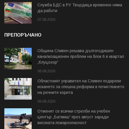
Служба БДС в РУ Твърдица временно няма
да работи
07.08.2026
ПРЕПОРЪЧАНО
Община Сливен решава дългогодишен
канализационен проблем на блок 6 в квартал
„Клуцохор“
06.08.2026
Областният управител на Сливен подкрепи
искането за спешна реформа в почистването
на речните корита
06.08.2026
Отменят се всички стрелби на учебен
център „Батмиш“ през август заради
високата пожароопасност