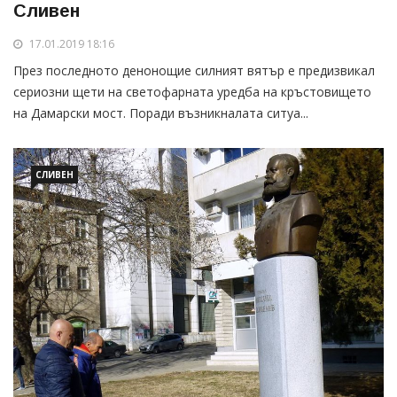
Сливен
17.01.2019 18:16
През последното денонощие силният вятър е предизвикал
сериозни щети на светофарната уредба на кръстовището
на Дамарски мост. Поради възникналата ситуа...
СЛИВЕН