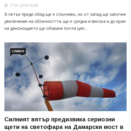
17.01.2019 18:28
В петък преди обяд ще е слънчево, но от запад ще започне
увеличение на облачността; ще е средна и висока и до края
на денонощието ще обхване почти цял...
СЛИВЕН
Силният вятър предизвика сериозни
щети на светофара на Дамарски мост в