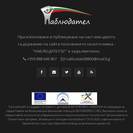
При използване и публикуване на част или цялото
съдържание на сайта посочването на източника -
"НАБЛЮДАТЕЛ БГ" е задължително.
+359 888 646 867
nabludatel8800@mail.bg
Този уеб сайт е създаден по проект с договор № BG16RFOP002-2.083-0574 по процедура за
предоставяне на безвъзмездна финансова помощ № BG16RFOP002-2.083 „Ваучерна схема за
предоставяне на услуги за информационни и комуникационни технологии“, финансирана от
Оперативна програма „Иновации и конкурентоспособност“ 2014-2020, съфинансирана от
Европейския съюз чрез Европейския фонд за регионално развитие.