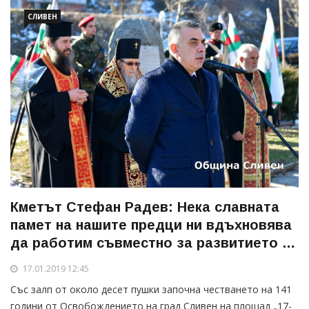
СЛИВЕН
Кметът Стефан Радев: Нека славната
памет на нашите предци ни вдъхновява
да работим съвместно за развитието и
просперитета на Сливен
17.01.2019 12:45
Със залп от около десет пушки започна честването на 141
години от Освобождението на град Сливен на площад „17-