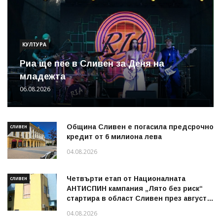
КУЛТУРА
Риа ще пее в Сливен за Деня на
младежта
06.08.2026
Община Сливен е погасила предсрочно
СЛИВЕН
кредит от 6 милиона лева
04.08.2026
Четвърти етап от Националната
СЛИВЕН
АНТИСПИН кампания „Лято без риск“
стартира в област Сливен през август
2026 г.
04.08.2026