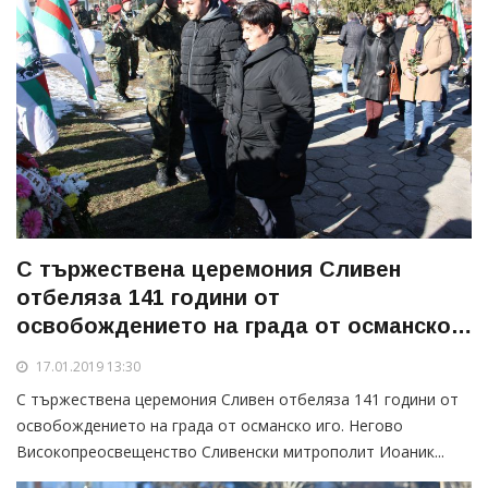
С тържествена церемония Сливен
отбеляза 141 години от
освобождението на града от османско
иго
17.01.2019 13:30
С тържествена церемония Сливен отбеляза 141 години от
освобождението на града от османско иго. Негово
Високопреосвещенство Сливенски митрополит Иоаник...