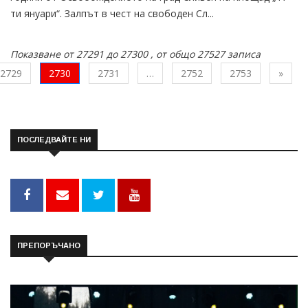
ти януари“. Залпът в чест на свободен Сл...
Показване от 27291 до 27300 , от общо 27527 записа
След
2729
2730
2731
…
2752
2753
»
ПОСЛЕДВАЙТЕ НИ
ПРЕПОРЪЧАНО