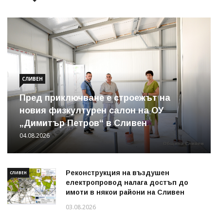
СЛИВЕН
Пред приключване е строежът на
новия физкултурен салон на ОУ
„Димитър Петров“ в Сливен
04.08.2026
Реконструкция на въздушен
СЛИВЕН
електропровод налага достъп до
имоти в някои райони на Сливен
03.08.2026