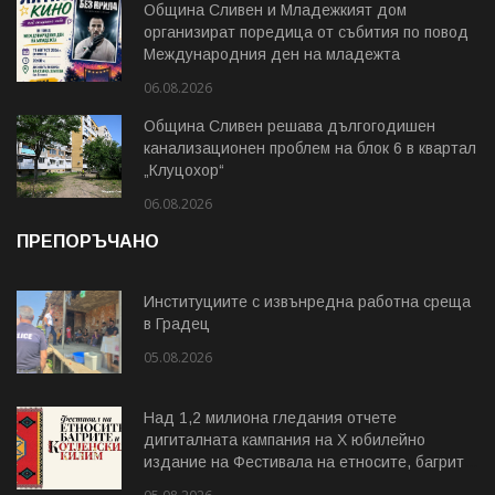
Община Сливен и Младежкият дом
организират поредица от събития по повод
Международния ден на младежта
06.08.2026
Община Сливен решава дългогодишен
канализационен проблем на блок 6 в квартал
„Клуцохор“
06.08.2026
ПРЕПОРЪЧАНО
Институциите с извънредна работна среща
в Градец
05.08.2026
Над 1,2 милиона гледания отчете
дигиталната кампания на Х юбилейно
издание на Фестивала на етносите, багрите
и Котленския килим