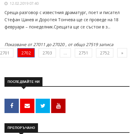
12.02.2019 07:40
Среща-разговор с известния драматург, поет и писател
Стефан Цанев и Доротея Тончева ще се проведе на 18
февруари – понеделник.Срещата ще се състои в з...
Показване от 27011 до 27020 , от общо 27519 записа
След
2701
2702
2703
…
2751
2752
»
ПОСЛЕДВАЙТЕ НИ
ПРЕПОРЪЧАНО