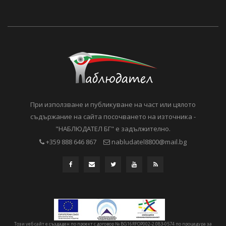
При използване и публикуване на част или цялото
съдържание на сайта посочването на източника -
"НАБЛЮДАТЕЛ БГ" е задължително.
+359 888 646 867
nabludatel8800@mail.bg
Този уеб сайт е създаден по проект с договор № BG16RFOP002-2.083-0574 по процедура за