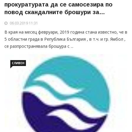
прокуратурата да се самосезира по
повод скандалните брошури за
сексуално ограмотяване
06.03.2019 11:31
В края на месец февруари, 2019 година стана известно, че в
5 областни града в Република България , в т.ч. и гр. Ямбол ,
се разпространявала брошура с ...
СЛИВЕН