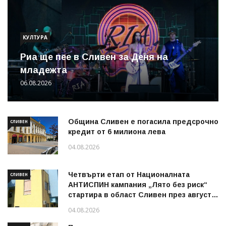
КУЛТУРА
Риа ще пее в Сливен за Деня на
младежта
06.08.2026
Община Сливен е погасила предсрочно
СЛИВЕН
кредит от 6 милиона лева
04.08.2026
Четвърти етап от Националната
СЛИВЕН
АНТИСПИН кампания „Лято без риск“
стартира в област Сливен през август
2026 г.
04.08.2026