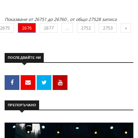
Показване от 26751 до 26760 , от общо 27528 записа
След
2675
2676
2677
…
2752
2753
»
ПОСЛЕДВАЙТЕ НИ
ПРЕПОРЪЧАНО