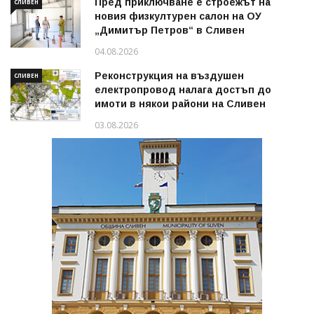
Пред приключване е строежът на
СЛИВЕН
новия физкултурен салон на ОУ
„Димитър Петров“ в Сливен
04.08.2026
Реконструкция на въздушен
СЛИВЕН
електропровод налага достъп до
имоти в някои райони на Сливен
03.08.2026