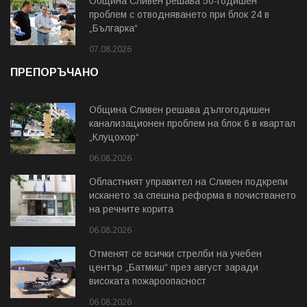
Община Сливен решава 50-годишен
проблем с отводняването при блок 24 в
„Българка“
07.08.2026
ПРЕПОРЪЧАНО
Община Сливен решава дългогодишен
канализационен проблем на блок 6 в квартал
„Клуцохор“
06.08.2026
Областният управител на Сливен подкрепи
искането за спешна реформа в почистването
на речните корита
06.08.2026
Отменят се всички стрелби на учебен
център „Батмиш“ през август заради
високата пожароопасност
06.08.2026