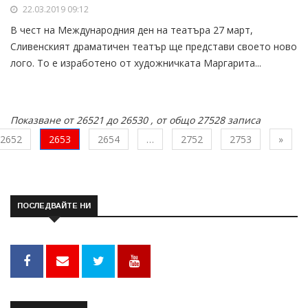
22.03.2019 09:12
В чест на Международния ден на театъра 27 март,
Сливенският драматичен театър ще представи своето ново
лого. То е изработено от художничката Маргарита...
Показване от 26521 до 26530 , от общо 27528 записа
След
2652
2653
2654
…
2752
2753
»
ПОСЛЕДВАЙТЕ НИ