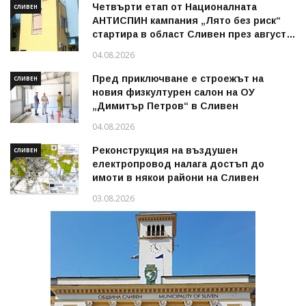
Четвърти етап от Националната
СЛИВЕН
АНТИСПИН кампания „Лято без риск“
стартира в област Сливен през август
2026 г.
04.08.2026
Пред приключване е строежът на
СЛИВЕН
новия физкултурен салон на ОУ
„Димитър Петров“ в Сливен
04.08.2026
Реконструкция на въздушен
СЛИВЕН
електропровод налага достъп до
имоти в някои райони на Сливен
03.08.2026