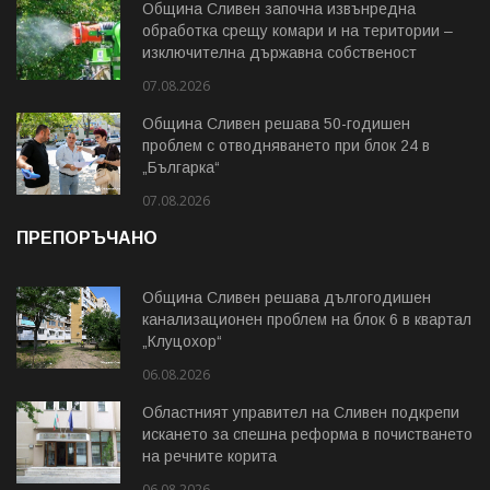
Община Сливен започна извънредна
обработка срещу комари и на територии –
изключителна държавна собственост
07.08.2026
Община Сливен решава 50-годишен
проблем с отводняването при блок 24 в
„Българка“
07.08.2026
ПРЕПОРЪЧАНО
Община Сливен решава дългогодишен
канализационен проблем на блок 6 в квартал
„Клуцохор“
06.08.2026
Областният управител на Сливен подкрепи
искането за спешна реформа в почистването
на речните корита
06.08.2026