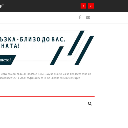
ечните корита
нансова помощ № BG16RFOP002-2.083 „Ваучерна схема за предоставяне на
собност“ 2014-2020, съфинансирана от Европейския съюз чрез