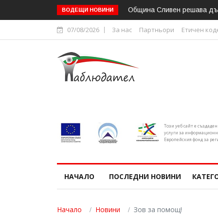
Областният управител на С
ВОДЕЩИ НОВИНИ
07/08/2026
За нас
Партньори
Етичен код
Този уеб сайт е създаде
услуги за информационн
Европейския фонд за рег
НАЧАЛО
ПОСЛЕДНИ НОВИНИ
КАТЕГ
Начало
Новини
Зов за помощ!