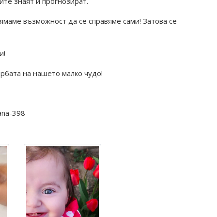
ите знаят и прогнозират.
ямаме възможност да се справяме сами! Затова се
и!
рбата на нашето малко чудо!
ana-398