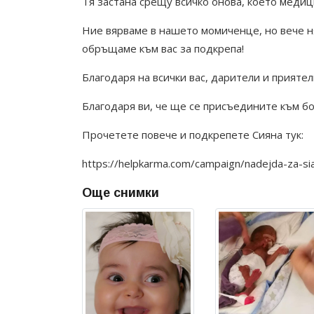
Тя застана срещу всичко онова, което медиц
Ние вярваме в нашето момиченце, но вече н
обръщаме към вас за подкрепа!
Благодаря на всички вас, дарители и приятел
Благодаря ви, че ще се присъедините към бо
Прочетете повече и подкрепете Сияна тук:
https://helpkarma.com/campaign/nadejda-za-si
Още снимки