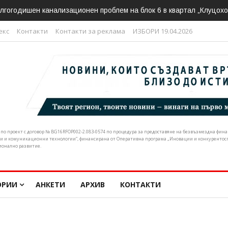
ливен подкрепи искането за спешна реформа в почистването на р
екс
Контакти
Контакти за реклама
ИЗБОРИ 19.04.2026
н по проект с договор № BG16RFOP002-2.083-0574 по процедура за предоставяне на безвъзмездна фи
и и комуникационни технологии“, финансирана от Оперативна програма „Иновации и конкурентоспо
ионално развитие.
ОРИИ
АНКЕТИ
АРХИВ
КОНТАКТИ