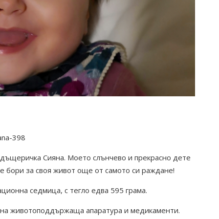
ana-398
а дъщеричка Сияна. Mоето слънчево и прекрасно дете
се бори за своя живот още от самото си раждане!
ционна седмица, с тегло едва 595 грама.
а на животоподдържаща апаратура и медикаменти.