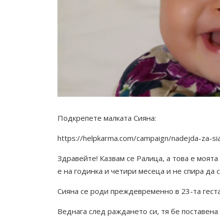
Подкрепете малката Сияна:
https://helpkarma.com/campaign/nadejda-za-si
Здравейте! Казвам се Ралица, а това е моят
e на годинка и четири месеца и не спира да 
Сияна се роди преждевременно в 23-та геста
Веднага след раждането си, тя бе поставен