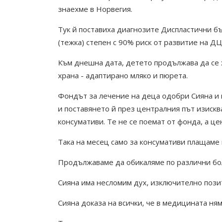
знаехме в Норвегия.
Тук й поставиха диагнозите Диспластични 
(тежка) степен с 90% риск от развитие на ДЦ
Към днешна дата, детето продължава да се 
храна - адаптирано мляко и пюрета.
Фондът за лечение на деца одобри Сияна и 
и поставянето й през централния път изискв
консумативи. Те не се поемат от фонда, а це
Така на месец само за консумативи плащаме п
Продължаваме да обикаляме по различни болн
Сияна има несломим дух, изключително пози
Сияна доказа на всички, че в медицината ням