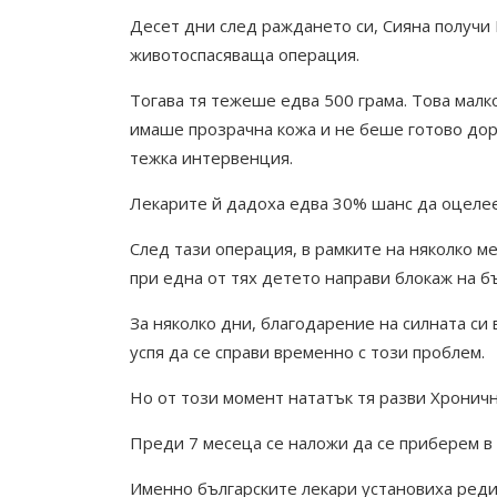
Десет дни след раждането си, Сияна получи
животоспасяваща операция.
Тогава тя тежеше едва 500 грама. Това малко
имаше прозрачна кожа и не беше готово дор
тежка интервенция.
Лекарите й дадоха едва 30% шанс да оцелее
След тази операция, в рамките на няколко 
при една от тях детето направи блокаж на 
За няколко дни, благодарение на силната си
успя да се справи временно с този проблем.
Но от този момент нататък тя разви Хронич
Преди 7 месеца се наложи да се приберем в
Именно българските лекари установиха реди