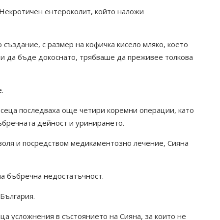
 Некротичен ентероколит, който наложи
 създание, с размер на кофичка кисело мляко, което
и да бъде докоснато, трябваше да преживее толкова
.
месеца последваха още четири коремни операции, като
бъбречната дейност и уринирането.
 воля и посредством медикаментозно лечение, Сияна
на бъбречна недостатъчност.
 България.
ца усложнения в състоянието на Сияна, за които не