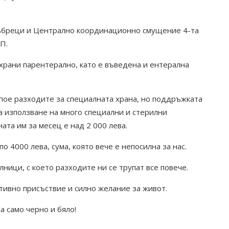
бъбреци и Централно координационно смущение 4-та
П.
храни парентерално, като е въведена и ентерална
пое разходите за специалната храна, но поддръжката
а използване на много специални и стерилни
ната им за месец е над 2 000 лева.
о 4000 лева, сума, която вече е непосилна за нас.
ици, с което разходите ни се трупат все повече.
тивно присъствие и силно желание за живот.
а само черно и бяло!