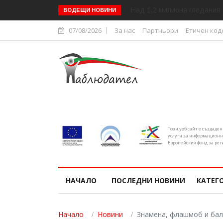
Над 1,2 милиона гледания 
ВОДЕЩИ НОВИНИ
07/08/2026
За нас
Партньори
Етичен код
Този уеб сайт е създаде
услуги за информационн
Европейския фонд за рег
НАЧАЛО
ПОСЛЕДНИ НОВИНИ
КАТЕГ
Начало
Новини
Знамена, флашмоб и бал