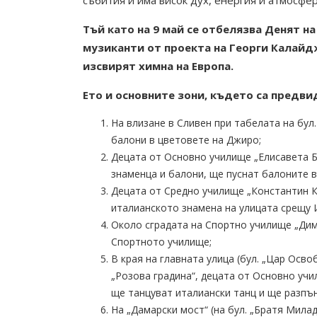
Тъй като на 9 май се отбелязва Денят на
музиканти от проекта на Георги Калайд
изсвирят химна на Европа.
Ето и основните зони, където са предвид
На влизане в Сливен при табелата на бул
балони в цветовете на Джиро;
Децата от Основно училище „Елисавета Ба
знаменца и балони, ще пуснат балоните 
Децата от Средно училище „Константин 
италианското знамена на улицата срещу 
Около сградата на Спортно училище „Дим
Спортното училище;
В края на главната улица (бул. „Цар Осв
„Розова градина“, децата от Основно учи
ще танцуват италиански танц и ще разпън
На „Дамарски мост“ (на бул. „Братя Мила