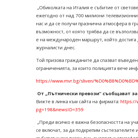
„Обиколката на Италия е събитие от светове
ежегодно от над 700 милиони телевизионни 
нас и да се получи празнична атмосфера в г
възможност, от която трябва да се възползв
е на международен маршрут, който достига 
журналисти днес.
Той призова гражданите да спазват въведе
ограниченията, за които полицията вече ин
https://www.mvr.bg/sliven/%D0%B
От „Пътнически превози“ съобщават за 
Вижте в линка към сайта на фирмата:
https:/
pg=198&newsID=359
„Преди всичко е важна безопасността на уча
се включат, за да подкрепим състезателите 
събития и има висок дух, енергия и атмосфер