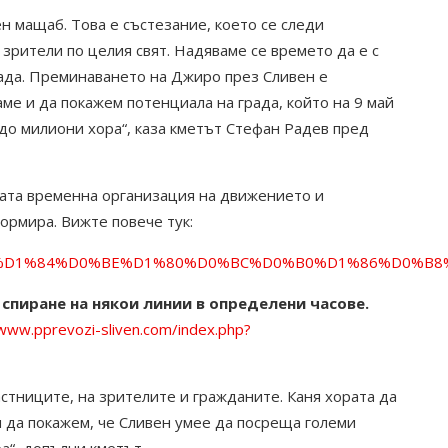
н мащаб. Това е състезание, което се следи
зрители по целия свят. Надяваме се времето да е с
рада. Преминаването на Джиро през Сливен е
аме и да покажем потенциала на града, който на 9 май
до милиони хора“, каза кметът Стефан Радев пред
ната временна организация на движението и
формира. Вижте повече тук:
8%D0%BD%D1%84%D0%BE%D1%80%D0%BC%D0%B0%D1%86%
спиране на някои линии в определени часове.
/www.pprevozi-sliven.com/index.php?
стниците, на зрителите и гражданите. Каня хората да
и да покажем, че Сливен умее да посреща големи
а“, допълни кметът.