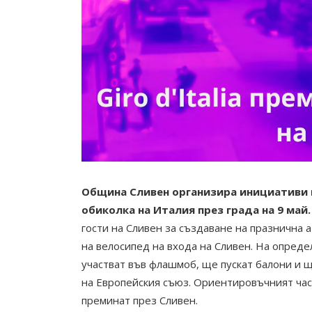
Община Сливен организира инициативи 
обиколка на Италия през града на 9 май.
гости на Сливен за създаване на празнична 
на велосипед на входа на Сливен. На опред
участват във флашмоб, ще пускат балони и 
на Европейския съюз. Ориентировъчният час е
преминат през Сливен.