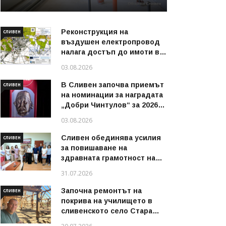
Реконструкция на
СЛИВЕН
въздушен електропровод
налага достъп до имоти в
някои райони на Сливен
03.08.2026
В Сливен започва приемът
СЛИВЕН
на номинации за наградата
„Добри Чинтулов“ за 2026
година
03.08.2026
Сливен обединява усилия
СЛИВЕН
за повишаване на
здравната грамотност на
децата и техните
31.07.2026
семейства
Започна ремонтът на
СЛИВЕН
покрива на училището в
сливенското село Стара
река