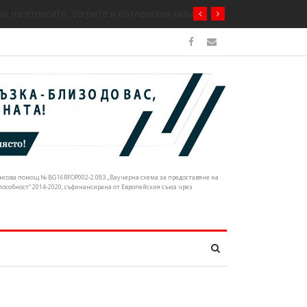
а на етносите, багрите и Котленския килим
нансова помощ № BG16RFOP002-2.083 „Ваучерна схема за предоставяне на
собност“ 2014-2020, съфинансирана от Европейския съюз чрез