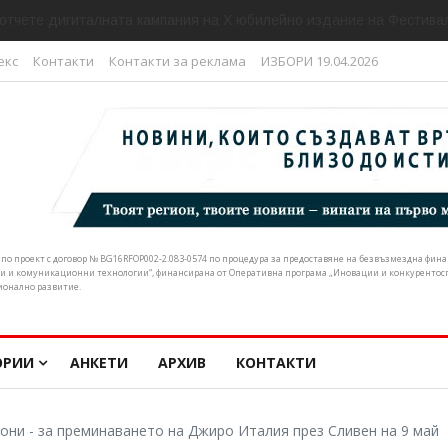
отчете дигиталната кампания на Х юбилейно издание на Фестивал
екс
Контакти
Контакти за реклама
ИЗБОРИ 19.04.2026
н по проект с договор № BG16RFOP002-2.083-0574 по процедура за предоставяне на безвъзмездна фи
и и комуникационни технологии“, финансирана от Оперативна програма „Иновации и конкурентоспо
ионално развитие.
ОРИИ
АНКЕТИ
АРХИВ
КОНТАКТИ
они - за преминаването на Джиро Италия през Сливен на 9 май