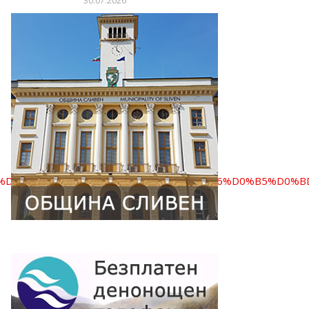
30.07.2026
D0%B8%D0%BE%D0%BD%D0%B5%D0%BD%D1%86%D0%B5%D