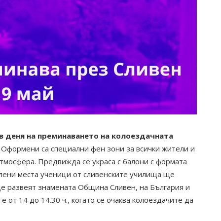
в деня на преминаването на колоездачната
Оформени са специални фен зони за всички жители и
атмосфера. Предвижда се украса с балони с формата
елени места ученици от сливенските училища ще
ще развеят знамената Община Сливен, на България и
 от 14 до 14.30 ч., когато се очаква колоездачите да