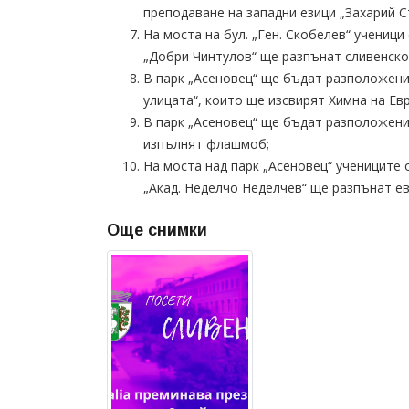
преподаване на западни езици „Захарий С
На моста на бул. „Ген. Скобелев“ учени
„Добри Чинтулов“ ще разпънат сливенско 
В парк „Асеновец“ ще бъдат разположени
улицата“, които ще изсвирят Химна на Ев
В парк „Асеновец“ ще бъдат разположени
изпълнят флашмоб;
На моста над парк „Асеновец“ учениците
„Акад. Неделчо Неделчев“ ще разпънат ев
Още снимки