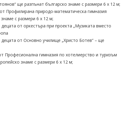
тоянов“ ще разпънат българско знаме с размери 6 х 12 м;
ци от Профилирана природо-математическа гимназия
знаме с размери 6 х 12 м;
 децата от оркестъра при проекта „Музиката вместо
ропа
 децата от Основно училище „Христо Ботев“ – ще
 от Професионална гимназия по хотелиерство и туризъм
ропейско знаме с размери 6 х 12 м;