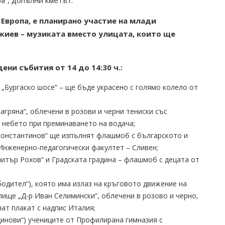
 Европа, е планирано участие на млади
жиев – музиката вместо улицата, които ще
ени събития от 14 до 14:30 ч.:
. „Бургаско шосе“ – ще бъде украсено с голямо колело от
гряна“, облечени в розови и черни тениски със
в небето при преминаването на водача;
Константинов“ ще изпълнят флашмоб с българското и
Инженерно-педагогически факултет – Сливен;
итър Рохов“ и Градската градина – флашмоб с децата от
ободител“), която има излаз на кръговото движение на
лище „Д-р Иван Селимински“, облечени в розово и черно,
ат плакат с надпис Италия;
динови“) учениците от Профилирана гимназия с