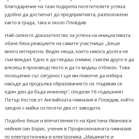
благодарение на тази подкрепа посетителите успяха
удобно да достигнат до предприятията, разположени
както в града, така и около Пловдив.
Най-силното доказателство за успеха на инициативата
обаче бяха реакциите на самите участници. „Беше
много интересно. Видях неща, които никога досега не
съм виждал. Едно е да гледаш снимки, съвсем друго е да
влезеш в производството и да го видиш отблизо. Това
посещение със сигурност ще ми помогне да избера
накъде да продължа образованието си. Надявам се
един ден да бъда инженер“, сподели 16-годишният
Петър Костов от Английската гимназия в Пловдив, който
заедно с майка си посети два от заводите.
Подобно беше и впечатлението на Кристина Иванова и
нейния син Борис, ученик в Професионалната гимназия
по електротехника и електроника. „Машините и