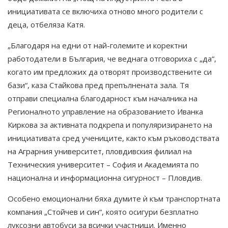
инициативата се включиха отново много родители с
деца, отбеляза Катя.
„Благодаря на едни от най-големите и коректни
работодатели в България, че веднага отговориха с „да“,
когато им предложих да отворят производствените си
бази“, каза Стайкова пред препълнената зала. Тя
отправи специална благодарност към началника на
Регионалното управление на образованието Иванка
Киркова за активната подкрепа и популяризирането на
инициативата сред учениците, както към ръководствата
на Аграрния университет, пловдивския филиал на
Техническия университет – София и Академията по
национална и информационна сигурност – Пловдив.
Особено емоционални бяха думите ѝ към транспортната
компания „Стойчев и син“, която осигури безплатно
луксозни автобуси за всички участници. Именно