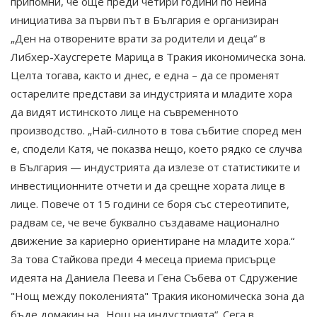
припомни, че още преди четири години по нейна
инициатива за първи път в България е организиран
„Ден на отворените врати за родители и деца“ в
Либхер-Хаусгерете Марица в Тракия икономическа зона.
Целта тогава, както и днес, е една – да се променят
остарелите представи за индустрията и младите хора
да видят истинското лице на съвременното
производство. „Най-силното в това събитие според мен
е, сподели Катя, че показва нещо, което рядко се случва
в България — индустрията да излезе от статистиките и
инвестиционните отчети и да срещне хората лице в
лице. Повече от 15 години се боря със стереотипите,
радвам се, че вече буквално създаваме национално
движение за кариерно ориентиране на младите хора.“
За това Стайкова преди 4 месеца приема присърце
идеята на Даниела Пеева и Гена Събева от Сдружение
"Нощ между поколенията" Тракия икономическа зона да
бъде домакин на „Нощ на индустрията“. Сега в