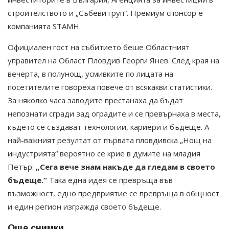
строителството и „Събеви груп“. Премиум спонсор е
компанията STAMH.
Официален гост на събитието беше Областният
управител на Област Пловдив Георги Янев. След края на
вечерта, в полунощ, усмивките по лицата на
посетителите говореха повече от всякакви статистики.
За няколко часа заводите престанаха да бъдат
непознати сгради зад оградите и се превърнаха в места,
където се създават технологии, кариери и бъдеще. А
най-важният резултат от първата пловдивска „Нощ на
индустрията“ вероятно се крие в думите на младия
Петър:
„Сега вече знам накъде да гледам в своето
бъдеще.“
Така една идея се превръща във
възможност, едно предприятие се превръща в общност
и един регион изгражда своето бъдеще.
Още снимки