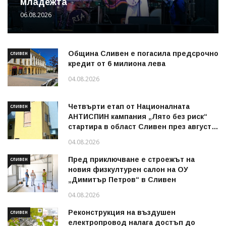
младежта
06.08.2026
Община Сливен е погасила предсрочно
СЛИВЕН
кредит от 6 милиона лева
04.08.2026
Четвърти етап от Националната
СЛИВЕН
АНТИСПИН кампания „Лято без риск“
стартира в област Сливен през август
2026 г.
04.08.2026
Пред приключване е строежът на
СЛИВЕН
новия физкултурен салон на ОУ
„Димитър Петров“ в Сливен
04.08.2026
Реконструкция на въздушен
СЛИВЕН
електропровод налага достъп до