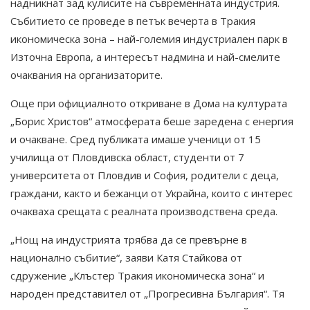
надникнат зад кулисите на съвременната индустрия.
Събитието се проведе в петък вечерта в Тракия
икономическа зона – най-големия индустриален парк в
Източна Европа, а интересът надмина и най-смелите
очаквания на организаторите.
Още при официалното откриване в Дома на културата
„Борис Христов“ атмосферата беше заредена с енергия
и очакване. Сред публиката имаше ученици от 15
училища от Пловдивска област, студенти от 7
университета от Пловдив и София, родители с деца,
граждани, както и бежанци от Украйна, които с интерес
очакваха срещата с реалната производствена среда.
„Нощ на индустрията трябва да се превърне в
национално събитие“, заяви Катя Стайкова от
сдружение „Клъстер Тракия икономическа зона“ и
народен представител от „Прогресивна България“. Тя