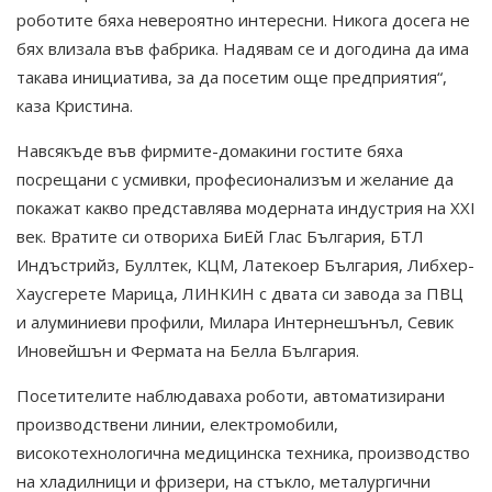
роботите бяха невероятно интересни. Никога досега не
бях влизала във фабрика. Надявам се и догодина да има
такава инициатива, за да посетим още предприятия“,
каза Кристина.
Навсякъде във фирмите-домакини гостите бяха
посрещани с усмивки, професионализъм и желание да
покажат какво представлява модерната индустрия на XXI
век. Вратите си отвориха БиЕй Глас България, БТЛ
Индъстрийз, Буллтек, КЦМ, Латекоер България, Либхер-
Хаусгерете Марица, ЛИНКИН с двата си завода за ПВЦ
и алуминиеви профили, Милара Интернешънъл, Севик
Иновейшън и Фермата на Белла България.
Посетителите наблюдаваха роботи, автоматизирани
производствени линии, електромобили,
високотехнологична медицинска техника, производство
на хладилници и фризери, на стъкло, металургични