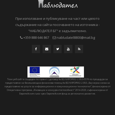
При използване и публикуване на част или цялото
съдържание на сайта посочването на източника -
"НАБЛЮДАТЕЛ БГ" е задължително.
+359 888 646 867
nabludatel8800@mail.bg
Този уеб сайт е създаден по проект с договор № BG16RFOP002-2.083-0574 по процедура за
предоставяне на безвъзмездна финансова помощ № BG16RFOP002-2.083 „Ваучерна схема за
предоставяне на услуги за информационни и комуникационни технологии“, финансирана от
Оперативна програма „Иновации и конкурентоспособност“ 2014-2020, съфинансирана от
Европейския съюз чрез Европейския фонд за регионално развитие.