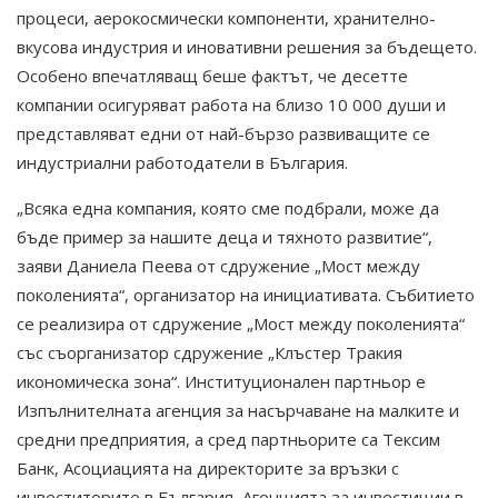
процеси, аерокосмически компоненти, хранително-
вкусова индустрия и иновативни решения за бъдещето.
Особено впечатляващ беше фактът, че десетте
компании осигуряват работа на близо 10 000 души и
представляват едни от най-бързо развиващите се
индустриални работодатели в България.
„Всяка една компания, която сме подбрали, може да
бъде пример за нашите деца и тяхното развитие“,
заяви Даниела Пеева от сдружение „Мост между
поколенията“, организатор на инициативата. Събитието
се реализира от сдружение „Мост между поколенията“
със съорганизатор сдружение „Клъстер Тракия
икономическа зона“. Институционален партньор е
Изпълнителната агенция за насърчаване на малките и
средни предприятия, а сред партньорите са Тексим
Банк, Асоциацията на директорите за връзки с
инвеститорите в България, Агенцията за инвестиции в