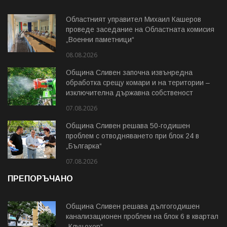
Областният управител Михаил Кашеров
проведе заседание на Областната комисия
„Военни паметници“
08.08.2026
Община Сливен започна извънредна
обработка срещу комари и на територии –
изключителна държавна собственост
07.08.2026
Община Сливен решава 50-годишен
проблем с отводняването при блок 24 в
„Българка“
07.08.2026
ПРЕПОРЪЧАНО
Община Сливен решава дългогодишен
канализационен проблем на блок 6 в квартал
„Клуцохор“