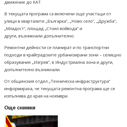
движение до КАТ.
В текущата програма са включени още участъци от
улици в кварталите „Българка“, „Ново село“, „Дружба“,
„Младост“, площад „Стоил войвода“ и
други, възникнали допълнително.
Ремонтни дейности се планират и по транспортни
подходи в крайградските урбанизирани зони – селищно
образувание „Изгрев“, в Индустриална зона и други,
допълнително възникнали.
От общинския отдел „Техническа инфраструктура“
информираха, че текущата ремонтна програма ще се
изпълнява до края на ноември.
Още снимки