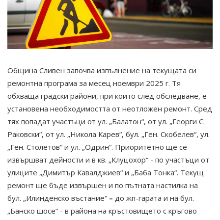
Община Сливен започва изпълнение на текущата си
ремонтна програма за месец ноември 2025 г. Тя
обхваща градски райони, при които след обследване, е
установена необходимостта от неотложен ремонт. Сред
тях попадат участъци от ул. „Балатон“, от ул. „Георги С.
Раковски“, от ул. „Никола Карев“, бул. „Ген. Скобелев“, ул.
„Ген. Столетов“ и ул. „Одрин“. Приоритетно ще се
извършват дейности и в кв. „Клуцохор“ - по участъци от
улиците „Димитър Кавалджиев“ и „Баба Тонка“. Текущ
ремонт ще бъде извършен и по пътната настилка на
бул. „Илинденско въстание“
–
до жп-гарата и на бул.
„Банско шосе“ - в района на кръстовището с кръгово