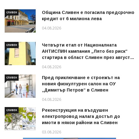
Община Сливен е погасила предсрочно
СЛИВЕН
кредит от 6 милиона лева
04.08.2026
Четвърти етап от Националната
СЛИВЕН
АНТИСПИН кампания „Лято без риск“
стартира в област Сливен през август
2026 г.
04.08.2026
Пред приключване е строежът на
СЛИВЕН
новия физкултурен салон на ОУ
„Димитър Петров“ в Сливен
04.08.2026
Реконструкция на въздушен
СЛИВЕН
електропровод налага достъп до
имоти в някои райони на Сливен
03.08.2026