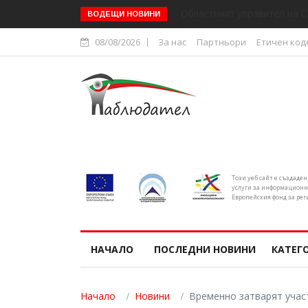
Областният управител на С
ВОДЕЩИ НОВИНИ
08/08/2026
За нас
Партньори
Етичен код
Този уеб сайт е създаде
услуги за информационн
Европейския фонд за рег
НАЧАЛО
ПОСЛЕДНИ НОВИНИ
КАТЕГ
Начало
Новини
Временно затварят участ