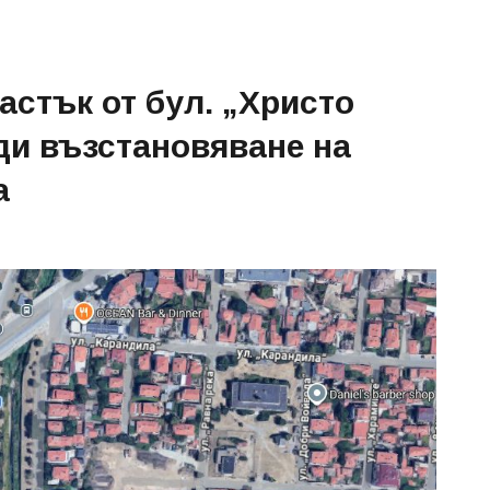
астък от бул. „Христо
ди възстановяване на
а