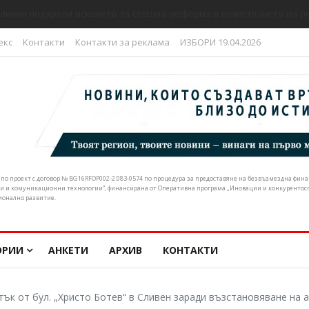
ливен подкрепи искането за спешна реформа в почистването на р
екс
Контакти
Контакти за реклама
ИЗБОРИ 19.04.2026
н по проект с договор № BG16RFOP002-2.083-0574 по процедура за предоставяне на безвъзмездна фи
и и комуникационни технологии“, финансирана от Оперативна програма „Иновации и конкурентоспо
ионално развитие.
ОРИИ
АНКЕТИ
АРХИВ
КОНТАКТИ
ък от бул. „Христо Ботев“ в Сливен заради възстановяване на 