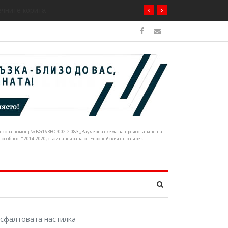
ечните корита
нансова помощ № BG16RFOP002-2.083 „Ваучерна схема за предоставяне на
собност“ 2014-2020, съфинансирана от Европейския съюз чрез
асфалтовата настилка