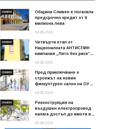
Община Сливен е погасила
СЛИВЕН
предсрочно кредит от 6
милиона лева
04.08.2026
Четвърти етап от
СЛИВЕН
Националната АНТИСПИН
кампания „Лято без риск“
стартира в област Сливен
04.08.2026
през август 2026 г.
Пред приключване е
СЛИВЕН
строежът на новия
физкултурен салон на ОУ
„Димитър Петров“ в
04.08.2026
Сливен
Реконструкция на
СЛИВЕН
въздушен електропровод
налага достъп до имоти в
някои райони на Сливен
03.08.2026