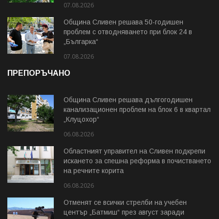
07.08.2026
Община Сливен решава 50-годишен
проблем с отводняването при блок 24 в
„Българка“
07.08.2026
ПРЕПОРЪЧАНО
Община Сливен решава дългогодишен
канализационен проблем на блок 6 в квартал
„Клуцохор“
06.08.2026
Областният управител на Сливен подкрепи
искането за спешна реформа в почистването
на речните корита
06.08.2026
Отменят се всички стрелби на учебен
център „Батмиш“ през август заради