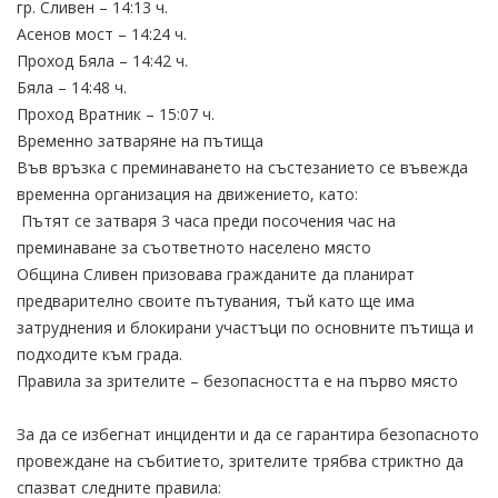
гр. Сливен – 14:13 ч.
Асенов мост – 14:24 ч.
Проход Бяла – 14:42 ч.
Бяла – 14:48 ч.
Проход Вратник – 15:07 ч.
Временно затваряне на пътища
Във връзка с преминаването на състезанието се въвежда
временна организация на движението, като:
Пътят се затваря 3 часа преди посочения час на
преминаване за съответното населено място
Община Сливен призовава гражданите да планират
предварително своите пътувания, тъй като ще има
затруднения и блокирани участъци по основните пътища и
подходите към града.
Правила за зрителите – безопасността е на първо място
За да се избегнат инциденти и да се гарантира безопасното
провеждане на събитието, зрителите трябва стриктно да
спазват следните правила: