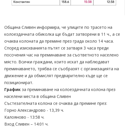
Община Сливен информира, че улиците по трасето на
колоездачната обиколка ще бъдат затворени в 11 ч., а се
очаква колоната да премине през града около 14 часа.
Според изискванията пътят се затваря 3 часа преди
посочения час на преминаване за съответното населено
място. Всички граждани, които искат да наблюдават
преминаването, трябва се съобразят с организацията на
движение и да обмислят предварително къде ще се
позиционират.
График
за преминаване на колоездачната колона през
населени места в община Сливен
Състезателната колона се очаква да премине през:
Горно Александрово - 13,39 ч.
Калояново - 13:58 ч.
Вход Сливен – 14:01 ч.