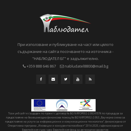
При използване и публикуване на част или цялото
съдържание на сайта посочването на източника -
"НАБЛЮДАТЕЛ БГ" е задължително.
+359 888 646 867
nabludatel8800@mail.bg
Този уеб сайт е създаден по проект с договор № BG16RFOP002-2.083-0574 по процедура за
предоставяне на безвъзмездна финансова помощ № BG16RFOP002-2.083 „Ваучерна схема за
предоставяне на услуги за информационни и комуникационни технологии“, финансирана от
Оперативна програма „Иновации и конкурентоспособност“ 2014-2020, съфинансирана от
Европейския съюз чрез Европейския фонд за регионално развитие.