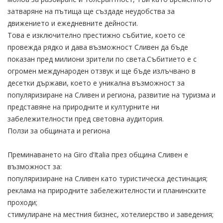
затваряне на пътища ще създаде неудобства за
движението и ежедневните дейности.
Това е изключително престижно събитие, което се
провежда рядко и дава възможност Сливен да бъде
показан пред милиони зрители по света.Събитието е с
огромен международен отзвук и ще бъде излъчвано в
десетки държави, което е уникална възможност за
популяризиране на Сливен и региона, развитие на туризма и
представяне на природните и културните ни
забележителности пред световна аудитория.
Ползи за общината и региона
Преминаването на Giro d’Italia през община Сливен е
възможност за:
популяризиране на Сливен като туристическа дестинация;
реклама на природните забележителности и планинските
проходи;
стимулиране на местния бизнес, хотелиерство и заведения;