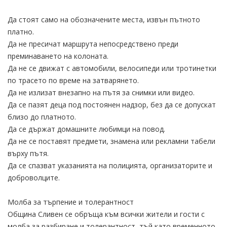
Да стоят само на обозначените места, извън пътното
платно.
Да не пресичат маршрута непосредствено преди
преминаването на колоната.
Да не се движат с автомобили, велосипеди или тротинетки
по трасето по време на затварянето.
Да не излизат внезапно на пътя за снимки или видео.
Да се пазят деца под постоянен надзор, без да се допускат
близо до платното.
Да се държат домашните любимци на повод.
Да не се поставят предмети, знамена или рекламни табели
върху пътя.
Да се спазват указанията на полицията, организаторите и
доброволците.
Молба за търпение и толерантност
Община Сливен се обръща към всички жители и гости с
молба за разбиране и толерантност, тъй като временното