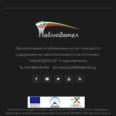
При използване и публикуване на част или цялото
съдържание на сайта посочването на източника -
"НАБЛЮДАТЕЛ БГ" е задължително.
+359 888 646 867
nabludatel8800@mail.bg
Този уеб сайт е създаден по проект с договор № BG16RFOP002-2.083-0574 по процедура за
предоставяне на безвъзмездна финансова помощ № BG16RFOP002-2.083 „Ваучерна схема за