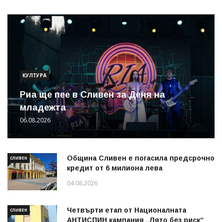
КУЛТУРА
Риа ще пее в Сливен за Деня на
младежта
06.08.2026
Община Сливен е погасила предсрочно
СЛИВЕН
кредит от 6 милиона лева
04.08.2026
Четвърти етап от Националната
СЛИВЕН
АНТИСПИН кампания „Лято без риск“