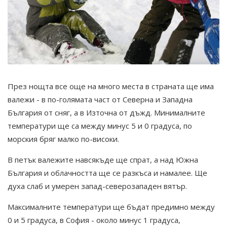
През нощта все още на много места в страната ще има
валежи - в по-голямата част от Северна и Западна
България от сняг, а в Източна от дъжд. Минималните
температури ще са между минус 5 и 0 градуса, по
морския бряг малко по-високи.
В петък валежите навсякъде ще спрат, а над Южна
България и облачността ще се разкъса и намалее. Ще
духа слаб и умерен запад-северозападен вятър.
Максималните температури ще бъдат предимно между
0 и 5 градуса, в София - около минус 1 градуса,