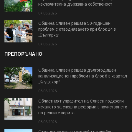
изключителна държавна собственост
07.08.2026
Община Сливен решава 50-годишен
проблем с отводняването при блок 24 в
„Българка“
07.08.2026
ПРЕПОРЪЧАНО
Община Сливен решава дългогодишен
канализационен проблем на блок 6 в квартал
„Клуцохор“
06.08.2026
Областният управител на Сливен подкрепи
искането за спешна реформа в почистването
на речните корита
06.08.2026