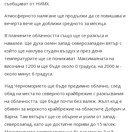
съобщават от НИМХ.
Атмосферното налягане ще продължи да се повишава и
вечерта вече ще доближи средното за месеца.
В планините облачността също ще се разкъса и
намалее. Ще духа силен запад-северозападен вятър с
който ще нахлува студен въздух и през деня
температурите ще се понижават. Максималната на
височина 1200 м ще бъде около 0 градуса, на 2000 м -
около минус 6 градуса.
Над Черноморието ще бъде предимно облачно, след
обяд на места по северното крайбрежие с разкъсвания
на облачността. Ще бъде почти без валеж. Жълт код е
обявен за морското крайбрежие на областите Добрич и
Варна. Там вятърът ще се обърне и усили от запад-
северозапад, като ще достигне пориви до 15 м/сек.
Максималните температури ще бъдат между 3 и 8