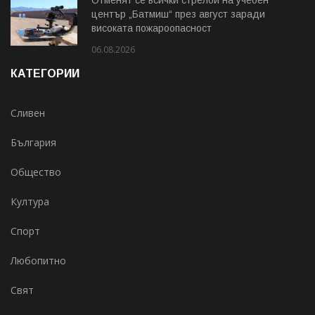
Отменят се всички стрелби на учебен
център „Батмиш“ през август заради
високата пожароопасност
06.08.2026
КАТЕГОРИИ
Сливен
България
Общество
Култура
Спорт
Любопитно
Свят