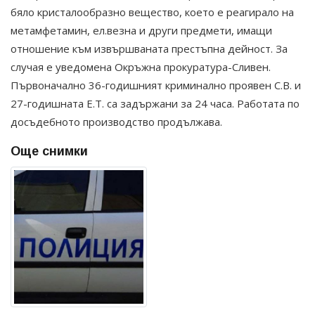
бяло кристалообразно вещество, което е реагирало на
метамфетамин, ел.везна и други предмети, имащи
отношение към извършваната престъпна дейност. За
случая е уведомена Окръжна прокуратура-Сливен.
Първоначално 36-годишният криминално проявен С.В. и
27-годишната Е.Т. са задържани за 24 часа. Работата по
досъдебното производство продължава.
Още снимки