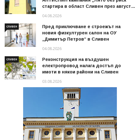
АНТИСПИН кампания „Лято без риск“
стартира в област Сливен през август
2026 г.
04.08.2026
Пред приключване е строежът на
СЛИВЕН
новия физкултурен салон на ОУ
„Димитър Петров“ в Сливен
04.08.2026
Реконструкция на въздушен
СЛИВЕН
електропровод налага достъп до
имоти в някои райони на Сливен
03.08.2026