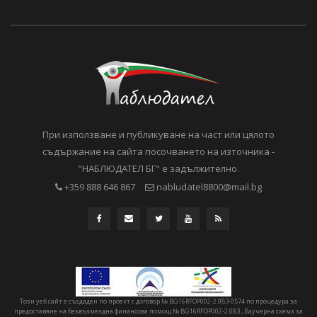
При използване и публикуване на част или цялото
съдържание на сайта посочването на източника -
"НАБЛЮДАТЕЛ БГ" е задължително.
+359 888 646 867
nabludatel8800@mail.bg
Този уеб сайт е създаден по проект с договор № BG16RFOP002-2.083-0574 по процедура за
предоставяне на безвъзмездна финансова помощ № BG16RFOP002-2.083 „Ваучерна схема за