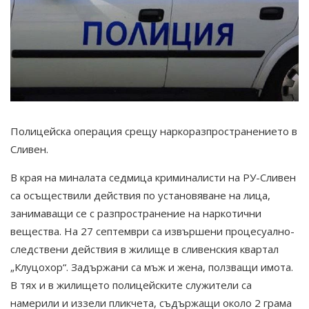
Полицейска операция срещу наркоразпространението в
Сливен.
В края на миналата седмица криминалисти на РУ-Сливен
са осъществили действия по установяване на лица,
занимаващи се с разпространение на наркотични
вещества. На 27 септември са извършени процесуално-
следствени действия в жилище в сливенския квартал
„Клуцохор“. Задържани са мъж и жена, ползващи имота.
В тях и в жилището полицейските служители са
намерили и иззели пликчета, съдържащи около 2 грама