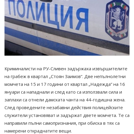
Криминалисти на РУ-Сливен задържаха извършителите
на грабеж в квартал „Стоян Заимов“. Две непълнолетни
момчета на 15 и 17 години от квартал „Надежда“ на 16
януари са нападнали и след като са използвали сила и
заплахи са отнели дамската чанта на 44-годишна жена.
След проведените незабавни действия полицейските
служители установяват и задържат двете момчета. Те са
направили пълни самопризнания, при обиска в тях са
намерени откраднатите вещи.