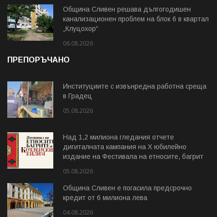
Община Сливен решава дългогодишен
канализационен проблем на блок 6 в квартал
„Клуцохор“
06.08.2026
ПРЕПОРЪЧАНО
Институциите с извънредна работна среща
в Градец
05.08.2026
Над 1,2 милиона гледания отчете
дигиталната кампания на Х юбилейно
издание на Фестивала на етносите, багрите
и Котленския килим
05.08.2026
Община Сливен е погасила предсрочно
кредит от 6 милиона лева
04.08.2026