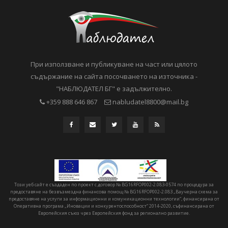
При използване и публикуване на част или цялото
съдържание на сайта посочването на източника -
"НАБЛЮДАТЕЛ БГ" е задължително.
+359 888 646 867
nabludatel8800@mail.bg
Този уеб сайт е създаден по проект с договор № BG16RFOP002-2.083-0574 по процедура за
предоставяне на безвъзмездна финансова помощ № BG16RFOP002-2.083 „Ваучерна схема за
предоставяне на услуги за информационни и комуникационни технологии“, финансирана от
Оперативна програма „Иновации и конкурентоспособност“ 2014-2020, съфинансирана от
Европейския съюз чрез Европейския фонд за регионално развитие.