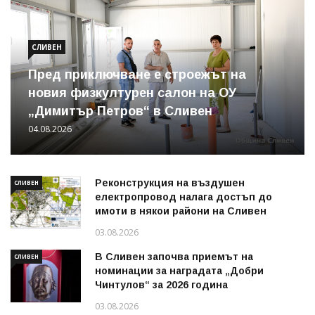
СЛИВЕН
Пред приключване е строежът на
новия физкултурен салон на ОУ
„Димитър Петров“ в Сливен
04.08.2026
Реконструкция на въздушен
СЛИВЕН
електропровод налага достъп до
имоти в някои райони на Сливен
03.08.2026
В Сливен започва приемът на
СЛИВЕН
номинации за наградата „Добри
Чинтулов“ за 2026 година
03.08.2026