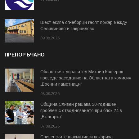
Шест екипа огнеборци гасят пожар между
Селиминово и Гавраилово
09.08.2026
ПРЕПОРЪЧАНО
Областният управител Михаил Кашеров
проведе заседание на Областната комисия
„Военни паметници“
08.08.2026
Община Сливен решава 50-годишен
проблем с отводняването при блок 24 в
„Българка“
07.08.2026
Сливенските шахматисти покориха