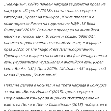
„Невидими”, който печели награда за дебютна проза на
наградите „Перото” /2018/, съпътстваща награда в
категория „Проза“ на конкурса „Южна пролет" и е
номиниран за Роман на годината на НДФ „13 Века
България” /2018/. Романът е преведен на английски,
немски и полски език. Вторият ѝ роман, “ARRIVAL“,
написан първоначално на английски език, е издаден
през 2022г. от The Indigo Press /Великобритания/.
Преведен е и издаден на немски език (eta Verlag), полски
език (Wydawnictwo Wyszukane) и английски език (Open
Letter Books, USA). През 2025г. ИК „Жанет 45“ издаде най-
новия й роман „Пътна връв“.
Наталия Делева е носител и на трета награда в конкурса
за поезия „Биньо Иванов“ (2018), трета награда в
Националния конкурс за лирично стихотворение на
името на Петко и Пенчо Славейкови (2018), победител е
в Конкурса за издаване на съвременен български роман