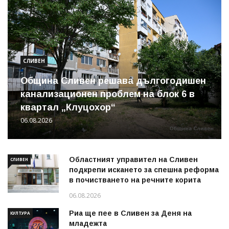
СЛИВЕН
Община Сливен решава дългогодишен
канализационен проблем на блок 6 в
квартал „Клуцохор“
06.08.2026
Областният управител на Сливен
СЛИВЕН
подкрепи искането за спешна реформа
в почистването на речните корита
06.08.2026
Риа ще пее в Сливен за Деня на
КУЛТУРА
младежта