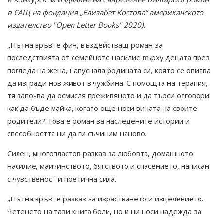
в САЩ на фондация „Елизабет Костова“ американското
издателство "Open Letter Books" 2020).
„Пътна връв” е фин, въздействащ роман за
последствията от семейното насилие върху децата през
погледа на жена, напуснала родината си, която се опитва
да изгради нов живот в чужбина. С помощта на терапия,
тя започва да осмисля преживяното и да търси отговори:
как да бъде майка, когато още носи вината на своите
родители? Това е роман за наследените истории и
способността ни да ги съчиним наново.
Силен, многопластов разказ за любовта, домашното
насилие, майчинството, бягството и спасението, написан
с чувственост и поетична сила.
„Пътна връв“ е разказ за израстването и изцелението.
Четенето на тази книга боли, но и ни носи надежда за