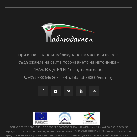
При използване и публикуване на част или цялото
съдържание на сайта посочването на източника -
"НАБЛЮДАТЕЛ БГ" е задължително.
+359 888 646 867
nabludatel8800@mail.bg
Този уеб сайт е създаден по проект с договор № BG16RFOP002-2.083-0574 по процедура за
предоставяне на безвъзмездна финансова помощ № BG16RFOP002-2.083 „Ваучерна схема за
предоставяне на услуги за информационни и комуникационни технологии“, финансирана от