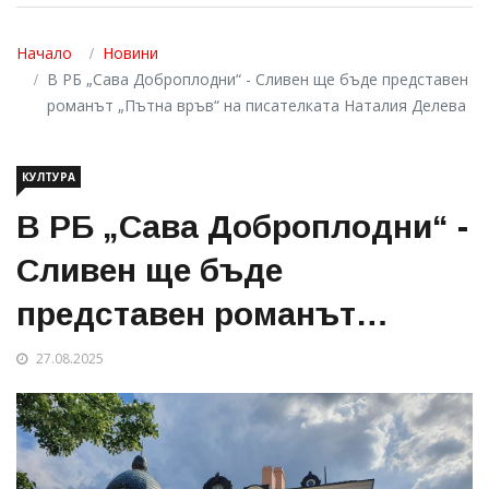
Начало
Новини
В РБ „Сава Доброплодни“ - Сливен ще бъде представен
романът „Пътна връв“ на писателката Наталия Делева
КУЛТУРА
В РБ „Сава Доброплодни“ -
Сливен ще бъде
представен романът
„Пътна връв“ на
27.08.2025
писателката Наталия
Делева