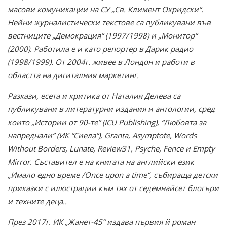
масови комуникации на СУ „Св. Климент Охридски“.
Нейни журналистически текстове са публикувани във
вестниците „Демокрация“ (1997/1998) и „Монитор“
(2000). Работила е и като репортер в Дарик радио
(1998/1999). От 2004г. живее в Лондон и работи в
областта на дигиталния маркетинг.
Разкази, есета и критика от Наталия Делева са
публикувани в литературни издания и антологии, сред
които „Истории от 90-те” (ICU Publishing), “Любовта за
напреднали” (ИК “Сиела“), Granta, Asymptote, Words
Without Borders, Lunate, Review31, Psyche, Fence и Empty
Mirror. Съставител е на книгата на английски език
„Имало едно време /Once upon a time“, събираща детски
приказки с илюстрации към тях от седемнайсет блогъри
и техните деца..
През 2017г. ИК „Жaнет-45“ издава първия й роман