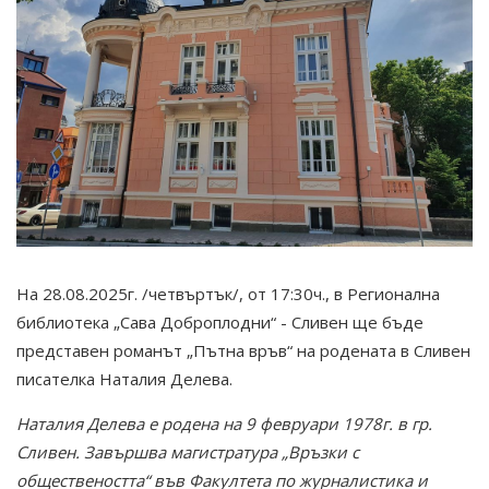
На 28.08.2025г. /четвъртък/, от 17:30ч., в Регионална
библиотека „Сава Доброплодни“ - Сливен ще бъде
представен романът „Пътна връв“ на родената в Сливен
писателка Наталия Делева.
Наталия Делева е родена на 9 февруари 1978г. в гр.
Сливен. Завършва магистратура „Връзки с
обществеността“ във Факултета по журналистика и