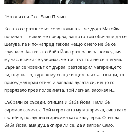
"На оня свят" от Елин Пелин
Когато се разнесе из село новината, че дядо Матейка
починал — никой не повярва, защото той обичаше да се
шегува, па и по-напред такова нещо с него не бе се
случвало. Ала когато баба Йова разправи за последния
му час, всички се увериха, че тоя път той не се шегува.
Върнал се човекът от дърва, разтоварил магаренцето
си, вързал го, турнал му сенце и щом влязъл в къщи, та
приседнал край огъня и запалил лулата си, нещо го
прерязало през половината, той легнал, заохкал и…
Събрали се съседи, отишла и баба Йова. Нали бе
сиромах самичък. Той и кротката му магаричка, сива като
гълъбче, послушна и хрисима като калугерка. Отишла
баба Йова, ама душа спира ли се, да я запре? Само,