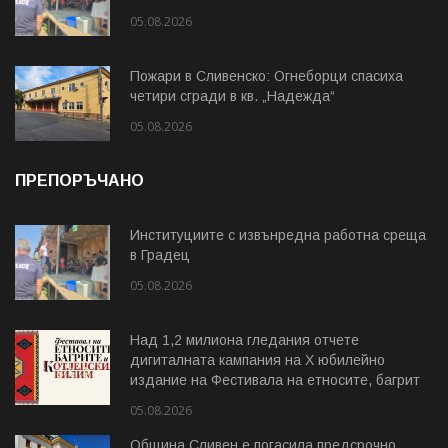
05.08.2026
Пожари в Сливенско: Огнеборци спасиха
четири сгради в кв. „Надежда“
05.08.2026
ПРЕПОРЪЧАНО
Институциите с извънредна работна среща
в Градец
05.08.2026
Над 1,2 милиона гледания отчете
дигиталната кампания на Х юбилейно
издание на Фестивала на етносите, багрите
и Котленския килим
05.08.2026
Община Сливен е погасила предсрочно