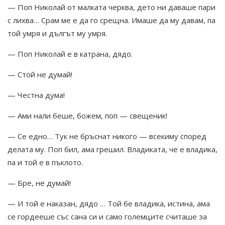
— Поп Николай от малката черква, дето ни даваше пари
с лихва… Срам ме е да го срещна. Имаше да му давам, па
той умря и дългът му умря.
— Поп Николай е в катрана, дядо.
— Стой не думай!
— Честна дума!
— Ами нали беше, божем, поп — свещеник!
— Се едно… Тук не бръснат никого — всекиму според
делата му. Поп бил, ама грешил. Владиката, че е владика,
па и той е в пъклото.
— Бре, не думай!
— И той е наказан, дядо … Той бе владика, истина, ама
се гордееше със сана си и само големците считаше за