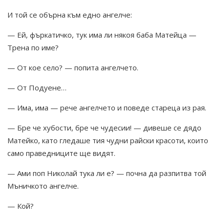
И той се обърна към едно ангелче:
— Ей, фъркатичко, тук има ли някоя баба Матейца —
Трена по име?
— От кое село? — попита ангелчето.
— От Подуене…
— Има, има — рече ангелчето и поведе стареца из рая.
— Бре че хубости, бре че чудесии! — дивеше се дядо
Матейко, като гледаше тия чудни райски красоти, които
само праведниците ще видят.
— Ами поп Николай тука ли е? — почна да разпитва той
Мъничкото ангелче.
— Кой?