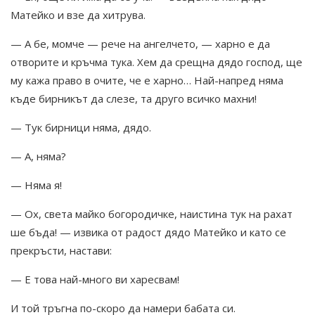
Матейко и взе да хитрува.
— А бе, момче — рече на ангелчето, — харно е да
отворите и кръчма тука. Хем да срещна дядо господ, ще
му кажа право в очите, че е харно… Най-напред няма
къде бирникът да слезе, та друго всичко махни!
— Тук бирници няма, дядо.
— А, няма?
— Няма я!
— Ох, света майко богородичке, наистина тук на рахат
ше бъда! — извика от радост дядо Матейко и като се
прекръсти, настави:
— Е това най-много ви харесвам!
И той тръгна по-скоро да намери бабата си.