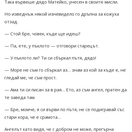
Така вървеше дядо Матейко, унесен в своите мисли.
Но изведнъж някой изневидело го дръпна за кожуха
отзад.
— Стой бре, човек, къде ще идеш?
— Па, ете, у пъклото — отговори старецът.
— У пъклото ли? Ти си сбъркал пътя, дядо!
— Море не съм го сбъркал аз… знам аз кой за къде е, не
гледай ме, че съм прост.
— Ама ти си писан за в рая… Ето, аз съм ангел, пратен да
те заведа там.
— Бре, момче, я си върви по пътя, не се подигравай със
стари хора, че е срамота…
Ангелът като видя, че с добром не може, прегърна