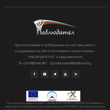
При използване и публикуване на част или цялото
съдържание на сайта посочването на източника -
"НАБЛЮДАТЕЛ БГ" е задължително.
+359 888 646 867
nabludatel8800@mail.bg
Този уеб сайт е създаден по проект с договор № BG16RFOP002-2.083-0574 по процедура за
предоставяне на безвъзмездна финансова помощ № BG16RFOP002-2.083 „Ваучерна схема за
предоставяне на услуги за информационни и комуникационни технологии“, финансирана от