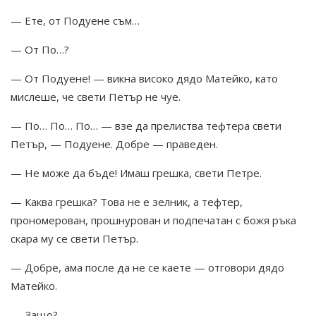
— Ете, от Подуене съм…
— От По…?
— От Подуене! — викна високо дядо Матейко, като
мислеше, че свети Петър не чуе.
— По… По… По… — взе да прелиства тефтера свети
Петър, — Подуене. Добре — праведен.
— Не може да бъде! Имаш грешка, свети Петре.
— Каква грешка? Това не е зелник, а тефтер,
прономерован, прошнурован и подпечатан с божя ръка
скара му се свети Петър.
— Добре, ама после да не се каете — отговори дядо
Матейко.
— Защо?