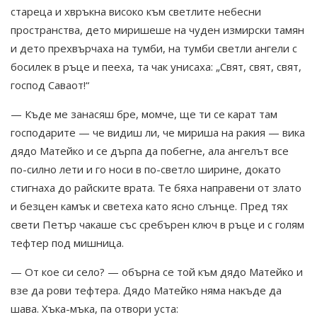
стареца и хвръкна високо към светлите небесни
пространства, дето миришеше на чуден измирски тамян
и дето прехвърчаха на тумби, на тумби светли ангели с
босилек в ръце и пееха, та чак унисаха: „Свят, свят, свят,
господ Саваот!“
— Къде ме занасяш бре, момче, ще ти се карат там
господарите — че видиш ли, че мириша на ракия — вика
дядо Матейко и се дърпа да побегне, ала ангелът все
по-силно лети и го носи в по-светло ширине, докато
стигнаха до райските врата. Те бяха направени от злато
и безцен камък и светеха като ясно слънце. Пред тях
свети Петър чакаше със сребърен ключ в ръце и с голям
тефтер под мишница.
— От кое си село? — обърна се той към дядо Матейко и
взе да рови тефтера. Дядо Матейко няма накъде да
шава. Хъка-мъка, па отвори уста: