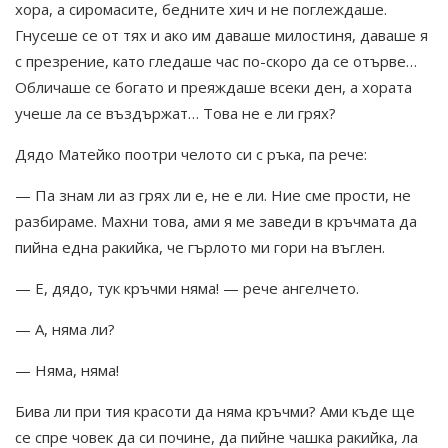
хора, а сиромасите, бедните хич и не поглеждаше.
Гнусеше се от тях и ако им даваше милостиня, даваше я
с презрение, като гледаше час по-скоро да се отърве…
Обличаше се богато и преяждаше всеки ден, а хората
учеше ла се въздържат… Това не е ли грях?
Дядо Матейко поотри челото си с ръка, па рече:
— Па знам ли аз грях ли е, не е ли. Ние сме прости, не
разбираме. Махни това, ами я ме заведи в кръчмата да
пийна една ракийка, че гърлото ми гори на въглен.
— Е, дядо, тук кръчми няма! — рече ангелчето.
— А, няма ли?
— Няма, няма!
Бива ли при тия красоти да няма кръчми? Ами къде ще
се спре човек да си почине, да пийне чашка ракийка, ла