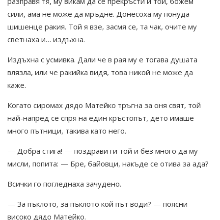
разправя тя, му викам да се прекръсти и той, божем
сили, ама не може да мръдне. Донесоха му понуда
шишенце ракия. Той я взе, засмя се, та чак, очите му
светнаха и… издъхна.
Издъхна с усмивка. Дали че в рая му е тогава душата
влязла, или че ракийка видя, това никой не може да
каже.
Когато сиромах дядо Матейко тръгна за оня свят, той
най-напред се спря на един кръстопът, дето имаше
много пътници, такива като него.
— Добра стига! — поздрави ги той и без много да му
мисли, попита: — Бре, байовци, накъде се отива за ада?
Всички го погледнаха зачудено.
— За пъклото, за пъклото кой път води? — поясни
високо дядо Матейко.