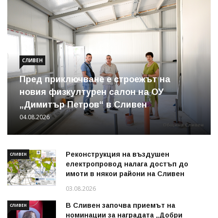
СЛИВЕН
Пред приключване е строежът на
новия физкултурен салон на ОУ
„Димитър Петров“ в Сливен
04.08.2026
Реконструкция на въздушен
СЛИВЕН
електропровод налага достъп до
имоти в някои райони на Сливен
03.08.2026
В Сливен започва приемът на
СЛИВЕН
номинации за наградата „Добри