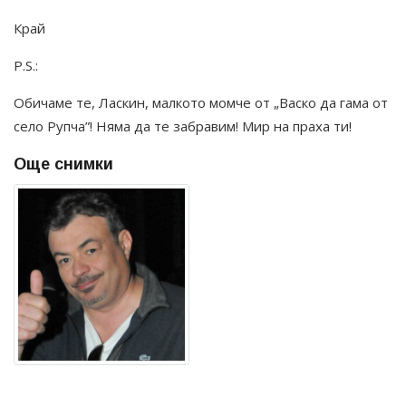
Край
P.S.:
Обичаме те, Ласкин, малкото момче от „Васко да гама от
село Рупча”! Няма да те забравим! Мир на праха ти!
Още снимки