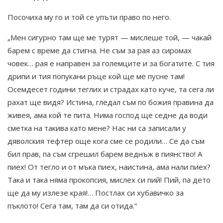
Посочиха му го и той се упъти право по него.
„Мен сигурно там ще ме турят — мислеше той, — чакай
барем с време да стигна. Не съм за рая аз сиромах
човек… рая е направен за големците и за богатите. С тия
дрипи и тия попукани ръце кой ще ме пусне там!
Осемдесет години теглих и страдах като куче, та сега ли
рахат ще видя? Истина, гледал съм по божия правина да
живея, ама кой те пита. Нима господ ще седне да води
сметка на такива като мене? Нас ни са записали у
дяволския тефтер още кога сме се родили… Се да съм
бил прав, па съм сгрешил барем веднъж в пиянство! А
пиех! От тегло и от мъка пиех, наистина, ама нали пиех?
Така и така няма прокопсия, мислех си пий! Пий, па дето
ще да му излезе края!… Постлах си хубавичко за
пъклото! Сега там, там да си отида.“