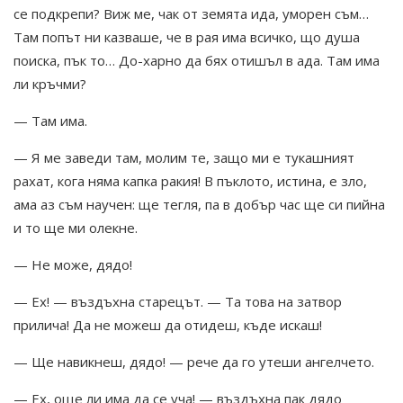
се подкрепи? Виж ме, чак от земята ида, уморен съм…
Там попът ни казваше, че в рая има всичко, що душа
поиска, пък то… До-харно да бях отишъл в ада. Там има
ли кръчми?
— Там има.
— Я ме заведи там, молим те, защо ми е тукашният
рахат, кога няма капка ракия! В пъклото, истина, е зло,
ама аз съм научен: ще тегля, па в добър час ще си пийна
и то ще ми олекне.
— Не може, дядо!
— Ех! — въздъхна старецът. — Та това на затвор
прилича! Да не можеш да отидеш, къде искаш!
— Ще навикнеш, дядо! — рече да го утеши ангелчето.
— Ех, още ли има да се уча! — въздъхна пак дядо