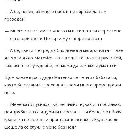
— А бе, човек, аз много пиех и не вярвам да съм
праведен.
— Много си пил, ама и много си патил, та ти е простено
— отговори свети Петър и му отвори вратата.
— А бе, свети Петре, да бях довел и магаричката — взе
да моли дядо Матейко, но ангелът го тикна в рая и той,
захласнат от учудване, не можа да изкаже думата си.
Щом влезе в рая, дядо Матейко се сети за бабата си,
която бе оставила греховната земя много време преди
него.
— Мене като пуснаха тук, че пиянствувах и я побийвах,
нея трябва да са я турили в средата. Тя беше и от божа
кравичка по-кротка и прощаваше всичко… Ех, какво ли
шеше ла се случи с мене без нея?