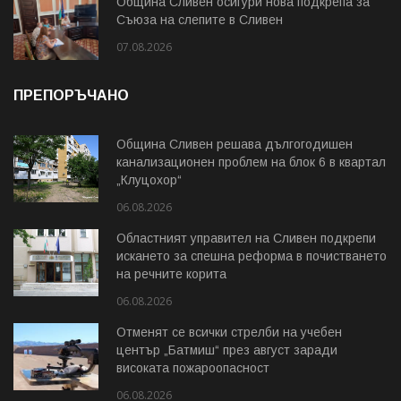
Община Сливен осигури нова подкрепа за
Съюза на слепите в Сливен
07.08.2026
ПРЕПОРЪЧАНО
Община Сливен решава дългогодишен
канализационен проблем на блок 6 в квартал
„Клуцохор“
06.08.2026
Областният управител на Сливен подкрепи
искането за спешна реформа в почистването
на речните корита
06.08.2026
Отменят се всички стрелби на учебен
център „Батмиш“ през август заради
високата пожароопасност
06.08.2026