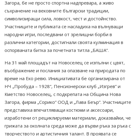
Загора, бе не просто спортна надпревара, а живо
съхранение на вековните български традиции,
символизиращи сила, ловкост, чест и достойнство.
Участниците и публиката се насладиха на вълнуващи
народни игри, последвани от зрелищни борби в
различни категории, достигнали своята кулминация в
оспорваната битка за почетната титла „БАША“.
На 31 май площадът на Новоселец се изпълни с цвят,
въображение и послания за опазване на природата по
време на Еко ревю. Инициативата бе организирана от
НЧ „Пробуда – 1928“, Пенсионерски клуб „Изгрев“ и
Кметство Новоселец, с подкрепата на Община Нова
Загора, фирма „Сорико“ ООД и „Лава Беър“. Участниците
представиха впечатляващи костюми и аксесоари,
изработени от рециклируеми материали, доказвайки, че
грижата за околната среда може да върви ръка за ръка с
творчеството и артистичния талант. В проявата се