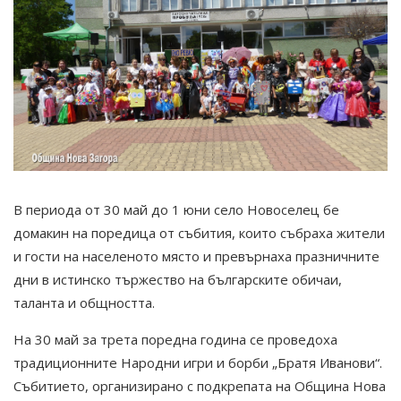
В периода от 30 май до 1 юни село Новоселец бе
домакин на поредица от събития, които събраха жители
и гости на населеното място и превърнаха празничните
дни в истинско тържество на българските обичаи,
таланта и общността.
На 30 май за трета поредна година се проведоха
традиционните Народни игри и борби „Братя Иванови“.
Събитието, организирано с подкрепата на Община Нова