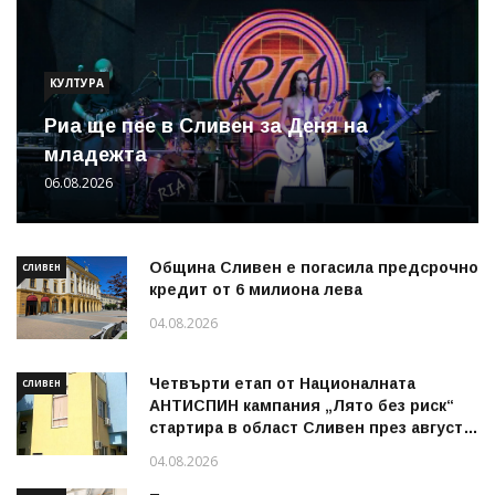
КУЛТУРА
Риа ще пее в Сливен за Деня на
младежта
06.08.2026
Община Сливен е погасила предсрочно
СЛИВЕН
кредит от 6 милиона лева
04.08.2026
Четвърти етап от Националната
СЛИВЕН
АНТИСПИН кампания „Лято без риск“
стартира в област Сливен през август
2026 г.
04.08.2026