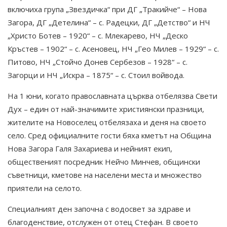
включиха група „Звездичка“ при ДГ „Тракийче“ – Нова
Загора, ДГ „Детелина“ – с. Радецки, ДГ „Детство“ и НЧ
„Христо Ботев – 1920“ – с. Млекарево, НЧ „Деско
Кръстев – 1902“ – с. Асеновец, НЧ „Гео Милев – 1929“ – с.
Питово, НЧ „Стойчо Донев Сербезов – 1928“ – с.
Загорци и НЧ „Искра – 1875“ – с. Стоил войвода.
На 1 юни, когато православната църква отбелязва Свети
Дух – един от най-значимите християнски празници,
жителите на Новоселец отбелязаха и деня на своето
село. Сред официалните гости бяха кметът на Община
Нова Загора Галя Захариева и нейният екип,
общественият посредник Нейчо Минчев, общински
съветници, кметове на населени места и множество
приятели на селото.
Специалният ден започна с водосвет за здраве и
благоденствие, отслужен от отец Стефан. В своето