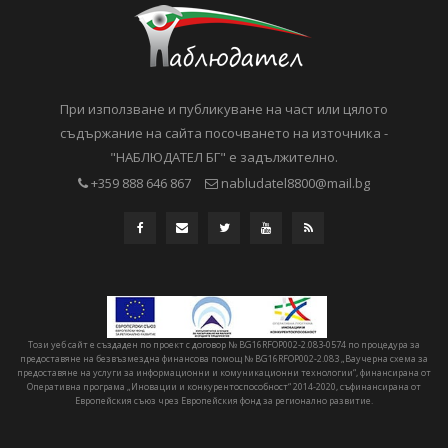
При използване и публикуване на част или цялото
съдържание на сайта посочването на източника -
"НАБЛЮДАТЕЛ БГ" е задължително.
+359 888 646 867
nabludatel8800@mail.bg
Този уеб сайт е създаден по проект с договор № BG16RFOP002-2.083-0574 по процедура за
предоставяне на безвъзмездна финансова помощ № BG16RFOP002-2.083 „Ваучерна схема за
предоставяне на услуги за информационни и комуникационни технологии“, финансирана от
Оперативна програма „Иновации и конкурентоспособност“ 2014-2020, съфинансирана от
Европейския съюз чрез Европейския фонд за регионално развитие.