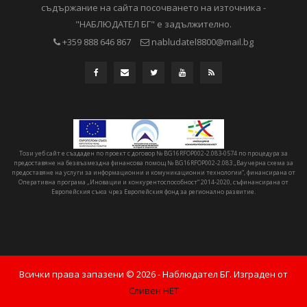
съдържание на сайта посочването на източника -
"НАБЛЮДАТЕЛ БГ" е задължително.
+359 888 646 867
nabludatel8800@mail.bg
Този уеб сайт е създаден по проект с договор № BG16RFOP002-2.083-0574 по процедура за
предоставяне на безвъзмездна финансова помощ № BG16RFOP002-2.083 „Ваучерна схема за
предоставяне на услуги за информационни и комуникационни технологии“, финансирана от
Оперативна програма „Иновации и конкурентоспособност“ 2014-2020, съфинансирана от
Европейския съюз чрез Европейския фонд за регионално развитие.
Всички права запазени ©
2026
- Наблюдател БГ. Изграден от
Сливен НЕТ