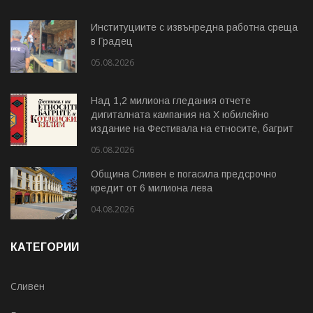
Институциите с извънредна работна среща
в Градец
05.08.2026
Над 1,2 милиона гледания отчете
дигиталната кампания на Х юбилейно
издание на Фестивала на етносите, багрите
и Котленския килим
05.08.2026
Община Сливен е погасила предсрочно
кредит от 6 милиона лева
04.08.2026
КАТЕГОРИИ
Сливен