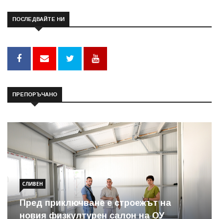
ПОСЛЕДВАЙТЕ НИ
ПРЕПОРЪЧАНО
СЛИВЕН
Пред приключване е строежът на
новия физкултурен салон на ОУ