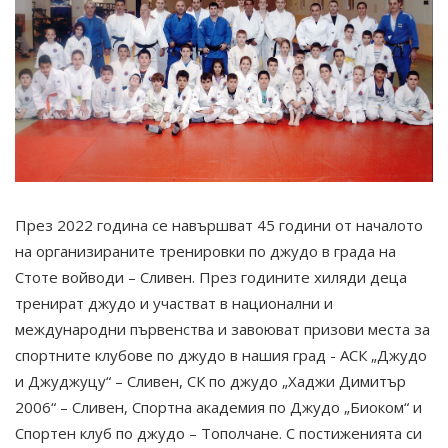
През 2022 година се навършват 45 години от началото
на организираните тренировки по джудо в града на
Стоте войводи – Сливен. През годините хиляди деца
тренират джудо и участват в национални и
международни първенства и завоюват призови места за
спортните клубове по джудо в нашия град - АСК „Джудо
и Джуджуцу“ – Сливен, СК по джудо „Хаджи Димитър
2006“ – Сливен, Спортна академия по Джудо „Биоком“ и
Спортен клуб по джудо – Тополчане. С постиженията си