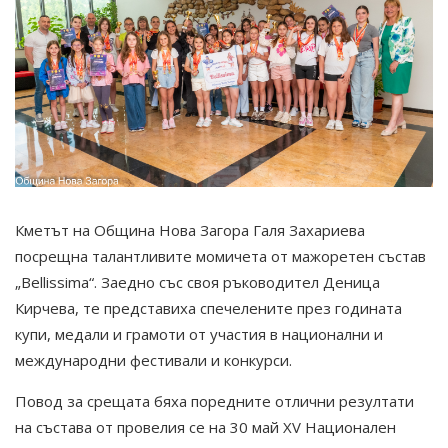
Кметът на Община Нова Загора Галя Захариева
посрещна талантливите момичета от мажоретен състав
„Bellissima“. Заедно със своя ръководител Деница
Кирчева, те представиха спечелените през годината
купи, медали и грамоти от участия в национални и
международни фестивали и конкурси.
Повод за срещата бяха поредните отлични резултати
на състава от провелия се на 30 май XV Национален