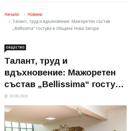
Начало
Новини
Талант, труд и вдъхновение: Мажоретен състав
„Bellissima“ гостува в Община Нова Загора
ОБЩЕСТВО
Талант, труд и
вдъхновение: Мажоретен
състав „Bellissima“ гостува
в Община Нова Загора
03.06.2026