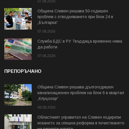
07.08.2026
Община Сливен решава 50-годишен
проблем с отводняването при блок 24 в
„Българка“
07.08.2026
Служба БДС в РУ Твърдица временно няма
да работи
07.08.2026
ПРЕПОРЪЧАНО
Община Сливен решава дългогодишен
канализационен проблем на блок 6 в квартал
„Клуцохор“
06.08.2026
Областният управител на Сливен подкрепи
искането за спешна реформа в почистването
на речните корита