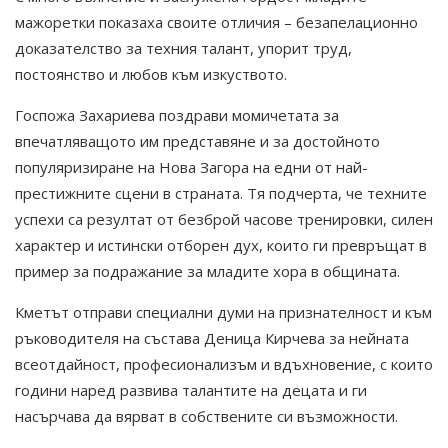
мажоретки показаха своите отличия – безапелационно
доказателство за техния талант, упорит труд,
постоянство и любов към изкуството.
Госпожа Захариева поздрави момичетата за
впечатляващото им представяне и за достойното
популяризиране на Нова Загора на едни от най-
престижните сцени в страната. Тя подчерта, че техните
успехи са резултат от безброй часове тренировки, силен
характер и истински отборен дух, които ги превръщат в
пример за подражание за младите хора в общината.
Кметът отправи специални думи на признателност и към
ръководителя на състава Деница Кирчева за нейната
всеотдайност, професионализъм и вдъхновение, с които
години наред развива талантите на децата и ги
насърчава да вярват в собствените си възможности.