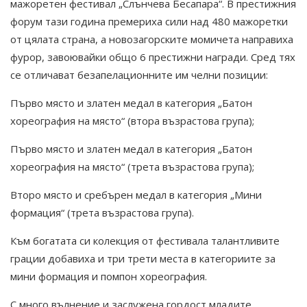
мажоретен фестивал „Слънчева Бесапара“. В престижния
форум тази година премериха сили над 480 мажоретки
от цялата страна, а новозагорските момичета направиха
фурор, завоювайки общо 6 престижни награди. Сред тях
се отличават безапелационните им челни позиции:
Първо място и златен медал в категория „Батон
хореография на място“ (втора възрастова група);
Първо място и златен медал в категория „Батон
хореография на място“ (трета възрастова група);
Второ място и сребърен медал в категория „Мини
формация“ (трета възрастова група).
Към богатата си колекция от фестивала талантливите
грации добавиха и три трети места в категориите за
мини формация и помпон хореография.
С много вълнение и заслужена гордост младите