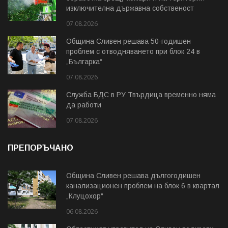
изключителна държавна собственост
07.08.2026
Община Сливен решава 50-годишен
проблем с отводняването при блок 24 в
„Българка“
07.08.2026
Служба БДС в РУ Твърдица временно няма
да работи
07.08.2026
ПРЕПОРЪЧАНО
Община Сливен решава дългогодишен
канализационен проблем на блок 6 в квартал
„Клуцохор“
06.08.2026