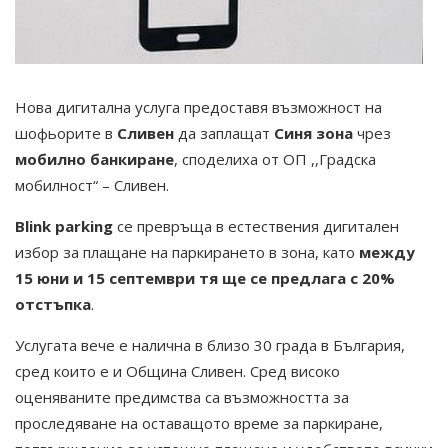
Нова дигитална услуга предоставя възможност на
шофьорите в
Сливен
да заплащат
Синя зона
чрез
мобилно банкиране
, споделиха от ОП ,,Градска
мобилност“ – Сливен.
Blink parking
се превръща в естествения дигитален
избор за плащане на паркирането в зона, като
между
15 юни и 15 септември тя ще се предлага с 20%
отстъпка
.
Услугата вече е налична в близо 30 града в България,
сред които е и Община Сливен. Сред високо
оценяваните предимства са възможността за
проследяване на оставащото време за паркиране,