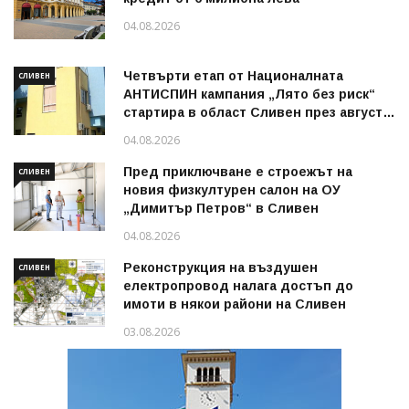
04.08.2026
Четвърти етап от Националната
СЛИВЕН
АНТИСПИН кампания „Лято без риск“
стартира в област Сливен през август
2026 г.
04.08.2026
Пред приключване е строежът на
СЛИВЕН
новия физкултурен салон на ОУ
„Димитър Петров“ в Сливен
04.08.2026
Реконструкция на въздушен
СЛИВЕН
електропровод налага достъп до
имоти в някои райони на Сливен
03.08.2026