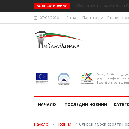
Областният управител на С
ВОДЕЩИ НОВИНИ
07/08/2026
За нас
Партньори
Етичен код
Този уеб сайт е създаде
услуги за информационн
Европейския фонд за рег
НАЧАЛО
ПОСЛЕДНИ НОВИНИ
КАТЕГ
Начало
Новини
Сливен търси своята нов