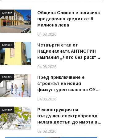
Община Сливен е погасила
СЛИВЕН
предсрочно кредит от 6
милиона лева
04.08.2026
Четвърти етап от
СЛИВЕН
Националната АНТИСПИН
кампания „Лято без риск“
стартира в област Сливен
04.08.2026
през август 2026 г.
Пред приключване е
СЛИВЕН
строежът на новия
физкултурен салон на ОУ
„Димитър Петров“ в
04.08.2026
Сливен
Реконструкция на
СЛИВЕН
въздушен електропровод
налага достъп до имоти в
някои райони на Сливен
03.08.2026