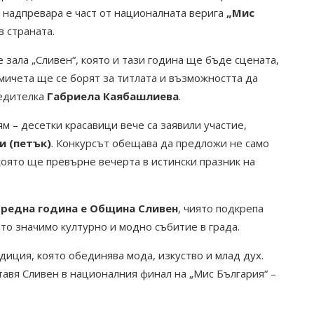
 надпревара е част от националната верига
„Мис
в страната.
зала „Сливен“, която и тази година ще бъде сцената,
мичета ще се борят за титлата и възможността да
бедителка
Габриела Каябашлиева
.
м – десетки красавици вече са заявили участие,
и (петък)
. Конкурсът обещава да предложи не само
 която ще превърне вечерта в истински празник на
оредна година е Община Сливен
, чиято подкрепа
то значимо културно и модно събитие в града.
адиция, която обединява мода, изкуство и млад дух.
авя Сливен в националния финал на „Мис България“ –