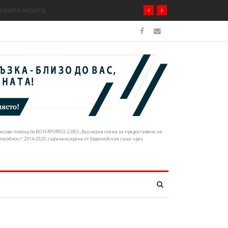
ечните корита
нансова помощ № BG16RFOP002-2.083 „Ваучерна схема за предоставяне на
собност“ 2014-2020, съфинансирана от Европейския съюз чрез