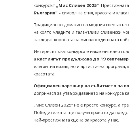
конкурсът
„Мис Сливен 2025“
. Престижната
България“
– символ на стил, красота и класа 
Традиционно домакин на модния спектакъл е 
на която младите и талантливи сливенски мо
наследят короната на миналогодишната по
Интересът към конкурса е изключително голя
а
кастингът продължава до 19 септемвр
елегантна визия, но и артистична програма,
красотата.
Официален партньор на събитието за п
допринася за утвърждаването на конкурса ка
„Мис Сливен 2025“ не е просто конкурс, а тр
Победителката ще получи правото да предст
най-престижната сцена за красота у нас.