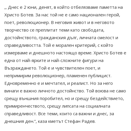
,, Днес е 2 юни, денят, в който отбелязваме паметта на
Христо Ботев. За нас той не е само национален герой,
поет, революционер. В неговия живот и в неговото
творчество се преплитат теми като свободата,
достойнството, гражданския дълг, личната смелост и
справедливостта. Той е морален критерий, с който
измерваме и днешното настоящо време. Христо Ботев е
една от най-ярките и най-сложните фигури на
Възраждането. Той е и чувствителен поет, и
непримирим революционер, пламенен публицист.
Едновременно е и мечтател, и реалист. Но за него
винаги е важно личното достойнство. Той воюва не само
срещу външния поробител, но и срещу бездействието,
примиренчеството, срещу липсата на социалната
справедливост. Все теми, които са важни и днес, за
днешния ден.“, каза кметът Стефан Радев.