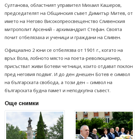
Султанова, областният управител Михаил Кашеров,
председателят на Общинския съвет Димитър Митев, от
името на Негово Високопреосвещенство Сливенския
митрополит Арсений - архимандрит Стефан. Своята
почит отбелязаха и ученици и граждани на Сливен.
Официално 2 юни се отбелязва от 1901 г., когато на
връх Вола, лобното място на поета-революционер,
присъстват живи Ботеви четници, които отдават поклон
пред неговия подвиг. И до ден днешен Ботев е символ
на българската свобода, а този ден – символ на
българската будна памет и неподкупна съвест.
Още снимки