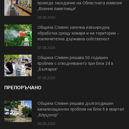
проведе заседание на Областната комисия
„Военни паметници“
08.08.2026
Община Сливен започна извънредна
обработка срещу комари и на територии –
изключителна държавна собственост
07.08.2026
Община Сливен решава 50-годишен
проблем с отводняването при блок 24 в
„Българка“
07.08.2026
ПРЕПОРЪЧАНО
Община Сливен решава дългогодишен
канализационен проблем на блок 6 в квартал
„Клуцохор“
06.08.2026