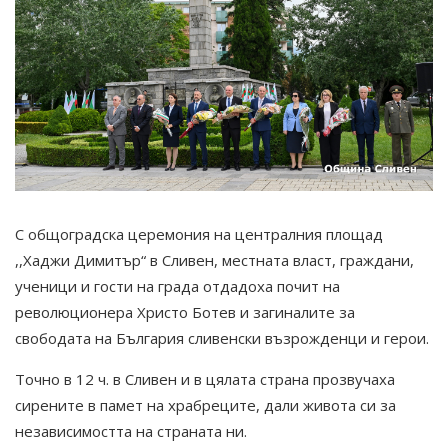
С общоградска церемония на централния площад
,,Хаджи Димитър“ в Сливен, местната власт, граждани,
ученици и гости на града отдадоха почит на
революционера Христо Ботев и загиналите за
свободата на България сливенски възрожденци и герои.
Точно в 12 ч. в Сливен и в цялата страна прозвучаха
сирените в памет на храбреците, дали живота си за
независимостта на страната ни.