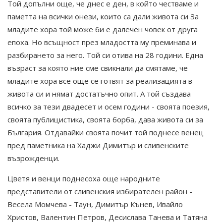
Той допълни още, че днес е ден, в който честваме и
паметта на всички онези, които са дали живота си За
младите хора той може би е далечен човек от друга
епоха. Но всъщност през младостта му преминава и
разбирането за него. Той си отива на 28 години. Една
възраст за която ние сме свикнали да смятаме, че
младите хора все още се готвят за реализацията в
живота си и нямат достатъчно опит. А той създава
всичко за тези двадесет и осем години - своята поезия,
своята публицистика, своята борба, дава живота си за
България. Отдавайки своята почит той поднесе венец
пред паметника на Хаджи Димитър и сливенските
възрожденци.
Цветя и венци поднесоха още народните
представители от сливенския избирателен район -
Весела Момчева - Таун, Димитър Кънев, Ивайло
Христов, Валентин Петров, Десислава Танева и Татяна