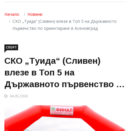
Начало
Новини
СКО „Туида“ (Сливен) влезе в Топ 5 на Държавното
първенство по ориентиране в Асеновград
СПОРТ
СКО „Туида“ (Сливен)
влезе в Топ 5 на
Държавното първенство по
ориентиране в Асеновград
04.05.2026