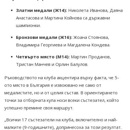
Златни медали (Ж14):
Николета Иванова, Даяна
Анастасова и Мартина Койнова са държавни
шампионки.
Бронзови медали (Ж16):
Жоана Стоянова,
Владимира Георгиева и Магдалена Кондева.
Четвърто място (М14):
Мартин Проданов,
Тристан Манчев и Орлин Балулов.
Ръководството на клуба акцентира върху факта, че 5-
ото място в България е извоювано не само от
медалистите, но и от целия състав. В ориентирането
точки за отборната купа носи всеки състезател, който
успешно премине своя маршрут.
„Всички 17 състезатели на клуба, включително и най-
малките (9-годишните), допринесоха за този резултат.