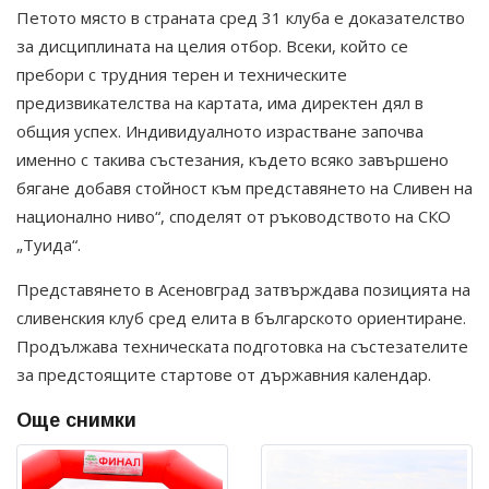
Петото място в страната сред 31 клуба е доказателство
за дисциплината на целия отбор. Всеки, който се
пребори с трудния терен и техническите
предизвикателства на картата, има директен дял в
общия успех. Индивидуалното израстване започва
именно с такива състезания, където всяко завършено
бягане добавя стойност към представянето на Сливен на
национално ниво“, споделят от ръководството на СКО
„Туида“.
Представянето в Асеновград затвърждава позицията на
сливенския клуб сред елита в българското ориентиране.
Продължава техническата подготовка на състезателите
за предстоящите стартове от държавния календар.
Още снимки