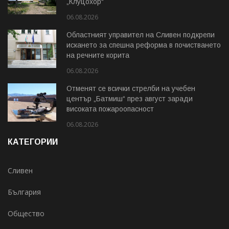
„Клуцохор“
06.08.2026
Областният управител на Сливен подкрепи
искането за спешна реформа в почистването
на речните корита
06.08.2026
Отменят се всички стрелби на учебен
център „Батмиш“ през август заради
високата пожароопасност
06.08.2026
КАТЕГОРИИ
Сливен
България
Общество