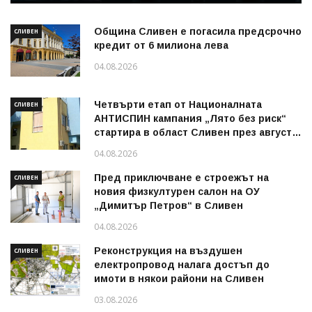
Община Сливен е погасила предсрочно
СЛИВЕН
кредит от 6 милиона лева
04.08.2026
Четвърти етап от Националната
СЛИВЕН
АНТИСПИН кампания „Лято без риск“
стартира в област Сливен през август
2026 г.
04.08.2026
Пред приключване е строежът на
СЛИВЕН
новия физкултурен салон на ОУ
„Димитър Петров“ в Сливен
04.08.2026
Реконструкция на въздушен
СЛИВЕН
електропровод налага достъп до
имоти в някои райони на Сливен
03.08.2026