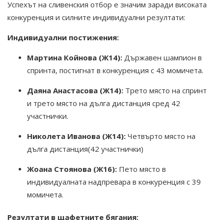
Успехът на сливенския отбор е значим заради високата
конкуренция и силните индивидуални резултати:
Индивидуални постижения:
Мартина Койнова (Ж14):
Държавен шампион в
спринта, постигнат в конкуренция с 43 момичета.
Даяна Анастасова (Ж14):
Трето място на спринт
и трето място на дълга дистанция сред 42
участнички.
Николета Иванова (Ж14):
Четвърто място на
дълга дистанция(42 участнички)
Жоана Стоянова (Ж16):
Пето място в
индивидуалната надпревара в конкуренция с 39
момичета.
Резултати в щафетните бягания: