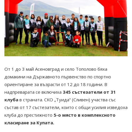
От 1 до 3 май Асеновград и село Тополово бяха
домакини на Държавното първенство по спортно
ориентиране за възрасти от 12 до 18 години. В
надпреварата се включиха
345 състезатели от 31
клуба
в страната. СКО „Туида“ (Сливен) участва със
състав от 17 състезатели, които с общи усилия изведоха
клуба до престижното
5-о място в комплексното
класиране за Купата.