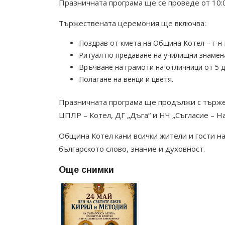
Празничната програма ще се проведе от 10:00
Тържествената церемония ще включва:
Поздрав от кмета на Община Котел – г-н
Ритуал по предаване на училищни знамен
Връчване на грамоти на отличници от 5 до
Полагане на венци и цветя.
Празничната програма ще продължи с тържес
ЦПЛР – Котел, ДГ „Дъга“ и НЧ „Съгласие – Н
Община Котел кани всички жители и гости на
българското слово, знание и духовност.
Още снимки