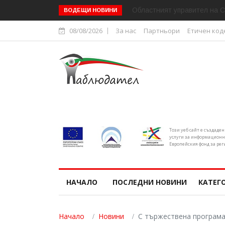
Областният управител на С
ВОДЕЩИ НОВИНИ
08/08/2026
За нас
Партньори
Етичен код
Този уеб сайт е създаде
услуги за информационн
Европейския фонд за рег
НАЧАЛО
ПОСЛЕДНИ НОВИНИ
КАТЕГ
Начало
Новини
С тържествена програма