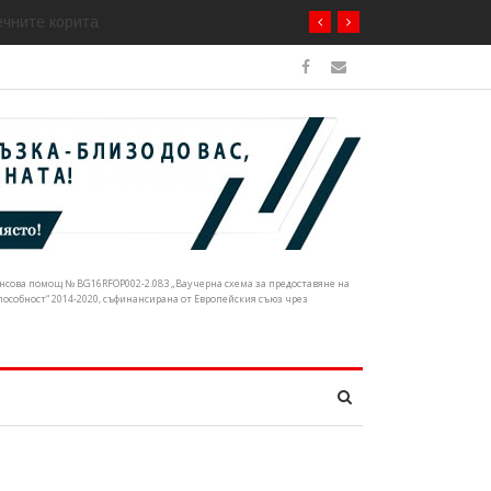
ечните корита
нансова помощ № BG16RFOP002-2.083 „Ваучерна схема за предоставяне на
собност“ 2014-2020, съфинансирана от Европейския съюз чрез