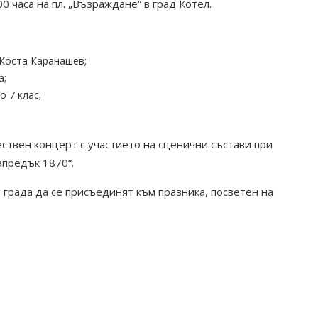
 часа на пл. „Възраждане“ в град Котел.
 Коста Каранашев;
а;
 7 клас;
твен концерт с участието на сценични състави при
апредък 1870“.
 града да се присъединят към празника, посветен на