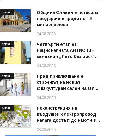
Община Сливен е погасила
СЛИВЕН
предсрочно кредит от 6
милиона лева
04.08.2026
Четвърти етап от
СЛИВЕН
Националната АНТИСПИН
кампания „Лято без риск“
стартира в област Сливен
04.08.2026
през август 2026 г.
Пред приключване е
СЛИВЕН
строежът на новия
физкултурен салон на ОУ
„Димитър Петров“ в
04.08.2026
Сливен
Реконструкция на
СЛИВЕН
въздушен електропровод
налага достъп до имоти в
някои райони на Сливен
03.08.2026