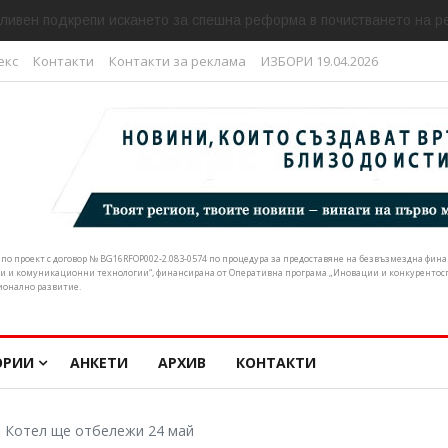
ливен подкрепи искането за спешна реформа в почистването на р
екс
Контакти
Контакти за реклама
ИЗБОРИ 19.04.2026
н по проект с договор № BG16RFOP002-2.083-0574 по процедура за предоставяне на безвъзмездна фи
и и комуникационни технологии“, финансирана от Оперативна програма „Иновации и конкурентоспо
ионално развитие.
ОРИИ
АНКЕТИ
АРХИВ
КОНТАКТИ
 Котел ще отбележи 24 май