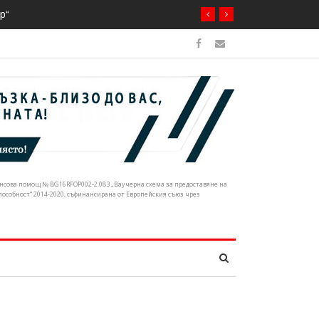
ечните корита
нансова помощ № BG16RFOP002-2.083 „Ваучерна схема за предоставяне на
собност“ 2014-2020, съфинансирана от Европейския съюз чрез