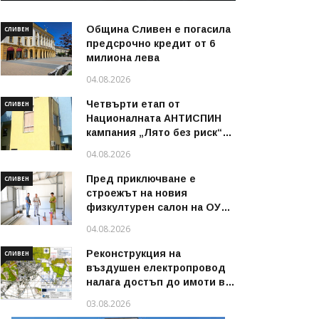
Община Сливен е погасила
СЛИВЕН
предсрочно кредит от 6
милиона лева
04.08.2026
Четвърти етап от
СЛИВЕН
Националната АНТИСПИН
кампания „Лято без риск“
стартира в област Сливен
04.08.2026
през август 2026 г.
Пред приключване е
СЛИВЕН
строежът на новия
физкултурен салон на ОУ
„Димитър Петров“ в
04.08.2026
Сливен
Реконструкция на
СЛИВЕН
въздушен електропровод
налага достъп до имоти в
някои райони на Сливен
03.08.2026