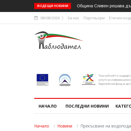
Областният управител на С
ВОДЕЩИ НОВИНИ
08/08/2026
За нас
Партньори
Етичен код
Този уеб сайт е създаде
услуги за информационн
Европейския фонд за рег
НАЧАЛО
ПОСЛЕДНИ НОВИНИ
КАТЕГ
Начало
Новини
Прекъсване на водопода