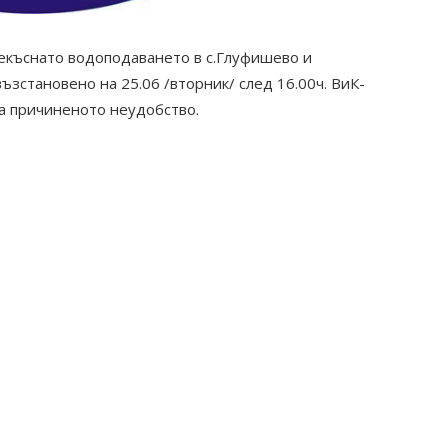
рекъснато водоподаването в с.Глуфишево и
зстановено на 25.06 /вторник/ след 16.00ч. ВиК-
за причиненото неудобство.