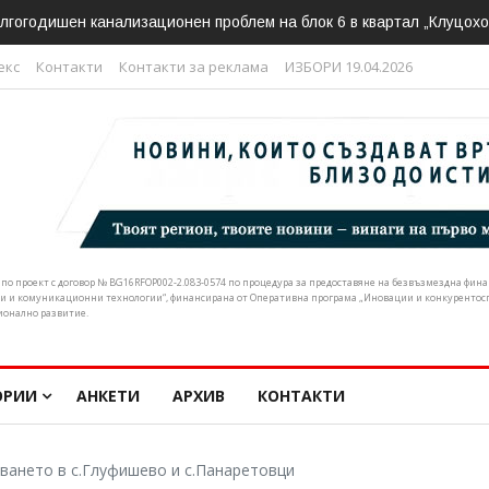
ливен подкрепи искането за спешна реформа в почистването на р
екс
Контакти
Контакти за реклама
ИЗБОРИ 19.04.2026
н по проект с договор № BG16RFOP002-2.083-0574 по процедура за предоставяне на безвъзмездна фи
и и комуникационни технологии“, финансирана от Оперативна програма „Иновации и конкурентоспо
ионално развитие.
ОРИИ
АНКЕТИ
АРХИВ
КОНТАКТИ
ването в с.Глуфишево и с.Панаретовци