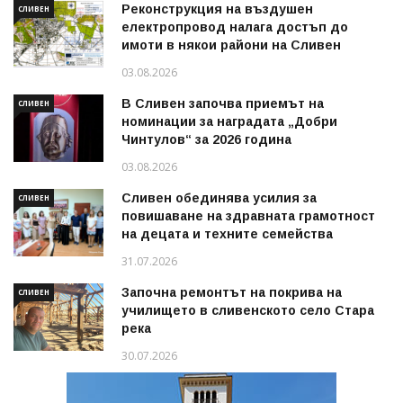
Реконструкция на въздушен
СЛИВЕН
електропровод налага достъп до
имоти в някои райони на Сливен
03.08.2026
В Сливен започва приемът на
СЛИВЕН
номинации за наградата „Добри
Чинтулов“ за 2026 година
03.08.2026
Сливен обединява усилия за
СЛИВЕН
повишаване на здравната грамотност
на децата и техните семейства
31.07.2026
Започна ремонтът на покрива на
СЛИВЕН
училището в сливенското село Стара
река
30.07.2026