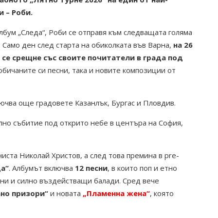
 – Роби.
лбум „Следа“, Роби се отправя към следващата голяма
. Само ден след старта на обиколката във Варна,
на 26
 се срещне със своите почитатели в града под
-обичаните си песни, така и новите композиции от
ючва още градовете Казанлък, Бургас и Пловдив.
лно събитие под открито небе в центъра на София,
иста Николай Христов, а след това премина в pre-
а“
. Албумът включва
12 песни
, в които поп и етно
чни и силно въздействащи балади. Сред вече
ано призори“
и новата
„Пламенна жена“
, която