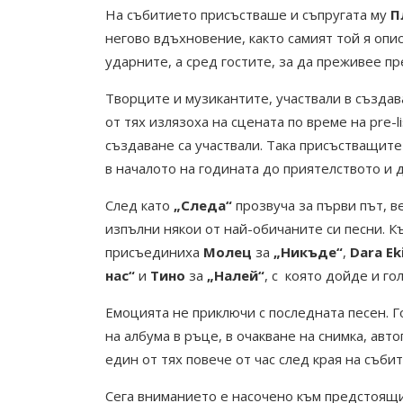
На събитието присъстваше и съпругата му
П
негово вдъхновение, както самият той я опи
ударните, а сред гостите, за да преживее п
Творците и музикантите, участвали в създа
от тях излязоха на сцената по време на pre-l
създаване са участвали. Така присъстващите 
в началото на годината до приятелството и 
След като
„Следа“
прозвуча за първи път, ве
изпълни някои от най-обичаните си песни. К
присъединиха
Молец
за
„Никъде“
,
Dara E
нас“
и
Тино
за
„Налей“
, с която дойде и го
Емоцията не приключи с последната песен. Г
на албума в ръце, в очакване на снимка, авт
един от тях повече от час след края на съби
Сега вниманието е насочено към предстоящи