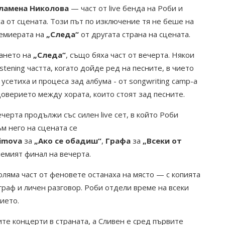
ламена Николова
— част от live бенда на Роби и
са от сцената. Този път по изключение тя не беше на
ремиерата на
„Следа“
от другата страна на сцената.
ването на
„Следа“
, също бяха част от вечерта. Някои
istening частта, когато дойде ред на песните, в чието
усетиха и процеса зад албума - от songwriting camp-а
доверието между хората, които стоят зад песните.
черта продължи със силен live сет, в който Роби
ъм него на сцената се
kimova
за
„Ако се обадиш“
,
Графа
за
„Всеки от
лемият финал на вечерта.
оляма част от феновете останаха на място — с копията
ограф и личен разговор. Роби отдели време на всеки
тието.
те концерти в страната, а Сливен е сред първите