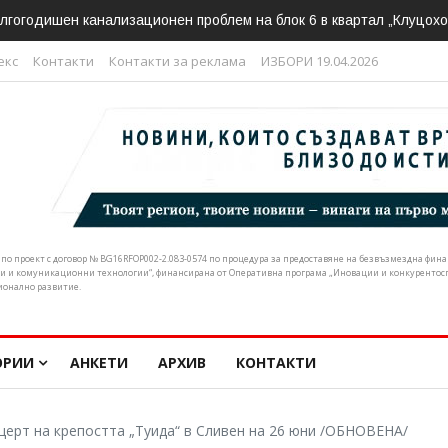
ливен подкрепи искането за спешна реформа в почистването на р
екс
Контакти
Контакти за реклама
ИЗБОРИ 19.04.2026
н по проект с договор № BG16RFOP002-2.083-0574 по процедура за предоставяне на безвъзмездна фи
и и комуникационни технологии“, финансирана от Оперативна програма „Иновации и конкурентоспо
ионално развитие.
ОРИИ
АНКЕТИ
АРХИВ
КОНТАКТИ
церт на крепостта „Туида“ в Сливен на 26 юни /ОБНОВЕНА/