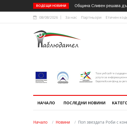
Областният управител на С
ВОДЕЩИ НОВИНИ
08/08/2026
За нас
Партньори
Етичен код
Този уеб сайт е създаде
услуги за информационн
Европейския фонд за рег
НАЧАЛО
ПОСЛЕДНИ НОВИНИ
КАТЕГ
Начало
Новини
Поп звездата Роби с кон