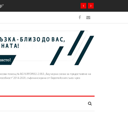
ечните корита
нансова помощ № BG16RFOP002-2.083 „Ваучерна схема за предоставяне на
собност“ 2014-2020, съфинансирана от Европейския съюз чрез