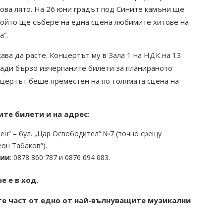
ова лято. На 26 юни градът под Сините камъни ще
който ще събере на една сцена любимите хитове на
а“.
ва да расте. Концертът му в Зала 1 на НДК на 13
ради бързо изчерпаните билети за планираното
нцертът беше преместен на по-голямата сцена на
ите билети и на адрес
:
вен“ – бул. „Цар Освободител“ №7 (точно срещу
он Табаков“).
ции
: 0878 860 787 и 0876 694 083.
 е в ход.
те част от едно от най-вълнуващите музикални