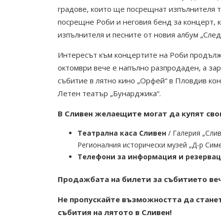
градове, които ще посрещнат изпълнителя т
посрещне Роби и неговия бенд за концерт, 
изпълнителя и песните от новия албум „След
Интересът към концертите на Роби продължа
октомври вече е напълно разпродаден, а за
събитие в лятно кино „Орфей“ в Пловдив ко
Летен театър „Бунарджика“.
В Сливен желаещите могат да купят сво
Театрална каса Сливен
/ Галерия „Сли
Регионалния исторически музей „Д-р Симе
Телефони за информация и резерва
Продажбата на билети за събитието вече
Не пропускайте възможността да стане
събития на лятото в Сливен!