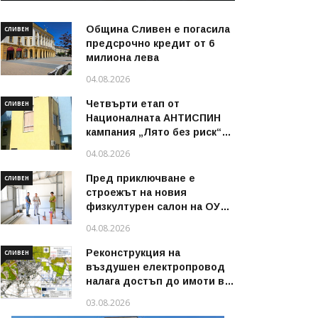
Община Сливен е погасила
СЛИВЕН
предсрочно кредит от 6
милиона лева
04.08.2026
Четвърти етап от
СЛИВЕН
Националната АНТИСПИН
кампания „Лято без риск“
стартира в област Сливен
04.08.2026
през август 2026 г.
Пред приключване е
СЛИВЕН
строежът на новия
физкултурен салон на ОУ
„Димитър Петров“ в
04.08.2026
Сливен
Реконструкция на
СЛИВЕН
въздушен електропровод
налага достъп до имоти в
някои райони на Сливен
03.08.2026