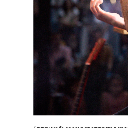
Сливен ще бъде една от спирките в маща