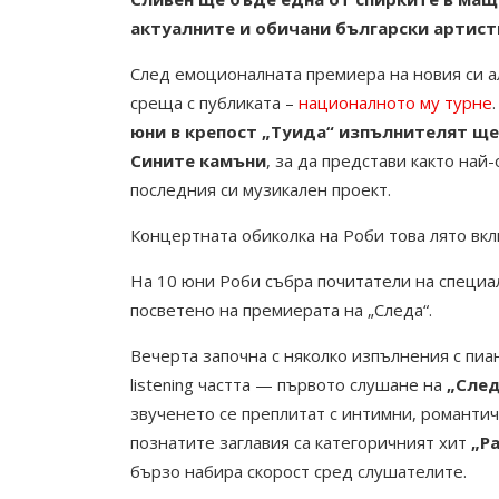
актуалните и обичани български артисти
След емоционалната премиера на новия си а
среща с публиката –
националното му турне
юни в крепост „Туида“ изпълнителят ще
Сините камъни
, за да представи както най
последния си музикален проект.
Концертната обиколка на Роби това лято вкл
На 10 юни Роби събра почитатели на специа
посветено на премиерата на „Следа“.
Вечерта започна с няколко изпълнения с пиан
listening частта — първото слушане на
„След
звученето се преплитат с интимни, романти
познатите заглавия са категоричният хит
„Р
бързо набира скорост сред слушателите.