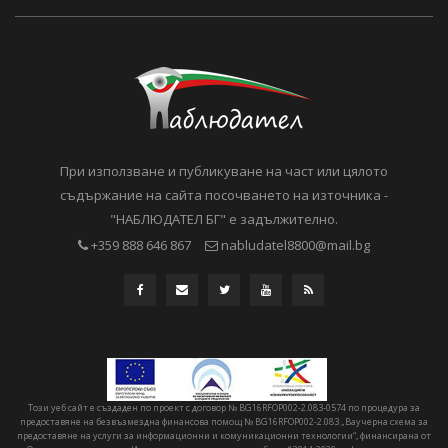
При използване и публикуване на част или цялото
съдържание на сайта посочването на източника -
"НАБЛЮДАТЕЛ БГ" е задължително.
+359 888 646 867
nabludatel8800@mail.bg
Този уеб сайт е създаден по проект с договор № BG16RFOP002-2.083-0574 по процедура за
предоставяне на безвъзмездна финансова помощ № BG16RFOP002-2.083 „Ваучерна схема за
предоставяне на услуги за информационни и комуникационни технологии“, финансирана от