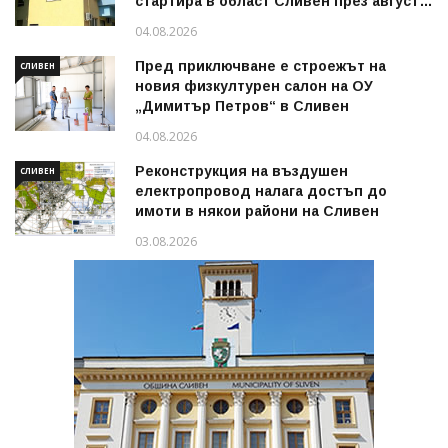
стартира в област Сливен през август
2026 г.
04.08.2026
Пред приключване е строежът на
СЛИВЕН
новия физкултурен салон на ОУ
„Димитър Петров“ в Сливен
04.08.2026
Реконструкция на въздушен
СЛИВЕН
електропровод налага достъп до
имоти в някои райони на Сливен
03.08.2026