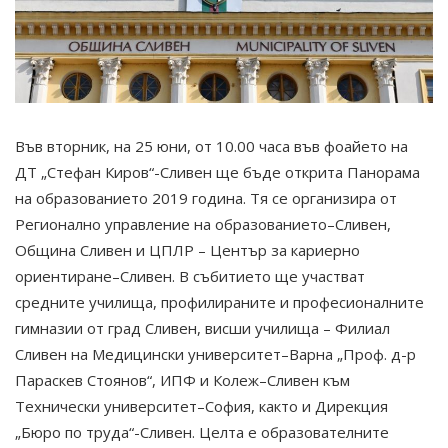
Във вторник, на 25 юни, от 10.00 часа във фоайето на
ДТ „Стефан Киров“-Сливен ще бъде открита Панорама
на образованието 2019 година. Тя се организира от
Регионално управление на образованието–Сливен,
Община Сливен и ЦПЛР – Център за кариерно
ориентиране–Сливен. В събитието ще участват
средните училища, профилираните и професионалните
гимназии от град Сливен, висши училища – Филиал
Сливен на Медицински университет–Варна „Проф. д-р
Параскев Стоянов“, ИПФ и Колеж–Сливен към
Технически университет–София, както и Дирекция
„Бюро по труда“-Сливен. Целта е образователните