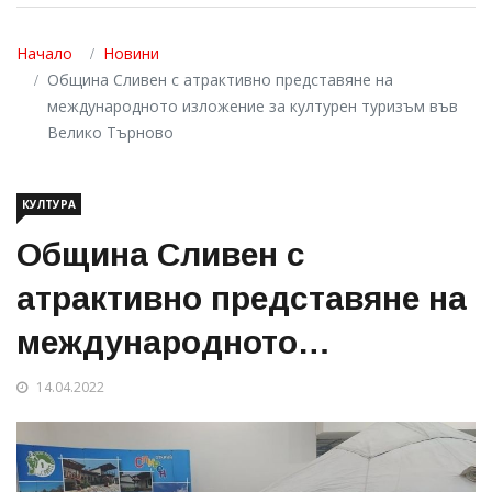
Начало
Новини
Община Сливен с атрактивно представяне на
международното изложение за културен туризъм във
Велико Търново
КУЛТУРА
Община Сливен с
атрактивно представяне на
международното
изложение за културен
14.04.2022
туризъм във Велико
Търново