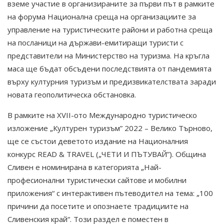
вземе участие в организираните за първи път в рамките
на форума Национална среща на организациите за
управление на туристическите райони и работна среща
на посланици на държави-емитиращи туристи с
представители на Министерство на туризма. На кръгла
маса ще бъдат обсъдени последствията от пандемията
върху културния туризъм и предизвикателствата заради
новата геополитическа обстановка.
В рамките на XVII-ото Международно туристическо
изложение „Културен туризъм” 2022 – Велико Търново,
ще се състои деветото издание на Националния
конкурс READ & TRAVEL („ЧЕТИ И ПЪТУВАЙ”). Община
Сливен е номинирана в категорията „Най-
професионални туристически сайтове и мобилни
приложения“ с интерактивен пътеводител на тема: „100
причини да посетите и опознаете традициите на
Сливенския край“. Този раздел е поместен в