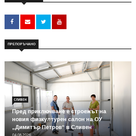
ПРЕПОРЪЧАНО
СЛИВЕН
Пред приключване е строежът на
новия физкултурен салон на ОУ
„Димитър Петров“ в Сливен
04.08.2026