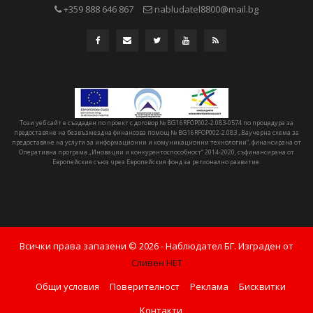
+359 888 646 867
nabludatel8800@mail.bg
Този уеб сайт е създаден по проект с договор № BG16RFOP002-2.083-0574 по процедура за
предоставяне на безвъзмездна финансова помощ № BG16RFOP002-2.083 „Ваучерна схема за
предоставяне на услуги за информационни и комуникационни технологии“, финансирана от
Оперативна програма „Иновации и конкурентоспособност“ 2014-2020, съфинансирана от
Европейския съюз чрез Европейския фонд за регионално развитие.
Всички права запазени ©
2026
- Наблюдател БГ. Изграден от
Сливен НЕТ
Общи условия
Поверителност
Реклама
Бисквитки
Контакти