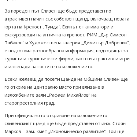
За пореден път Сливен ще бъде представен по
атрактивен начин със собствен щанд, включващ новата
юрта на Крепост „Туида“. Екипът от аниматори и
екскурзоводи на античната крепост, РИМ „Д-р Симеон
Табаков“ и Художествена галерия „Димитър Добрович“,
е подготвил разнообразна информация, подходяща за
туристи и туристически фирми, както и атрактивни игри
и изненади за гостите на изложението.
Всеки желаещ да посети щанда на Община Сливен ще
го открие на централно място при влизане в
изложбените зали „Рафаел Михайлов“ на
старопрестолния град.
При официалното откриване на изложението
сливенският щанд ще бъде представен от инж. Стоян
Марков – зам.-кмет „Икономическо развитие“. Той ще