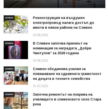
Реконструкция на въздушен
СЛИВЕН
електропровод налага достъп до
имоти в някои райони на Сливен
03.08.2026
В Сливен започва приемът на
СЛИВЕН
номинации за наградата „Добри
Чинтулов“ за 2026 година
03.08.2026
Сливен обединява усилия за
СЛИВЕН
повишаване на здравната грамотност
на децата и техните семейства
31.07.2026
Започна ремонтът на покрива на
СЛИВЕН
училището в сливенското село Стара
река