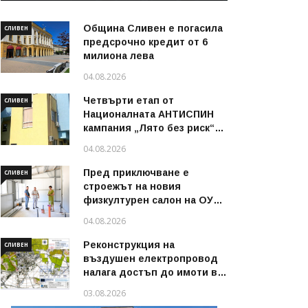
Община Сливен е погасила
СЛИВЕН
предсрочно кредит от 6
милиона лева
04.08.2026
Четвърти етап от
СЛИВЕН
Националната АНТИСПИН
кампания „Лято без риск“
стартира в област Сливен
04.08.2026
през август 2026 г.
Пред приключване е
СЛИВЕН
строежът на новия
физкултурен салон на ОУ
„Димитър Петров“ в
04.08.2026
Сливен
Реконструкция на
СЛИВЕН
въздушен електропровод
налага достъп до имоти в
някои райони на Сливен
03.08.2026