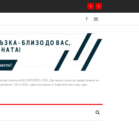
ечните корита
нансова помощ № BG16RFOP002-2.083 „Ваучерна схема за предоставяне на
собност“ 2014-2020, съфинансирана от Европейския съюз чрез