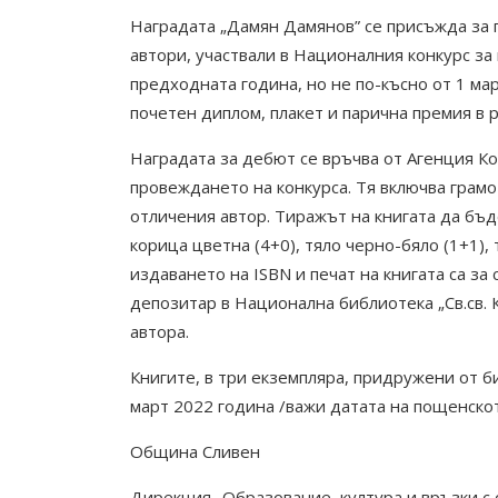
Наградата „Дамян Дамянов” се присъжда за 
автори, участвали в Националния конкурс за
предходната година, но не по-късно от 1 ма
почетен диплом, плакет и парична премия в р
Наградата за дебют се връчва от Агенция К
провеждането на конкурса. Тя включва грамо
отличения автор. Тиражът на книгата да бъд
корица цветна (4+0), тяло черно-бяло (1+1),
издаването на ISBN и печат на книгата са за
депозитар в Национална библиотека „Св.св. 
автора.
Книгите, в три екземпляра, придружени от б
март 2022 година /важи датата на пощенскот
Община Сливен
Дирекция „Образование, култура и връзки с