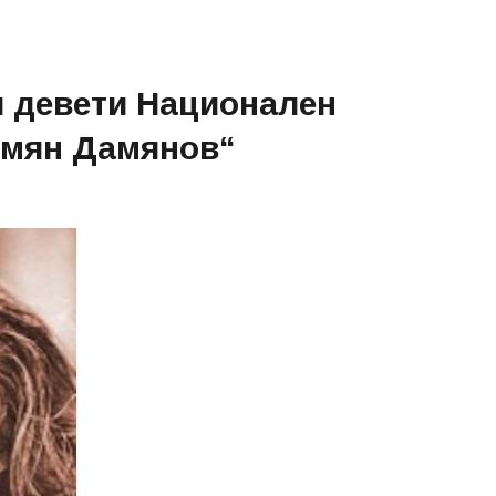
 девети Национален
амян Дамянов“