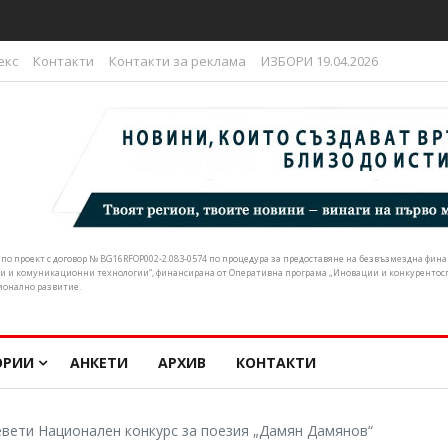
ливен подкрепи искането за спешна реформа в почистването на р
екс
Контакти
Контакти за реклама
ИЗБОРИ 19.04.2026
н по проект с договор № BG16RFOP002-2.083-0574 по процедура за предоставяне на безвъзмездна фи
и и комуникационни технологии“, финансирана от Оперативна програма „Иновации и конкурентоспо
ионално развитие.
ОРИИ
АНКЕТИ
АРХИВ
КОНТАКТИ
вети Национален конкурс за поезия „Дамян Дамянов“