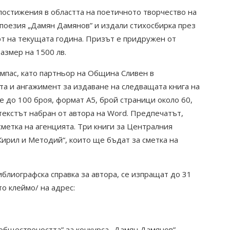
постижения в областта на поетичното творчество на
 поезия „Дамян Дамянов” и издали стихосбирка през
рт на текущата година. Призът е придружен от
азмер на 1500 лв.
омпас, като партньор на Община Сливен в
та и ангажимент за издаване на следващата книга на
е до 100 броя, формат А5, брой страници около 60,
 текстът набран от автора на Word. Предпечатът,
 сметка на агенцията. Три книги за Централния
Кирил и Методий“, които ще бъдат за сметка на
иблиографска справка за автора, се изпращат до 31
о клеймо/ на адрес:
 обществеността” за конкурса „Дамян Дамянов”