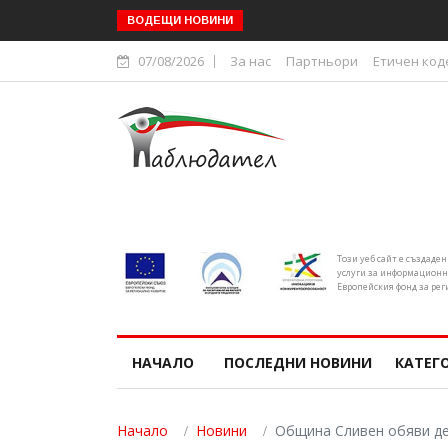
Областният управител на С
ВОДЕЩИ НОВИНИ
07/08/2026
За нас
Партньори
Етичен код
Този уеб сайт е създаде
услуги за информационн
Европейския фонд за рег
НАЧАЛО
ПОСЛЕДНИ НОВИНИ
КАТЕГ
Начало
Новини
Община Сливен обяви де