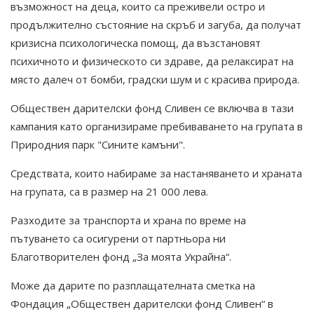
възможност на деца, които са преживели остро и
продължително състояние на скръб и загуба, да получат
кризисна психологическа помощ, да възстановят
психичното и физическото си здраве, да релаксират на
място далеч от бомби, градски шум и с красива природа.
Обществен дарителски фонд Сливен се включва в тази
кампания като организираме пребиваването на групата в
Природния парк "Сините камъни".
Средствата, които набираме за настаняването и храната
на групата, са в размер на 21 000 лева.
Разходите за транспорта и храна по време на
пътуването са осигурени от партньора ни
Благотворителен фонд „За моята Украйна“.
Може да дарите по разплащателната сметка на
Фондация „Обществен дарителски фонд Сливен“ в