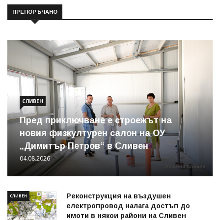
ПРЕПОРЪЧАНО
СЛИВЕН
Пред приключване е строежът на
новия физкултурен салон на ОУ
„Димитър Петров“ в Сливен
04.08.2026
Реконструкция на въздушен
СЛИВЕН
електропровод налага достъп до
имоти в някои райони на Сливен