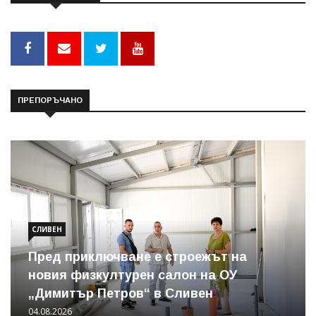
ПРЕПОРЪЧАНО
СЛИВЕН
Пред приключване е строежът на
новия физкултурен салон на ОУ
„Димитър Петров“ в Сливен
04.08.2026