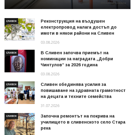
Реконструкция на въздушен
СЛИВЕН
електропровод налага достъп до
имоти в някои райони на Сливен
03.08.2026
В Сливен започва приемът на
СЛИВЕН
номинации за наградата „Добри
Чинтулов“ за 2026 година
03.08.2026
Сливен обединява усилия за
СЛИВЕН
повишаване на здравната грамотност
на децата и техните семейства
31.07.2026
Започна ремонтът на покрива на
СЛИВЕН
училището в сливенското село Стара
река