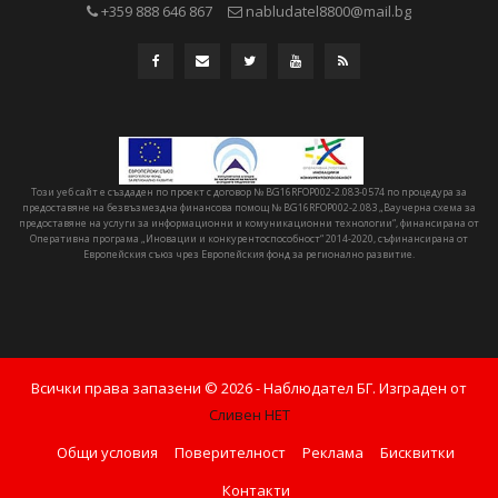
+359 888 646 867
nabludatel8800@mail.bg
Този уеб сайт е създаден по проект с договор № BG16RFOP002-2.083-0574 по процедура за
предоставяне на безвъзмездна финансова помощ № BG16RFOP002-2.083 „Ваучерна схема за
предоставяне на услуги за информационни и комуникационни технологии“, финансирана от
Оперативна програма „Иновации и конкурентоспособност“ 2014-2020, съфинансирана от
Европейския съюз чрез Европейския фонд за регионално развитие.
Всички права запазени ©
2026
- Наблюдател БГ. Изграден от
Сливен НЕТ
Общи условия
Поверителност
Реклама
Бисквитки
Контакти