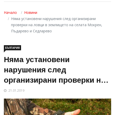
Начало
Новини
Няма установени нарушения след организирани
проверки на ловци в землището на селата Мокрен,
Пъдарево и Седларево
БЪЛГАРИЯ
Няма установени
нарушения след
организирани проверки на
ловци в землището на
21.01.2019
селата Мокрен, Пъдарево и
Седларево