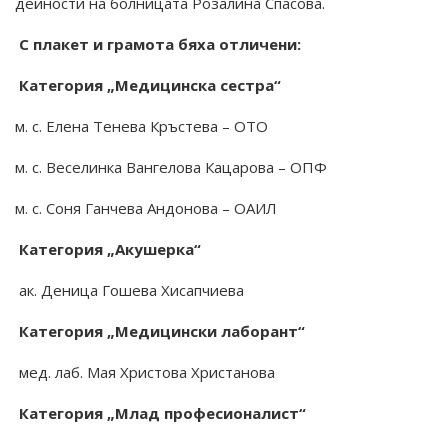
дейности на болницата Розалина Спасова.
С плакет и грамота бяха отличени:
Категория „Медицинска сестра“
м. с. Елена Тенева Кръстева – ОТО
м. с. Веселинка Вангелова Кацарова – ОПФ
м. с. Соня Ганчева Андонова – ОАИЛ
Категория „Акушерка“
ак. Деница Гошева Хисапчиева
Категория „Медицински лаборант“
мед. лаб. Мая Христова Христанова
Категория „Млад професионалист“