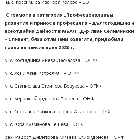
м. с. Красимира Иванова Колева – ЕО
С грамота в категория „Професионализъм,
развитие и принос в професията – дългогодишна и
всеотдайна дейност в МБАЛ „Д-р Иван Селимински
– Сливен“, бяха отличени колегите, придобили
право на пенсия през 2026 г.:
м. с. Костадинка Янева Даскалова – ОПФ
м. с. Хени Хаик Капрелиян – ОПФ
м. с. Станислава Стоянова Бозукова – ОПФ
м. с. Керанка Йорданова Ташева – ОНФ
м. с. Светлана Райкова Генова-Андонова – ЛЧХ
м. с. Юра Кузманова Гешева – ОТХ
рех. Радост Димитрова Митева-Спиридонова – ОРФ