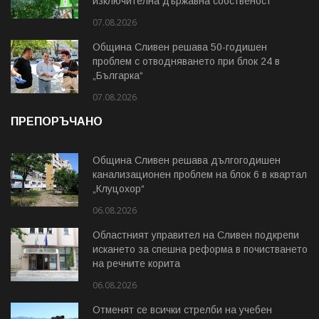
изключителна държавна собственост
07.08.2026
Община Сливен решава 50-годишен
проблем с отводняването при блок 24 в
„Българка“
07.08.2026
ПРЕПОРЪЧАНО
Община Сливен решава дългогодишен
канализационен проблем на блок 6 в квартал
„Клуцохор“
06.08.2026
Областният управител на Сливен подкрепи
искането за спешна реформа в почистването
на речните корита
06.08.2026
Отменят се всички стрелби на учебен