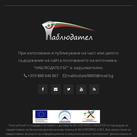
При използване и публикуване на част или цялото
съдържание на сайта посочването на източника -
"НАБЛЮДАТЕЛ БГ" е задължително.
+359 888 646 867
nabludatel8800@mail.bg
Този уеб сайт е създаден по проект с договор № BG16RFOP002-2.083-0574 по процедура за
предоставяне на безвъзмездна финансова помощ № BG16RFOP002-2.083 „Ваучерна схема за
предоставяне на услуги за информационни и комуникационни технологии“, финансирана от