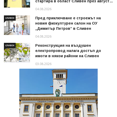
стартира в област Сливен през август
2026 г.
04.08.2026
Пред приключване е строежът на
СЛИВЕН
новия физкултурен салон на ОУ
„Димитър Петров“ в Сливен
04.08.2026
Реконструкция на въздушен
СЛИВЕН
електропровод налага достъп до
имоти в някои райони на Сливен
03.08.2026