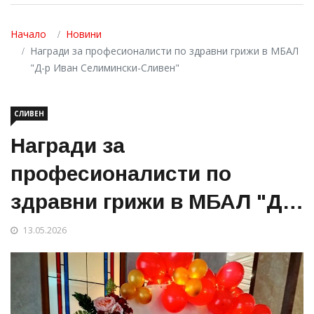
Начало
Новини
Награди за професионалисти по здравни грижи в МБАЛ
"Д-р Иван Селимински-Сливен"
СЛИВЕН
Награди за
професионалисти по
здравни грижи в МБАЛ "Д-р
Иван Селимински-Сливен"
13.05.2026