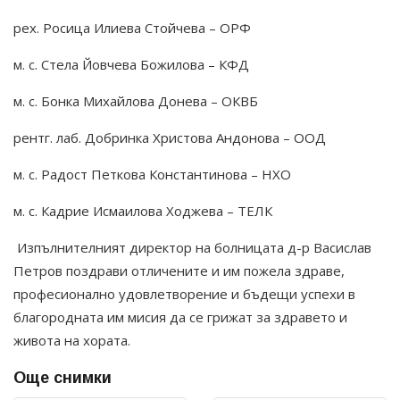
рех. Росица Илиева Стойчева – ОРФ
м. с. Стела Йовчева Божилова – КФД
м. с. Бонка Михайлова Донева – ОКВБ
рентг. лаб. Добринка Христова Андонова – ООД
м. с. Радост Петкова Константинова – НХО
м. с. Кадрие Исмаилова Ходжева – ТЕЛК
Изпълнителният директор на болницата д-р Васислав
Петров поздрави отличените и им пожела здраве,
професионално удовлетворение и бъдещи успехи в
благородната им мисия да се грижат за здравето и
живота на хората.
Още снимки