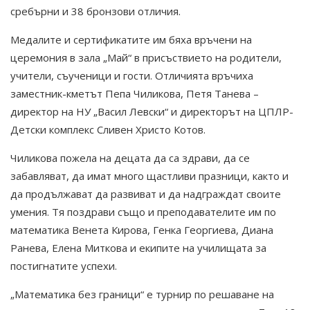
сребърни и 38 бронзови отличия.
Медалите и сертификатите им бяха връчени на
церемония в зала „Май“ в присъствието на родители,
учители, съученици и гости. Отличията връчиха
заместник-кметът Пепа Чиликова, Петя Танева –
директор на НУ „Васил Левски“ и директорът на ЦПЛР-
Детски комплекс Сливен Христо Котов.
Чиликова пожела на децата да са здрави, да се
забавляват, да имат много щастливи празници, както и
да продължават да развиват и да надграждат своите
умения. Тя поздрави също и преподавателите им по
математика Венета Кирова, Генка Георгиева, Диана
Ранева, Елена Миткова и екипите на училищата за
постигнатите успехи.
„Математика без граници“ е турнир по решаване на