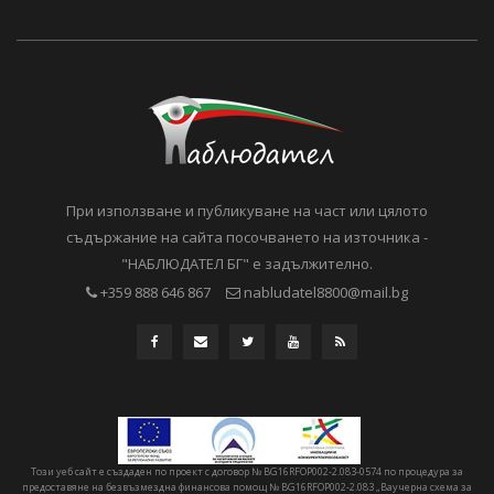
При използване и публикуване на част или цялото
съдържание на сайта посочването на източника -
"НАБЛЮДАТЕЛ БГ" е задължително.
+359 888 646 867
nabludatel8800@mail.bg
Този уеб сайт е създаден по проект с договор № BG16RFOP002-2.083-0574 по процедура за
предоставяне на безвъзмездна финансова помощ № BG16RFOP002-2.083 „Ваучерна схема за