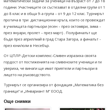
математически задачи за ученици на възраст от 7 до 18
години. Участниците се състезават в отделни групи от 1
до 8 клас и в обща 9-а група – от 9 до 12 клас. Турнирът
протича в три дистанционни кръга, които се провеждат
в училищата-партньори (есен – през октомври, зима –
през януари, пролет – през март) . Полуфиналът ще
бъде през април/май в град Стара Загора, а финалът -
през юни/юли в Несебър.
От ЦПЛР-Детски комплекс-Сливен изразиха своята
гордост от постиженията на сливенските ученици и ги
увериха, че винаги ще имат приятели и партньори в
лицето на ръководството.
Турнирът се организира от фондация „Математика без
граници“ и „Инвариант М“ ЕООД.
Още снимки