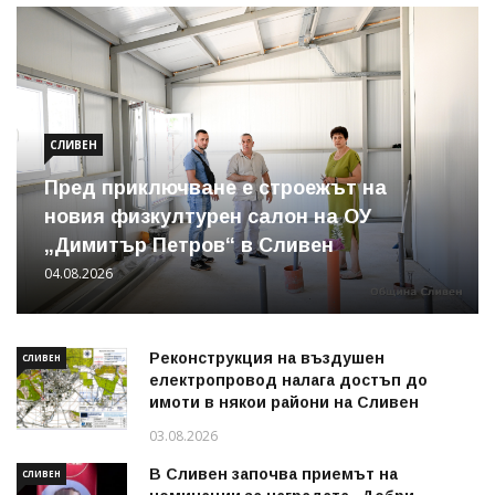
СЛИВЕН
Пред приключване е строежът на
новия физкултурен салон на ОУ
„Димитър Петров“ в Сливен
04.08.2026
Реконструкция на въздушен
СЛИВЕН
електропровод налага достъп до
имоти в някои райони на Сливен
03.08.2026
В Сливен започва приемът на
СЛИВЕН