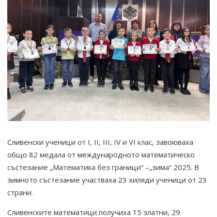
Сливенски ученици от I, II, III, IV и VI клас, завоюваха
общо 82 медала от международното математическо
състезание „Математика без граници“ –„зима“ 2025. В
зимното състезание участваха 23 хиляди ученици от 23
страни.
Сливенските математици получиха 15 златни, 29