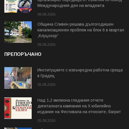
Международния ден на младежта
06.08.2026
Община Сливен решава дългогодишен
канализационен проблем на блок 6 в квартал
„Клуцохор“
06.08.2026
ПРЕПОРЪЧАНО
Институциите с извънредна работна среща
в Градец
05.08.2026
Над 1,2 милиона гледания отчете
дигиталната кампания на Х юбилейно
издание на Фестивала на етносите, багрите
и Котленския килим
05.08.2026