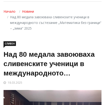
Начало
Новини
Над 80 медала завоюваха сливенските ученици в
международното състезание „Математика без граници“
– „зима“ 2025
СЛИВЕН
Над 80 медала завоюваха
сливенските ученици в
международното
състезание „Математика
18.03.2025
без граници“ – „зима“ 2025