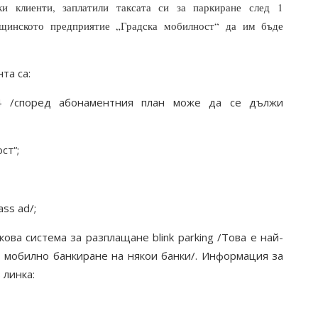
ки клиенти, заплатили таксата си за паркиране след
1
щинското предприятие „Градска мобилност“
да им бъде
та са:
 /според абонаментния план може да се дължи
ст“;
ss ad/;
ва система за разплащане blink parking
/Това е най-
 мобилно банкиране на няко
и
банки/.
Информация за
 линка: