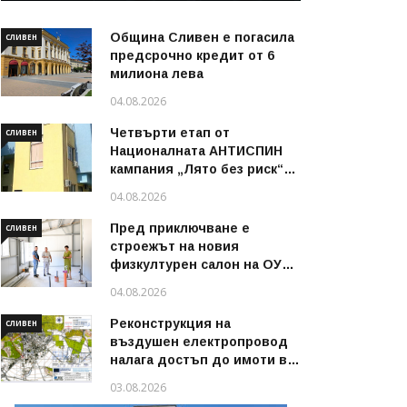
Община Сливен е погасила
СЛИВЕН
предсрочно кредит от 6
милиона лева
04.08.2026
Четвърти етап от
СЛИВЕН
Националната АНТИСПИН
кампания „Лято без риск“
стартира в област Сливен
04.08.2026
през август 2026 г.
Пред приключване е
СЛИВЕН
строежът на новия
физкултурен салон на ОУ
„Димитър Петров“ в
04.08.2026
Сливен
Реконструкция на
СЛИВЕН
въздушен електропровод
налага достъп до имоти в
някои райони на Сливен
03.08.2026