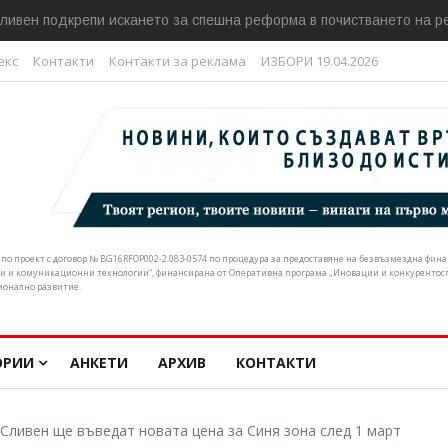
ливен подкрепи искането за спешна реформа в почистването на р
екс
Контакти
Контакти за реклама
ИЗБОРИ 19.04.2026
н по проект с договор № BG16RFOP002-2.083-0574 по процедура за предоставяне на безвъзмездна фи
и и комуникационни технологии“, финансирана от Оперативна програма „Иновации и конкурентоспо
ионално развитие.
ОРИИ
АНКЕТИ
АРХИВ
КОНТАКТИ
Сливен ще въведат новата цена за Синя зона след 1 март