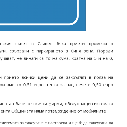
нски
я
съвет
в Сливен
бяха приети промени в
уги, свързани с паркирането в Синя зона. Поради
чават, не винаги са точна сума, кратна на 5 и на 0,
 прието всички цени да се закръглят в полза на
ри
вместо 0,51 евро цента за час, вече е 0,50 евро
мяната
обаче
не всички фирми, обслужващи системата
мента
Общината
няма потвърждение от мобилните
истемата за таксуване е настроена и ще бъде таксувана на