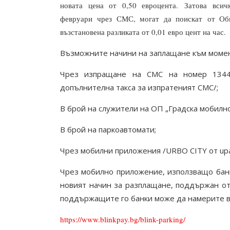
новата цена от 0,50 евроцента.
Затова
всич
февруари
чрез СМС, могат да поискат
от Об
възстановена разликата от 0,01 евро цент на час.
В
ъзможните начини на заплащане към момен
Чрез изпращане на СМС на номер 1344
допълнителна такса за изпратеният СМС/;
В брой на служители на ОП „Градска мобилно
В брой на паркоавтомати;
Чрез мобилни приложения /URBO CITY от upa
Чрез мобилно приложение, използващо банко
новият
начин за разплащане, поддържан от
поддържащите го банки може да намерите в
https://www.blinkpay.bg/blink-parking/