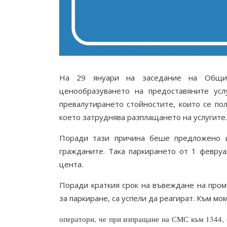
На 29
януари
на заседание на
О
бщи
ценообразуването на предоставяните усл
превалутирането стойностите, които се полу
което затруднява разплащането на услугите.
Поради тази причина беше предложено и
гражданите. Така паркирането от
1 февруа
цента.
Поради краткия срок на въвеждане на про
за паркиране, са
успели
да реагират. Към мо
оператори, че при изпращане на СМС към 1344, с