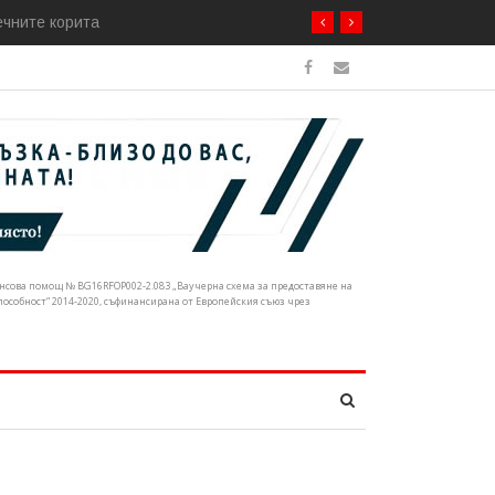
ечните корита
нансова помощ № BG16RFOP002-2.083 „Ваучерна схема за предоставяне на
собност“ 2014-2020, съфинансирана от Европейския съюз чрез