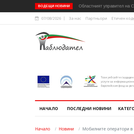
Областният управител на С
ВОДЕЩИ НОВИНИ
07/08/2026
За нас
Партньори
Етичен код
Този уеб сайт е създаде
услуги за информационн
Европейския фонд за рег
НАЧАЛО
ПОСЛЕДНИ НОВИНИ
КАТЕГ
Начало
Новини
Мобилните оператори в 