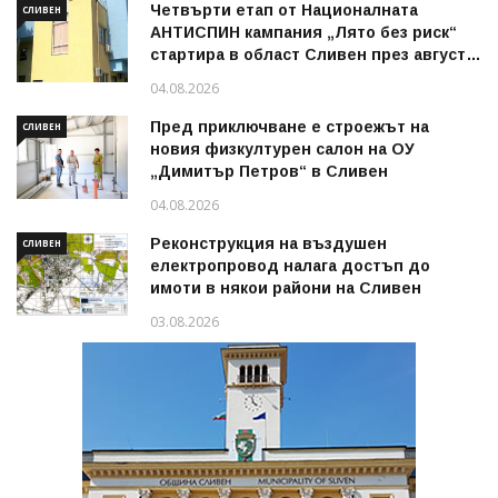
Четвърти етап от Националната
СЛИВЕН
АНТИСПИН кампания „Лято без риск“
стартира в област Сливен през август
2026 г.
04.08.2026
Пред приключване е строежът на
СЛИВЕН
новия физкултурен салон на ОУ
„Димитър Петров“ в Сливен
04.08.2026
Реконструкция на въздушен
СЛИВЕН
електропровод налага достъп до
имоти в някои райони на Сливен
03.08.2026