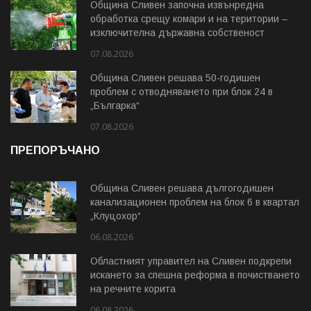
Община Сливен започна извънредна
обработка срещу комари и на територии –
изключителна държавна собственост
07.08.2026
Община Сливен решава 50-годишен
проблем с отводняването при блок 24 в
„Българка“
07.08.2026
ПРЕПОРЪЧАНО
Община Сливен решава дългогодишен
канализационен проблем на блок 6 в квартал
„Клуцохор“
06.08.2026
Областният управител на Сливен подкрепи
искането за спешна реформа в почистването
на речните корита
06.08.2026