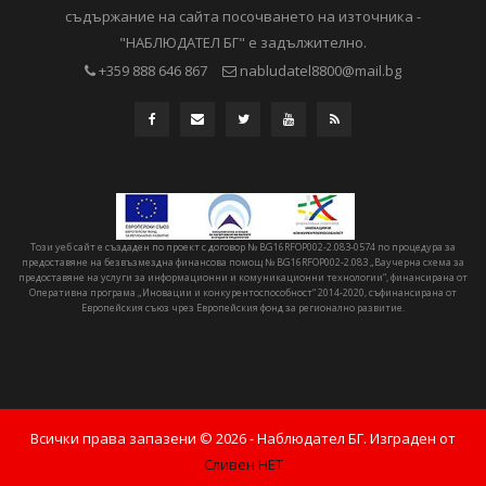
съдържание на сайта посочването на източника -
"НАБЛЮДАТЕЛ БГ" е задължително.
+359 888 646 867
nabludatel8800@mail.bg
Този уеб сайт е създаден по проект с договор № BG16RFOP002-2.083-0574 по процедура за
предоставяне на безвъзмездна финансова помощ № BG16RFOP002-2.083 „Ваучерна схема за
предоставяне на услуги за информационни и комуникационни технологии“, финансирана от
Оперативна програма „Иновации и конкурентоспособност“ 2014-2020, съфинансирана от
Европейския съюз чрез Европейския фонд за регионално развитие.
Всички права запазени ©
2026
- Наблюдател БГ. Изграден от
Сливен НЕТ