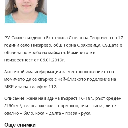
РУ-Сливен издирва Екатерина Стоянова Георгиева на 17
години село Писарево, общ Горна Оряховица. Същата е
обявена по молба на майката. Момичето е в
неизвестност от 06.01.2019г.
Ако някой има информация за местоположението на
момичето да се свърже с най-близкото поделение на
МВР или на телефон 112.
Описание: жена на видима възраст 16-18г., ръст среден
/160см./, телосложение – нормално, очи – сини , лице –
овално – бяло, коса – дълга – права - руса.
Още снимки