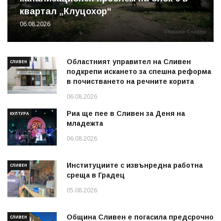
квартал „Клуцохор“
06.08.2026
Областният управител на Сливен
СЛИВЕН
подкрепи искането за спешна реформа
в почистването на речните корита
06.08.2026
Риа ще пее в Сливен за Деня на
КУЛТУРА
младежта
06.08.2026
Институциите с извънредна работна
СЛИВЕН
среща в Градец
05.08.2026
Община Сливен е погасила предсрочно
СЛИВЕН