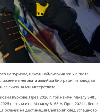
то на туризма, изкачи най-високия връх в света
стижение в неговата алпийска биография и повод за
 и за екипа на Министерството.
иозни върхове. През 2026 г. той изкачи Макалу 8485
 2025 г. стъпи и на Манаслу 8163 м. През 2024 г. беше
 „Посланик на дестинация България“ след успешното