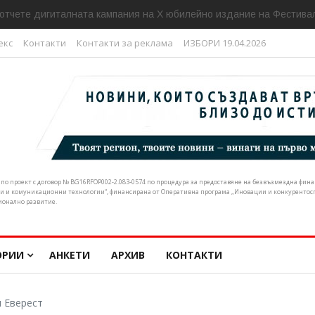
отчете дигиталната кампания на Х юбилейно издание на Фестивал
екс
Контакти
Контакти за реклама
ИЗБОРИ 19.04.2026
н по проект с договор № BG16RFOP002-2.083-0574 по процедура за предоставяне на безвъзмездна фи
и и комуникационни технологии“, финансирана от Оперативна програма „Иновации и конкурентоспо
ионално развитие.
ОРИИ
АНКЕТИ
АРХИВ
КОНТАКТИ
и Еверест