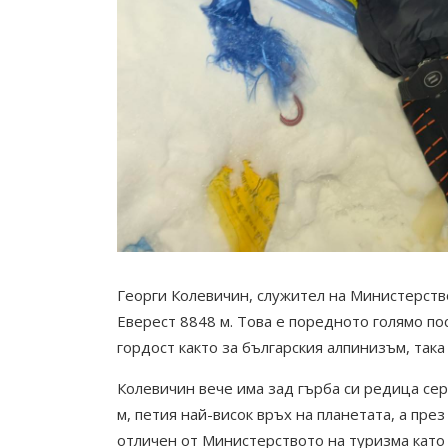
Георги Колевичин, служител на Министерство
Еверест 8848 м. Това е поредното голямо по
гордост както за българския алпинизъм, така
Колевичин вече има зад гърба си редица сер
м, петия най-висок връх на планетата, а през
отличен от Министерството на туризма като