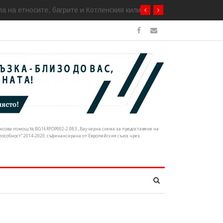
а на етносите, багрите и Котленския килим
нансова помощ № BG16RFOP002-2.083 „Ваучерна схема за предоставяне на
собност“ 2014-2020, съфинансирана от Европейския съюз чрез