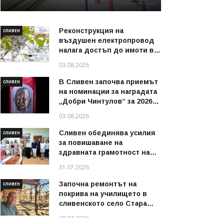
Реконструкция на
СЛИВЕН
въздушен електропровод
налага достъп до имоти в
някои райони на Сливен
03.08.2026
В Сливен започва приемът
СЛИВЕН
на номинации за наградата
„Добри Чинтулов“ за 2026
година
03.08.2026
Сливен обединява усилия
СЛИВЕН
за повишаване на
здравната грамотност на
децата и техните
31.07.2026
семейства
Започна ремонтът на
СЛИВЕН
покрива на училището в
сливенското село Стара
река