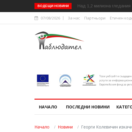
Над 1,2 милиона гледания 
ВОДЕЩИ НОВИНИ
07/08/2026
За нас
Партньори
Етичен код
Този уеб сайт е създаде
услуги за информационн
Европейския фонд за рег
НАЧАЛО
ПОСЛЕДНИ НОВИНИ
КАТЕГ
Начало
Новини
Георги Колевичин изкач