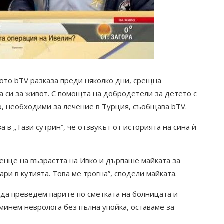
ото bTV разказа преди няколко дни, срещна
а си за живот. С помощта на добродетели за детето с
, необходими за лечение в Турция, съобщава bTV.
 в „Тази сутрин”, че отзвукът от историята на сина ѝ
тенце на възрастта на Ивко и дърпаше майката за
ари в кутията. Това ме трогна”, сподели майката.
 да преведем парите по сметката на болницата и
 минем невролога без пълна упойка, оставаме за