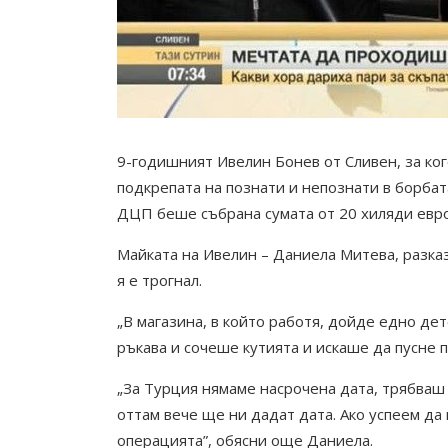
9-годишният Ивелин Бонев от Сливен, за ког
подкрепата на познати и непознати в борбат
ДЦП беше събрана сумата от 20 хиляди евро
Майката на Ивелин – Даниела Митева, разказа
я е трогнал.
„В магазина, в който работя, дойде едно де
ръкава и сочеше кутията и искаше да пусне п
„За Турция нямаме насрочена дата, трябваш
оттам вече ще ни дадат дата. Ако успеем да
операцията”, обясни още Даниела.