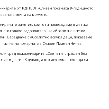
арникарите от РДПБЗН-Сливен поканиха 9-годишното
аветната мечта на момчето.
анираните занятия, които ги провеждаме в детски
много голямо задоволство. На абсолютно всички
ачи. Беседваме с абсолютно всички деца, показваме
ът-смяна на пожарната в Сливен Пламен Чичев.
тели сред пожарникарите: „Светът е страшен без
 кого да си общуваш, а пък ако няма с кого да си