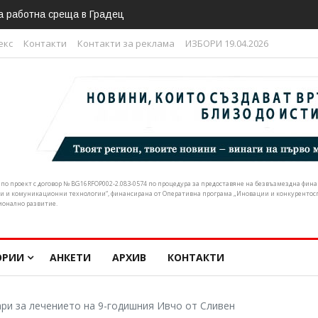
отчете дигиталната кампания на Х юбилейно издание на Фестивал
екс
Контакти
Контакти за реклама
ИЗБОРИ 19.04.2026
н по проект с договор № BG16RFOP002-2.083-0574 по процедура за предоставяне на безвъзмездна фи
и и комуникационни технологии“, финансирана от Оперативна програма „Иновации и конкурентоспо
ионално развитие.
ОРИИ
АНКЕТИ
АРХИВ
КОНТАКТИ
ри за лечението на 9-годишния Ивчо от Сливен