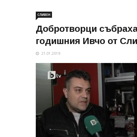
СЛИВЕН
Добротворци събраха 
годишния Ивчо от Сл
21.01.2019