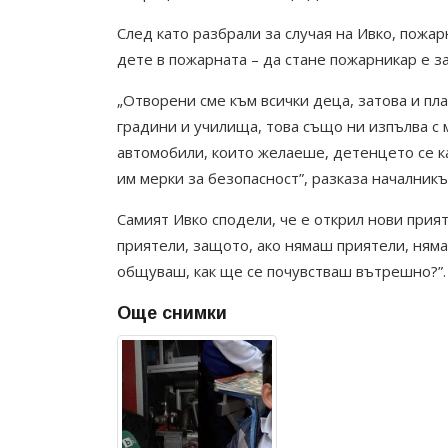
След като разбрали за случая на Ивко, пож
дете в пожарната – да стане пожарникар е з
„Отворени сме към всички деца, затова и пл
градини и училища, това също ни изпълва с 
автомобили, които желаеше, детенцето се к
им мерки за безопасност”, разказа началник
Самият Ивко сподели, че е открил нови прия
приятели, защото, ако нямаш приятели, няма с
общуваш, как ще се почувстваш вътрешно?”.
Още снимки