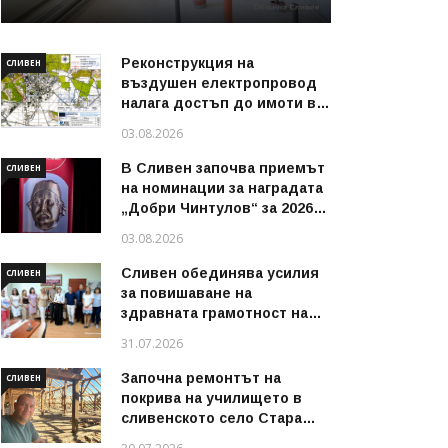
Реконструкция на
СЛИВЕН
въздушен електропровод
налага достъп до имоти в
някои райони на Сливен
03.08.2026
В Сливен започва приемът
СЛИВЕН
на номинации за наградата
„Добри Чинтулов“ за 2026
година
03.08.2026
Сливен обединява усилия
СЛИВЕН
за повишаване на
здравната грамотност на
децата и техните
31.07.2026
семейства
Започна ремонтът на
СЛИВЕН
покрива на училището в
сливенското село Стара
река