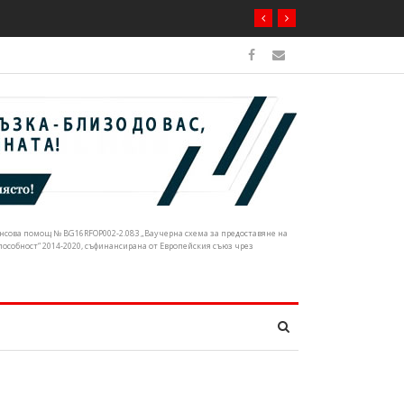
а на етносите, багрите и Котленския килим
нансова помощ № BG16RFOP002-2.083 „Ваучерна схема за предоставяне на
собност“ 2014-2020, съфинансирана от Европейския съюз чрез