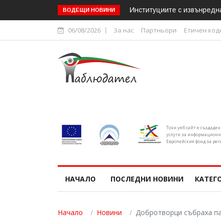
Над 1,2 милиона гледания 
ВОДЕЩИ НОВИНИ
06/08/2026
За нас
Партньори
Етичен код
Този уеб сайт е създаде
услуги за информационн
Европейския фонд за рег
НАЧАЛО
ПОСЛЕДНИ НОВИНИ
КАТЕГ
Начало
Новини
Добротворци събраха па