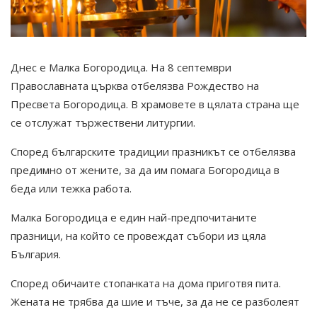
Днес е Малка Богородица. На 8 септември
Православната църква отбелязва Рождество на
Пресвета Богородица. В храмовете в цялата страна ще
се отслужат тържествени литургии.
Според българските традиции празникът се отбелязва
предимно от жените, за да им помага Богородица в
беда или тежка работа.
Малка Богородица е един най-предпочитаните
празници, на който се провеждат събори из цяла
България.
Според обичаите стопанката на дома приготвя пита.
Жената не трябва да шие и тъче, за да не се разболеят