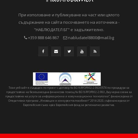
При използване и публикуване на част или цялото
съдържание на сайта посочването на източника -
"НАБЛЮДАТЕЛ БГ" е задължително.
+359 888 646 867
nabludatel8800@mail.bg
Този уеб сайт е създаден по проект с договор № BG16RFOP002-2.083-0574 по процедура за
предоставяне на безвъзмездна финансова помощ № BG16RFOP002-2.083 „Ваучерна схема за
предоставяне на услуги за информационни и комуникационни технологии“, финансирана от
Оперативна програма „Иновации и конкурентоспособност“ 2014-2020, съфинансирана от
Европейския съюз чрез Европейския фонд за регионално развитие.