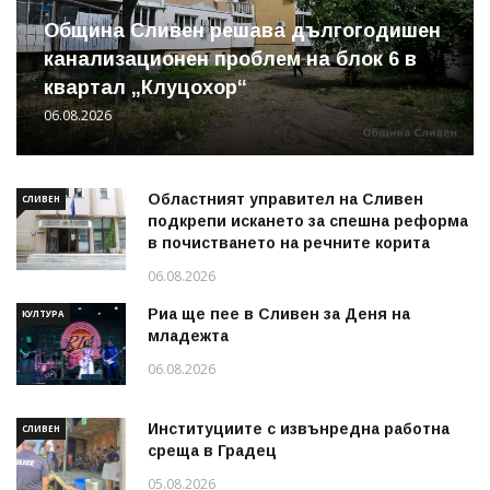
Община Сливен решава дългогодишен
канализационен проблем на блок 6 в
квартал „Клуцохор“
06.08.2026
Областният управител на Сливен
СЛИВЕН
подкрепи искането за спешна реформа
в почистването на речните корита
06.08.2026
Риа ще пее в Сливен за Деня на
КУЛТУРА
младежта
06.08.2026
Институциите с извънредна работна
СЛИВЕН
среща в Градец
05.08.2026