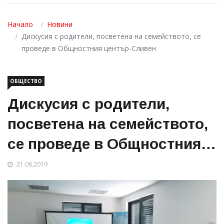
Начало
Новини
Дискусия с родители, посветена на семейството, се
проведе в Общностния център-Сливен
ОБЩЕСТВО
Дискусия с родители,
посветена на семейството,
се проведе в Общностния
център-Сливен
21.06.2019