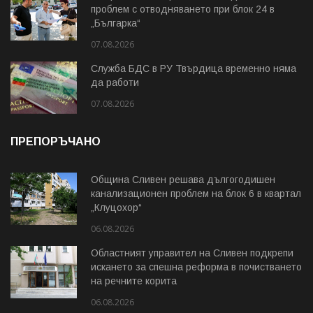
проблем с отводняването при блок 24 в
„Българка“
07.08.2026
Служба БДС в РУ Твърдица временно няма
да работи
07.08.2026
ПРЕПОРЪЧАНО
Община Сливен решава дългогодишен
канализационен проблем на блок 6 в квартал
„Клуцохор“
06.08.2026
Областният управител на Сливен подкрепи
искането за спешна реформа в почистването
на речните корита
06.08.2026