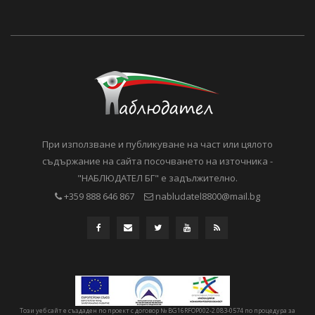
При използване и публикуване на част или цялото
съдържание на сайта посочването на източника -
"НАБЛЮДАТЕЛ БГ" е задължително.
+359 888 646 867
nabludatel8800@mail.bg
Този уеб сайт е създаден по проект с договор № BG16RFOP002-2.083-0574 по процедура за