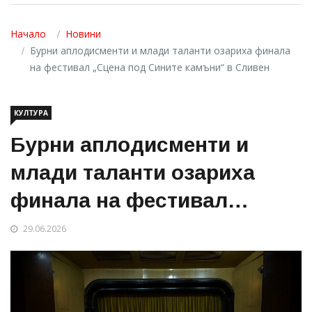
Начало
Новини
Бурни аплодисменти и млади таланти озариха финала
на фестивал „Сцена под Сините камъни“ в Сливен
КУЛТУРА
Бурни аплодисменти и
млади таланти озариха
финала на фестивал
„Сцена под Сините
29.06.2026
камъни“ в Сливен