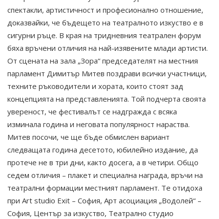
спектакли, артистичност и професионално отношение,
доказвайки, че бъдещето на театралното изкуство е в
сигурни ръце. В края на тридневния театрален форум
бяха връчени отличия на най-изявените млади артисти.
От сцената на зала „Зора“ председателят на местния
парламент Димитър Митев поздрави всички участници,
техните ръководители и хората, които стоят зад
концепцията на представленията. Той подчерта своята
увереност, че фестивалът се надгражда с всяка
изминала година и неговата популярност нараства.
Митев посочи, че ще бъде обмислен вариант
следващата година десетото, юбилейно издание, да
протече не в три дни, както досега, а в четири. Общо
седем отличия – плакет и специална награда, връчи на
театрални формации местният парламент. Те отидоха
при Аrt studio Exit – София, Арт асоциация „Водолей“ –
София, Център за изкуство, Театрално студио