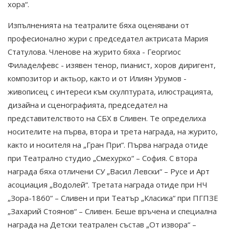
хора“.
Изпълненията на театралите бяха оценявани от
професионално жури с председател актрисата Мария
Статулова. Членове на журито бяха - Георгиос
Филаделфевс - изявен тенор, пианист, хоров диригент,
композитор и актьор, както и от Илиян Урумов -
живописец с интереси към скулптурата, илюстрацията,
дизайна и сценографията, председател на
представителството на СБХ в Сливен. Те определиха
носителите на първа, втора и трета награда, на журито,
както и носителя на „Гран При“. Първа награда отиде
при Театрално студио „Смехурко“ – София. С втора
награда бяха отличени СУ „Васил Левски“ – Русе и Арт
асоциация „Водолей“. Третата награда отиде при НЧ
„Зора-1860“ – Сливен и при Театър „Класика“ при ПГПЗЕ
„Захарий Стоянов“ – Сливен. Беше връчена и специална
награда на Детски театрален състав „От извора“ –