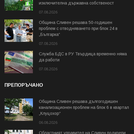
изключителна държавна собственост
07.08.2026
Община Сливен решава 50-годишен
проблем с отводняването при блок 24 в
„Българка“
07.08.2026
Служба БДС в РУ Твърдица временно няма
да работи
07.08.2026
ПРЕПОРЪЧАНО
Община Сливен решава дългогодишен
канализационен проблем на блок 6 в квартал
„Клуцохор“
06.08.2026
Областният управител на Сливен подкрепи