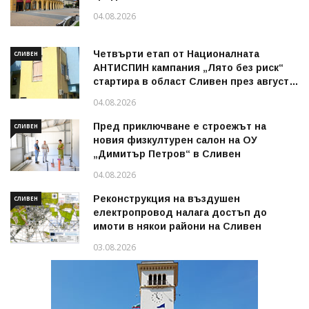
04.08.2026
Четвърти етап от Националната
СЛИВЕН
АНТИСПИН кампания „Лято без риск“
стартира в област Сливен през август
2026 г.
04.08.2026
Пред приключване е строежът на
СЛИВЕН
новия физкултурен салон на ОУ
„Димитър Петров“ в Сливен
04.08.2026
Реконструкция на въздушен
СЛИВЕН
електропровод налага достъп до
имоти в някои райони на Сливен
03.08.2026