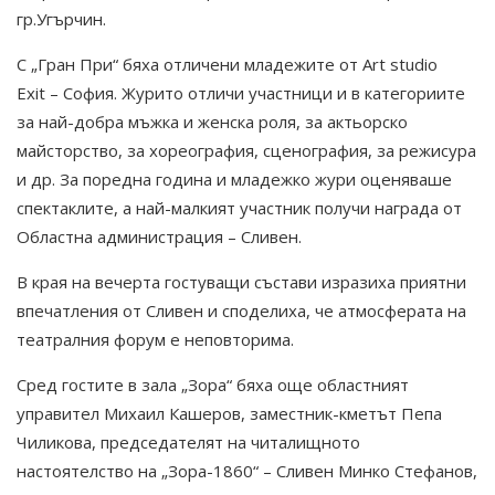
гр.Угърчин.
С „Гран При“ бяха отличени младежите от Аrt studio
Exit – София. Журито отличи участници и в категориите
за най-добра мъжка и женска роля, за актьорско
майсторство, за хореография, сценография, за режисура
и др. За поредна година и младежко жури оценяваше
спектаклите, а най-малкият участник получи награда от
Областна администрация – Сливен.
В края на вечерта гостуващи състави изразиха приятни
впечатления от Сливен и споделиха, че атмосферата на
театралния форум е неповторима.
Сред гостите в зала „Зора“ бяха още областният
управител Михаил Кашеров, заместник-кметът Пепа
Чиликова, председателят на читалищното
настоятелство на „Зора-1860“ – Сливен Минко Стефанов,