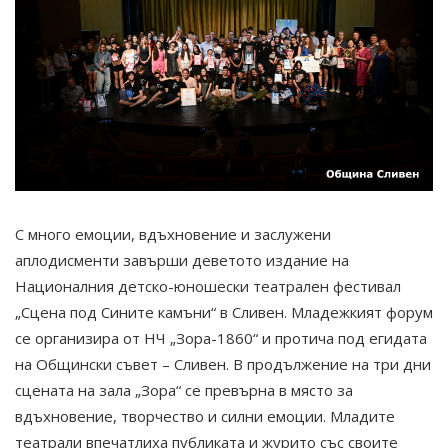
С много емоции, вдъхновение и заслужени
аплодисменти завърши деветото издание на
Националния детско-юношески театрален фестивал
„Сцена под Сините камъни“ в Сливен. Младежкият форум
се организира от НЧ „Зора-1860“ и протича под егидата
на Общински съвет – Сливен. В продължение на три дни
сцената на зала „Зора“ се превърна в място за
вдъхновение, творчество и силни емоции. Младите
театрали впечатлиха публиката и журито със своите