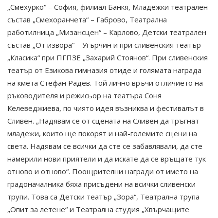
„Смехурко“ – София, филиал Банкя, Младежки театрален
състав „Смехоранчета“ – Габрово, Театрална
работилница „Мизансцен“ – Карлово, Детски театрален
състав „От извора“ – Угърчин и при сливенския театър
„Класика“ при ПГПЗЕ „Захарий Стоянов“. При сливенския
театър от Езикова гимназия отиде и голямата награда
на кмета Стефан Радев. Той лично връчи отличието на
ръководителя и режисьор на театъра Соня
Келеведжиева, по чиято идея възниква и фестивалът в
Сливен. „Надявам се от сцената на Сливен да тръгнат
младежи, които ще покорят и най-големите сцени на
света. Надявам се всички да сте се забавлявали, да сте
намерили нови приятели и да искате да се връщате тук
отново и отново“. Поощрителни награди от името на
градоначалника бяха присъдени на всички сливенски
трупи. Това са Детски театър „Зора“, Театрална трупа
„Опит за летене“ и Театрална студия „Хвърчащите