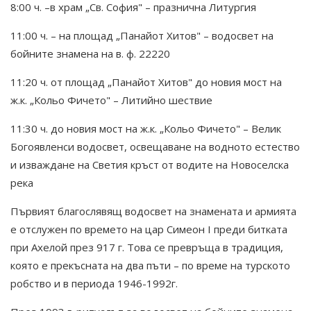
8:00 ч. –в храм „Св. София" – празнична Литургия
11:00 ч. – на площад „Панайот Хитов" – водосвет на
бойните знамена на в. ф. 22220
11:20 ч. от площад „Панайот Хитов" до новия мост на
ж.к. „Кольо Фичето" – Литийно шествие
11:30 ч. до новия мост на ж.к. „Кольо Фичето" – Велик
Богоявленси водосвет, освещаване на водното естество
и изваждане на Светия кръст от водите на Новоселска
река
Първият благослявящ водосвет на знамената и армията
е отслужен по времето на цар Симеон І преди битката
при Ахелой през 917 г. Това се превръща в традиция,
която е прекъсната на два пъти – по време на турското
робство и в периода 1946-1992г.