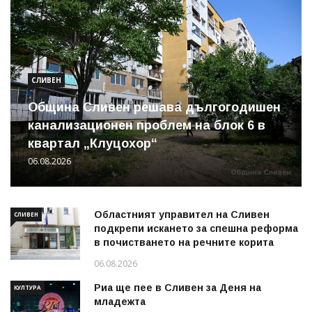
СЛИВЕН
Община Сливен решава дългогодишен
канализационен проблем на блок 6 в
квартал „Клуцохор“
06.08.2026
Областният управител на Сливен
СЛИВЕН
подкрепи искането за спешна реформа
в почистването на речните корита
06.08.2026
Риа ще пее в Сливен за Деня на
КУЛТУРА
младежта