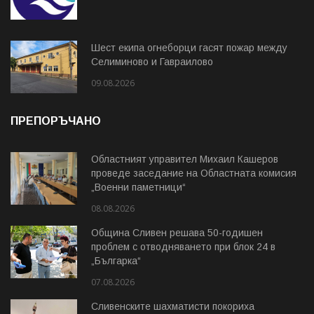
Шест екипа огнеборци гасят пожар между
Селиминово и Гавраилово
09.08.2026
ПРЕПОРЪЧАНО
Областният управител Михаил Кашеров
проведе заседание на Областната комисия
„Военни паметници“
08.08.2026
Община Сливен решава 50-годишен
проблем с отводняването при блок 24 в
„Българка“
07.08.2026
Сливенските шахматисти покориха