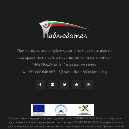
При използване и публикуване на част или цялото
съдържание на сайта посочването на източника -
"НАБЛЮДАТЕЛ БГ" е задължително.
+359 888 646 867
nabludatel8800@mail.bg
Този уеб сайт е създаден по проект с договор № BG16RFOP002-2.083-0574 по процедура за
предоставяне на безвъзмездна финансова помощ № BG16RFOP002-2.083 „Ваучерна схема за
предоставяне на услуги за информационни и комуникационни технологии“, финансирана от