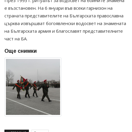
През 1993 г. ритуалът за водосвет на бойните знамена
е възстановен. На 6 януари във всеки гарнизон на
страната представителите на Българската православна
църква извършват богоявленски водосвет на знамената
на Българската армия и благославят представителните
част на БА.
Още снимки