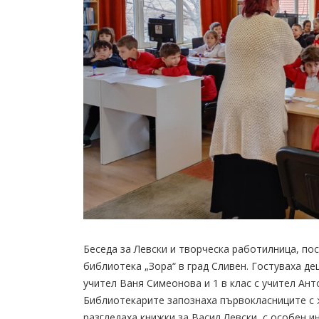
Беседа за Левски и творческа работилница, пос
библиотека „Зора“ в град Сливен. Гостуваха дец
учител Ваня Симеонова и 1 в клас с учител Ант
Библиотекарите запознаха първокласниците с 
разгледаха книжки за Васил Левски, с особен и