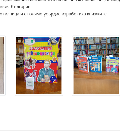
ликия българин.
ботилница и с голямо усърдие изработиха книжките