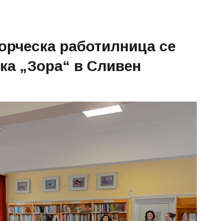
ворческа работилница се
ка „Зора“ в Сливен