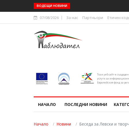
Областният управител на С
ВОДЕЩИ НОВИНИ
07/08/2026
За нас
Партньори
Етичен код
Този уеб сайт е създаде
услуги за информационн
Европейския фонд за рег
НАЧАЛО
ПОСЛЕДНИ НОВИНИ
КАТЕГ
Начало
Новини
Беседа за Левски и твор