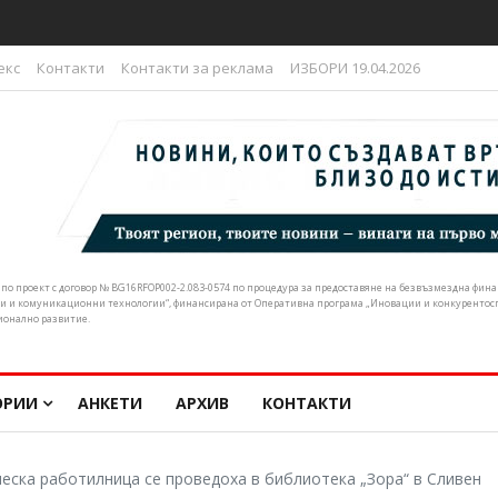
ливен подкрепи искането за спешна реформа в почистването на р
екс
Контакти
Контакти за реклама
ИЗБОРИ 19.04.2026
н по проект с договор № BG16RFOP002-2.083-0574 по процедура за предоставяне на безвъзмездна фи
и и комуникационни технологии“, финансирана от Оперативна програма „Иновации и конкурентоспо
ионално развитие.
ОРИИ
АНКЕТИ
АРХИВ
КОНТАКТИ
ческа работилница се проведоха в библиотека „Зора“ в Сливен