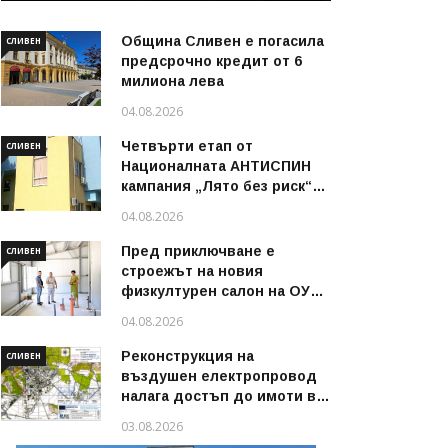
Община Сливен е погасила
СЛИВЕН
предсрочно кредит от 6
милиона лева
04.08.2026
Четвърти етап от
СЛИВЕН
Националната АНТИСПИН
кампания „Лято без риск“
стартира в област Сливен
04.08.2026
през август 2026 г.
Пред приключване е
СЛИВЕН
строежът на новия
физкултурен салон на ОУ
„Димитър Петров“ в
04.08.2026
Сливен
Реконструкция на
СЛИВЕН
въздушен електропровод
налага достъп до имоти в
някои райони на Сливен
03.08.2026