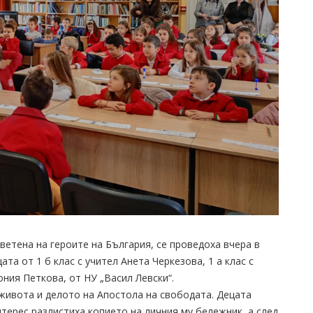
ветена на героите на България, се проведоха вчера в
ата от 1 б клас с учител Анета Черкезова, 1 а клас с
ония Петкова, от НУ „Васил Левски“.
живота и делото на Апостола на свободата. Децата
нтерес разлистиха копието на личния му бележник, а след