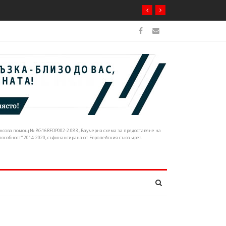
ечните корита
нансова помощ № BG16RFOP002-2.083 „Ваучерна схема за предоставяне на
собност“ 2014-2020, съфинансирана от Европейския съюз чрез