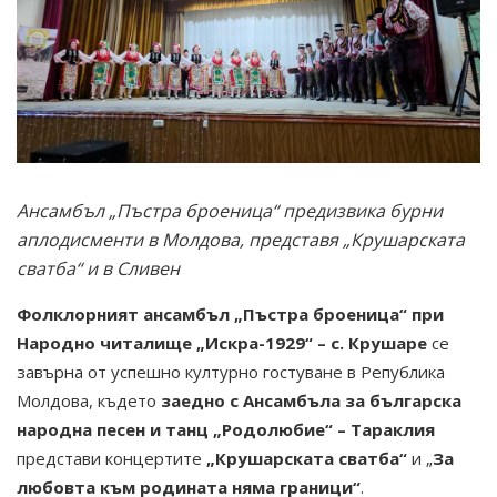
Ансамбъл „Пъстра броеница“ предизвика бурни
аплодисменти в Молдова, представя „Крушарската
сватба“ и в Сливен
Фолклорният ансамбъл „Пъстра броеница“ при
Народно читалище „Искра-1929“ – с. Крушаре
се
завърна от успешно културно гостуване в Република
Молдова, където
заедно с Ансамбъла за българска
народна песен и танц „Родолюбие“ – Тараклия
представи концертите
„Крушарската сватба“
и „
За
любовта към родината няма граници“
.