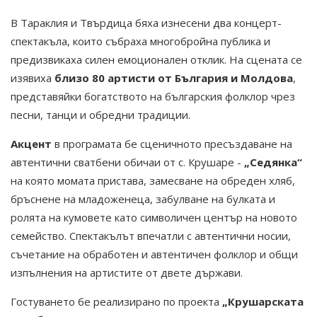
В Тараклия и Твърдица бяха изнесени два концерт-
спектакъла, които събраха многобройна публика и
предизвикаха силен емоционален отклик. На сцената се
изявиха
близо 80 артисти от България и Молдова
,
представяйки богатството на българския фолклор чрез
песни, танци и обредни традиции.
Акцент
в програмата бе сценичното пресъздаване на
автентични сватбени обичаи от с. Крушаре -
„Седянка“
на която момата пристава, замесване на обреден хляб,
бръснене на младоженеца, забулване на булката и
ролята на кумовете като символичен център на новото
семейство. Спектакълът впечатли с автентични носии,
съчетание на обработен и автентичен фолклор и общи
изпълнения на артистите от двете държави.
Гостуването бе реализирано по проекта
„Крушарската