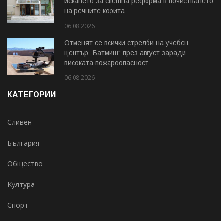
искането за спешна реформа в почистването
на речните корита
06.08.2026
Отменят се всички стрелби на учебен
център „Батмиш“ през август заради
високата пожароопасност
06.08.2026
КАТЕГОРИИ
Сливен
България
Общество
Култура
Спорт