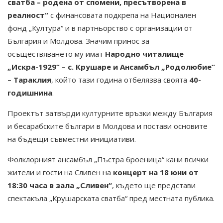
сватба – родена от спомени, пресътворена в
реалност“
с финансовата подкрепа на Национален
фонд „Култура“ и в партньорство с организации от
България и Молдова. Значим принос за
осъществяването му имат
Народно читалище
„Искра-1929“ – с. Крушаре и Ансамбъл „Родолюбие“
– Тараклия
, който тази година отбелязва своята
40-
годишнина
.
Проектът затвърди културните връзки между България
и бесарабските българи в Молдова и постави основите
на бъдещи съвместни инициативи.
Фолклорният ансамбъл „Пъстра броеница“ кани всички
жители и гости на Сливен на
концерт на 18 юни от
18:30 часа в зала „Сливен“
, където ще представи
спектакъла „Крушарската сватба“ пред местната публика.