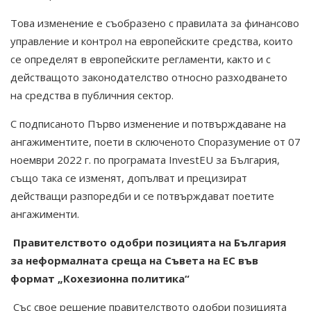
Това изменение е съобразено с правилата за финансово
управление и контрол на европейските средства, които
се определят в европейските регламенти, както и с
действащото законодателство относно разходването
на средства в публичния сектор.
С подписаното Първо изменение и потвърждаване на
ангажиментите, поети в сключеното Споразумение от 07
ноември 2022 г. по програмата InvestEU за България,
също така се изменят, допълват и прецизират
действащи разпоредби и се потвърждават поетите
ангажименти.
Правителството одобри позицията на България
за неформалната среща на Съвета на ЕС във
формат „Кохезионна политика“
Със свое решение правителството одобри позицията