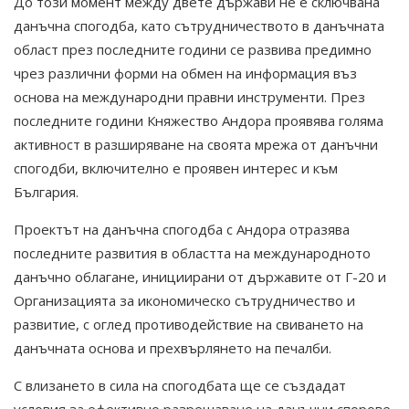
До този момент между двете държави не е сключвана
данъчна спогодба, като сътрудничеството в данъчната
област през последните години се развива предимно
чрез различни форми на обмен на информация въз
основа на международни правни инструменти. През
последните години Княжество Андора проявява голяма
активност в разширяване на своята мрежа от данъчни
спогодби, включително е проявен интерес и към
България.
Проектът на данъчна спогодба с Андора отразява
последните развития в областта на международното
данъчно облагане, инициирани от държавите от Г-20 и
Организацията за икономическо сътрудничество и
развитие, с оглед противодействие на свиването на
данъчната основа и прехвърлянето на печалби.
С влизането в сила на спогодбата ще се създадат