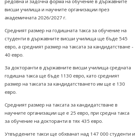
редовна и задочна форма на обучение в държавните
висши училища и научните организации през
академичната 2026/2027 г.
Средният размер на годишната такса за обучение на
студенти в държавните висши училища ще бъде 545
евро, а средният размер на таксата за кандидатстване -
40 евро.
За докторанти в държавните висши училища средната
годишна такса ще бъде 1130 евро, като средният
размер на таксата за кандидатстването им ще е 130
евро.
Средният размер на таксата за кандидатстване в
научните организации ще е 25 евро, при средна такса
за обучение на докторанти в тях 435 евро.
Утвърдените такси ще обхванат над 147 000 студенти и