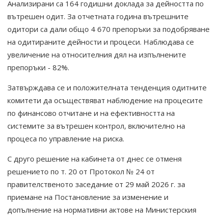
Анализирани са 164 годишни доклада за дейността по
вътрешен одит. За отчетната година вътрешните
одитори са дали общо 4 670 препоръки за подобряване
на одитираните дейности и процеси. Наблюдава се
увеличение на относителния дял на изпълнените
препоръки - 82%.
Затвърждава се и положителната тенденция одитните
комитети да осъществяват наблюдение на процесите
по финансово отчитане и на ефективността на
системите за вътрешен контрол, включително на
процеса по управление на риска.
С друго решение на кабинета от днес се отменя
решението по т. 20 от Протокол № 24 от
правителственото заседание от 29 май 2026 г. за
приемане на Постановление за изменение и
допълнение на нормативни актове на Министерския