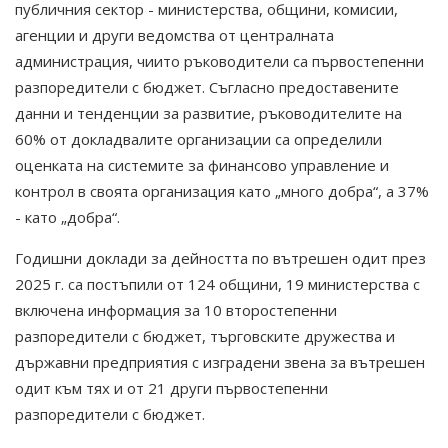
публичния сектор - министерства, общини, комисии,
агенции и други ведомства от централната
администрация, чиито ръководители са първостепенни
разпоредители с бюджет. Съгласно предоставените
данни и тенденции за развитие, ръководителите на
60% от докладвалите организации са определили
оценката на системите за финансово управление и
контрол в своята организация като „много добра“, а 37%
- като „добра“.
Годишни доклади за дейността по вътрешен одит през
2025 г. са постъпили от 124 общини, 19 министерства с
включена информация за 10 второстепенни
разпоредители с бюджет, търговските дружества и
държавни предприятия с изградени звена за вътрешен
одит към тях и от 21 други първостепенни
разпоредители с бюджет.