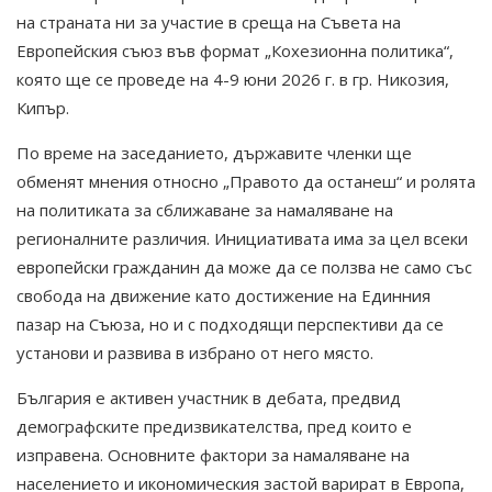
на страната ни за участие в среща на Съвета на
Европейския съюз във формат „Кохезионна политика“,
която ще се проведе на 4-9 юни 2026 г. в гр. Никозия,
Кипър.
По време на заседанието, държавите членки ще
обменят мнения относно „Правото да останеш“ и ролята
на политиката за сближаване за намаляване на
регионалните различия. Инициативата има за цел всеки
европейски гражданин да може да се ползва не само със
свобода на движение като достижение на Единния
пазар на Съюза, но и с подходящи перспективи да се
установи и развива в избрано от него място.
България е активен участник в дебата, предвид
демографските предизвикателства, пред които е
изправена. Основните фактори за намаляване на
населението и икономическия застой варират в Европа,