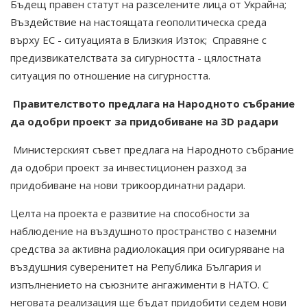
Бъдещ правен статут на разселените лица от Украйна;
Въздействие на настоящата геополитическа среда
върху ЕС - ситуацията в Близкия Изток; Справяне с
предизвикателствата за сигурността - цялостната
ситуация по отношение на сигурността.
Правителството предлага на Народното събрание
да одобри проект за придобиване на 3D радари
Министерският съвет предлага на Народното събрание
да одобри проект за инвестиционен разход за
придобиване на нови трикоординатни радари.
Целта на проекта е развитие на способности за
наблюдение на въздушното пространство с наземни
средства за активна радиолокация при осигуряване на
въздушния суверенитет на Република България и
изпълнението на съюзните ангажименти в НАТО. С
неговата реализация ще бъдат придобити седем нови