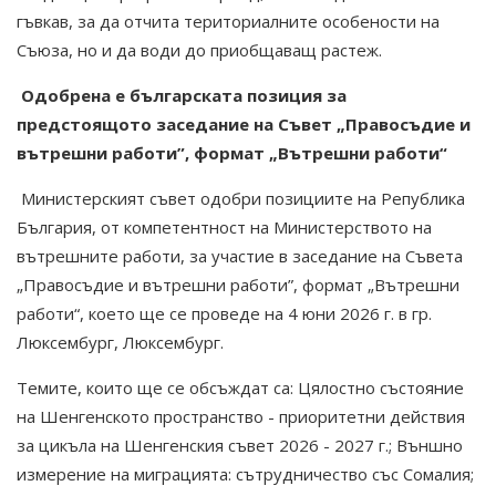
гъвкав, за да отчита териториалните особености на
Съюза, но и да води до приобщаващ растеж.
Одобрена е българската позиция за
предстоящото
заседан
ие
на Съвет
„
Правосъдие и
вътрешни работи”, формат „Вътрешни работи“
Министерският съвет одобри позициите на Република
България, от компетентност на Министерството на
вътрешните работи, за участие в заседание на Съвета
„Правосъдие и вътрешни работи”, формат „Вътрешни
работи“, което ще се проведе на 4 юни 2026 г. в гр.
Люксембург, Люксембург.
Темите, които ще се обсъждат са: Цялостно състояние
на Шенгенското пространство - приоритетни действия
за цикъла на Шенгенския съвет 2026 - 2027 г.; Външно
измерение на миграцията: сътрудничество със Сомалия;