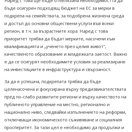
Наред с това ще бъде отбелязана необходимостта да
бъде осигурен подходящ бюджет на ЕС за мерки в
подкрепа на семействата, за подобрена жизнена среда
и достъп до основни обществени услуги във всеки
регион, в т.ч. за възрастните хора. Наред с това
приоритет трябва да бъдат мерките, насочени към
квалификацията и „ученето през целия живот“,
качественото образование и младежката заетост. Важно
е да се осигурят необходимите условия за реализиране
на инвестициите в инфраструктура и свързаност.
За да е успешна, подкрепата трябва да бъде
целенасочена и фокусирана върху предизвикателствата
пред по-слабо развитите региони и върху качеството на
публичното управление на местно, регионално и
национално ниво, следвайки изпълнението на реформи,
отключващи икономическото съживяване и социалния
просперитет. За тази цел е необходимо да продължи и