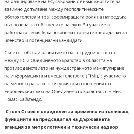
на разширяване на ЕС, свързани с възможностите за
взаимно допълване между геополитическите
обстоятелства и трансформиращата роля на напредъка
въз основа на собствените заслуги. За участие в
работната сесия бяха поканени страните кандидатки за
членство и потенциални кандидати.
Съветът обсъди развитието на сътрудничеството
между ЕС и Обединеното кралство в областта на
противодействието на чуждестранното манипулиране
на информацията и вмешателството (FIMI), с участието
на министъра на конституцията и отношенията с
Европейския съюз на Обединеното кралство, г-н Ник
Томас-Саймъндс.
Стоян Стоев е определен за
временно изпълняващ
функциите
на
председател на Държавната
агенция за метрологичен и технически надзор