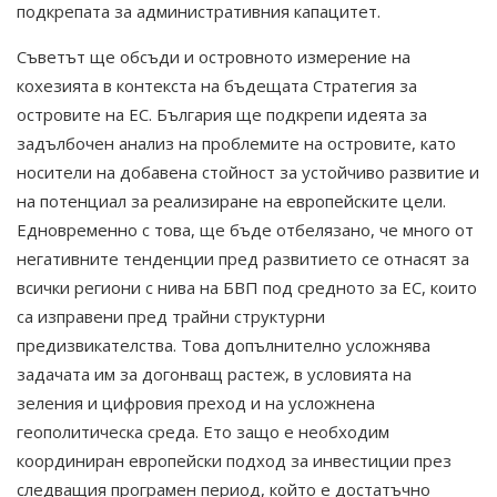
подкрепата за административния капацитет.
Съветът ще обсъди и островното измерение на
кохезията в контекста на бъдещата Стратегия за
островите на ЕС. България ще подкрепи идеята за
задълбочен анализ на проблемите на островите, като
носители на добавена стойност за устойчиво развитие и
на потенциал за реализиране на европейските цели.
Едновременно с това, ще бъде отбелязано, че много от
негативните тенденции пред развитието се отнасят за
всички региони с нива на БВП под средното за ЕС, които
са изправени пред трайни структурни
предизвикателства. Това допълнително усложнява
задачата им за догонващ растеж, в условията на
зеления и цифровия преход и на усложнена
геополитическа среда. Ето защо е необходим
координиран европейски подход за инвестиции през
следващия програмен период, който е достатъчно