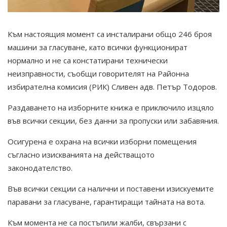
Към настоящия момент са инсталирани общо 246 броя
машини за гласуване, като всички функционират
нормално и не са констатирани технически
неизправности,
съобщи говорителят на Районна
избирателна комисия (РИК) Сливен адв. Петър Тодоров.
Раздаването на изборните книжа е приключило изцяло
във всички секции, без данни за пропуски или забавяния.
Осигурена е охрана на всички изборни помещения
съгласно изискванията на действащото
законодателство.
Във всички секции са налични и поставени изискуемите
паравани за гласуване, гарантиращи тайната на вота.
Към момента не са постъпили жалби, свързани с