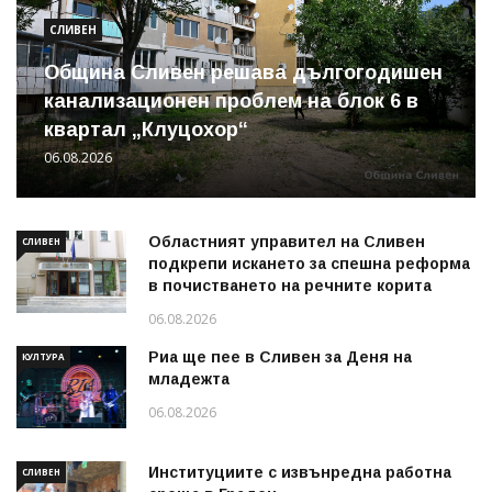
СЛИВЕН
Община Сливен решава дългогодишен
канализационен проблем на блок 6 в
квартал „Клуцохор“
06.08.2026
Областният управител на Сливен
СЛИВЕН
подкрепи искането за спешна реформа
в почистването на речните корита
06.08.2026
Риа ще пее в Сливен за Деня на
КУЛТУРА
младежта
06.08.2026
Институциите с извънредна работна
СЛИВЕН