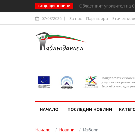
Областният управител на С
ВОДЕЩИ НОВИНИ
07/08/2026
За нас
Партньори
Етичен код
Този уеб сайт е създаде
услуги за информационн
Европейския фонд за рег
НАЧАЛО
ПОСЛЕДНИ НОВИНИ
КАТЕГ
Начало
Новини
Избори