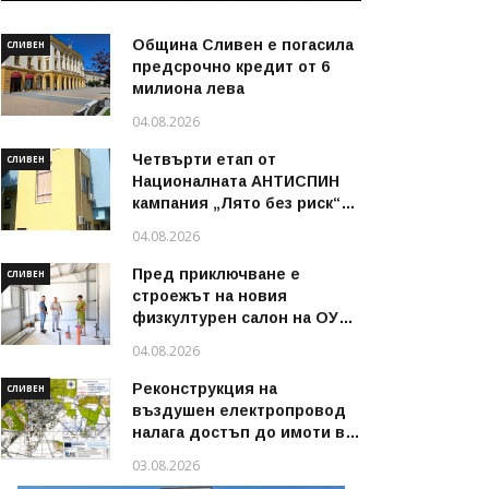
Община Сливен е погасила
СЛИВЕН
предсрочно кредит от 6
милиона лева
04.08.2026
Четвърти етап от
СЛИВЕН
Националната АНТИСПИН
кампания „Лято без риск“
стартира в област Сливен
04.08.2026
през август 2026 г.
Пред приключване е
СЛИВЕН
строежът на новия
физкултурен салон на ОУ
„Димитър Петров“ в
04.08.2026
Сливен
Реконструкция на
СЛИВЕН
въздушен електропровод
налага достъп до имоти в
някои райони на Сливен
03.08.2026