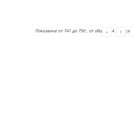
Показване от 741 до 750 , от общо 764 записа
Предишна
«
1