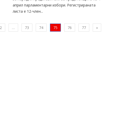
април парламентарни избори. Регистрираната
листа е 12-член...
Следваща
2
…
73
74
75
76
77
»