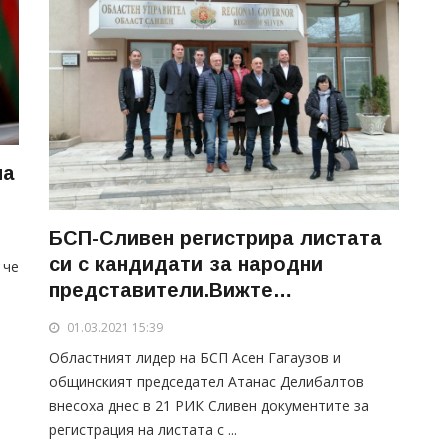
на
БСП-Сливен регистрира листата
си с кандидати за народни
 че
представители.Вижте
окончателната подредба
01.03.2021 15:39
Областният лидер на БСП Асен Гагаузов и
общинският председател Атанас Делибалтов
внесоха днес в 21 РИК Сливен документите за
регистрация на листата с ...