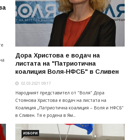
за
те
Дора Христова е водач на
на
листата на "Патриотична
коалиция Воля-НФСБ" в Сливен
02.03.2021 09:17
Народният представител от "Воля" Дора
Стоянова Христова е водач на листата на
Коалиция „Патриотична коалиция – Воля и НФСБ“
в Сливен. Тя е родена в Ям...
ИЗБОРИ