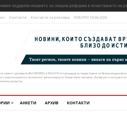
ливен подкрепи искането за спешна реформа в почистването на р
екс
Контакти
Контакти за реклама
ИЗБОРИ 19.04.2026
н по проект с договор № BG16RFOP002-2.083-0574 по процедура за предоставяне на безвъзмездна фи
и и комуникационни технологии“, финансирана от Оперативна програма „Иновации и конкурентоспо
ионално развитие.
ОРИИ
АНКЕТИ
АРХИВ
КОНТАКТИ