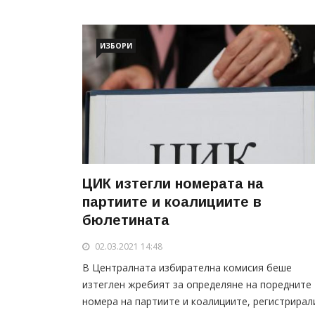
ИЗБОРИ
ЦИК изтегли номерата на
партиите и коалициите в
бюлетината
02.03.2021 14:48
В Централната избирателна комисия беше
изтеглен жребият за определяне на поредните
номера на партиите и коалициите, регистрирал