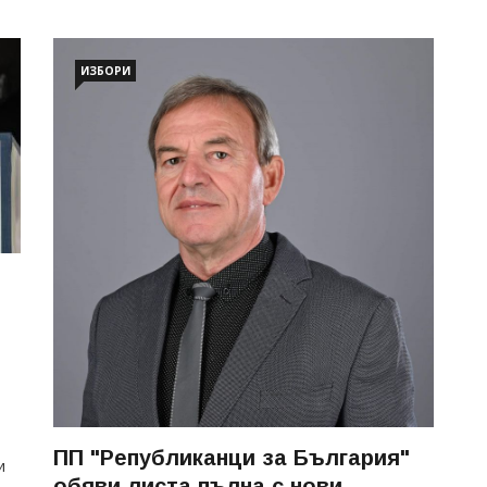
ИЗБОРИ
ПП "Републиканци за България"
и
обяви листа пълна с нови,