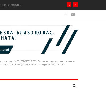
ечните корита
нансова помощ № BG16RFOP002-2.083 „Ваучерна схема за предоставяне на
собност“ 2014-2020, съфинансирана от Европейския съюз чрез