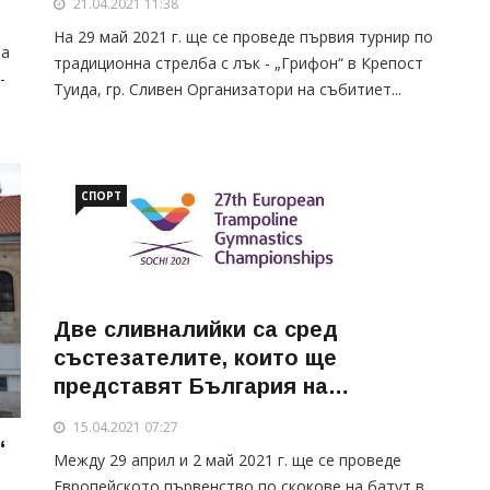
21.04.2021 11:38
На 29 май 2021 г. ще се проведе първия турнир по
на
традиционна стрелба с лък - „Грифон“ в Крепост
-
Туида, гр. Сливен Организатори на събитиет...
СПОРТ
Две сливналийки са сред
състезателите, които ще
представят България на
европейското първенство по
15.04.2021 07:27
скокове на батут в Сочи
“
Между 29 април и 2 май 2021 г. ще се проведе
Европейското първенство по скокове на батут в