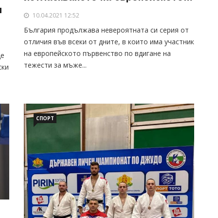
и
Москва
10.04.2021 12:52
България продължава невероятната си серия от
отличия във всеки от дните, в които има участник
на европейското първенство по вдигане на
де
тежести за мъже...
ски
СПОРТ