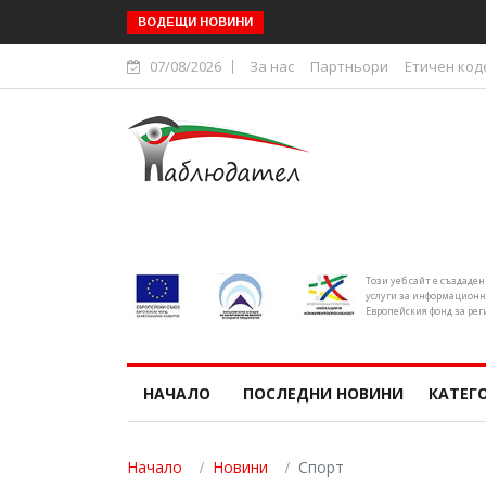
Областният управител на С
ВОДЕЩИ НОВИНИ
07/08/2026
За нас
Партньори
Етичен код
Този уеб сайт е създаде
услуги за информационн
Европейския фонд за рег
НАЧАЛО
ПОСЛЕДНИ НОВИНИ
КАТЕГ
Начало
Новини
Спорт