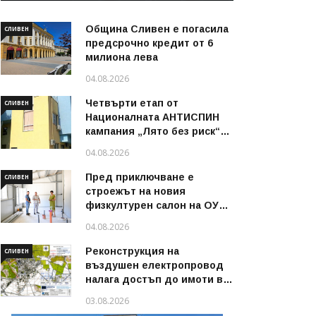
Община Сливен е погасила
СЛИВЕН
предсрочно кредит от 6
милиона лева
04.08.2026
Четвърти етап от
СЛИВЕН
Националната АНТИСПИН
кампания „Лято без риск“
стартира в област Сливен
04.08.2026
през август 2026 г.
Пред приключване е
СЛИВЕН
строежът на новия
физкултурен салон на ОУ
„Димитър Петров“ в
04.08.2026
Сливен
Реконструкция на
СЛИВЕН
въздушен електропровод
налага достъп до имоти в
някои райони на Сливен
03.08.2026