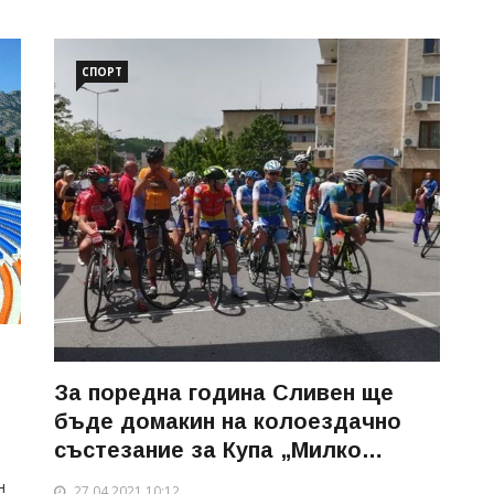
СПОРТ
За поредна година Сливен ще
я
бъде домакин на колоездачно
състезание за Купа „Милко
Димов – Илия Кръстев“
н
27.04.2021 10:12