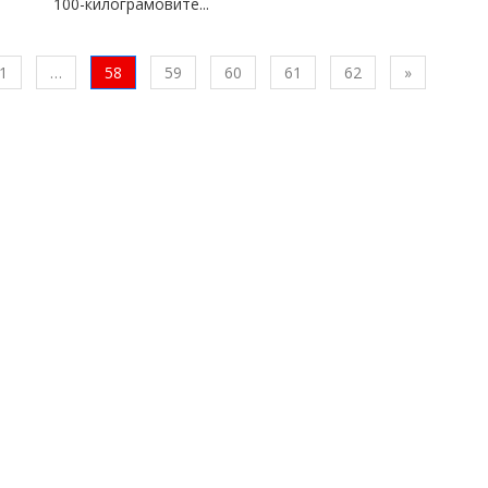
100-килограмовите...
ишна
Следваща
1
…
58
59
60
61
62
»