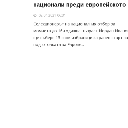
национали преди европейското
02.04.2021 06:31
Селекционерът на националния отбор за
момчета до 16-годишна възраст Йордан Ивано
ще събере 15 свои избраници за ранен старт за
подготовката за Европе...