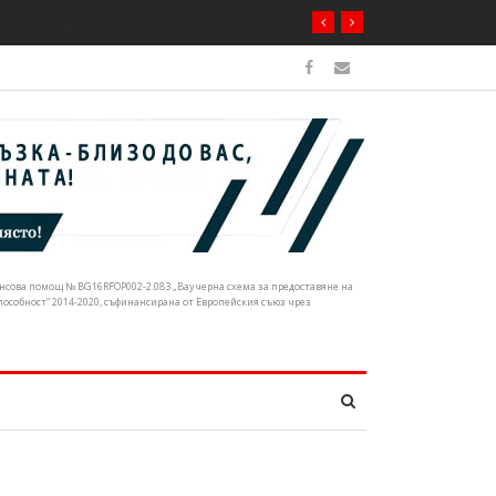
ечните корита
нансова помощ № BG16RFOP002-2.083 „Ваучерна схема за предоставяне на
собност“ 2014-2020, съфинансирана от Европейския съюз чрез