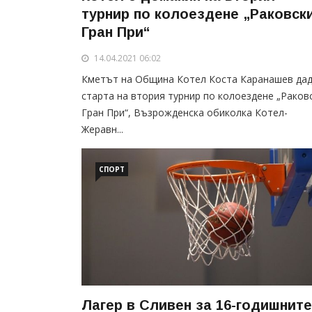
турнир по колоездене „Раковск
Гран При“
14.04.2021 06:02
Кметът на Община Котел Коста Каранашев да
старта на втория турнир по колоездене „Раков
Гран При“, Възрожденска обиколка Котел-
Жеравн...
СПОРТ
Лагер в Сливен за 16-годишните