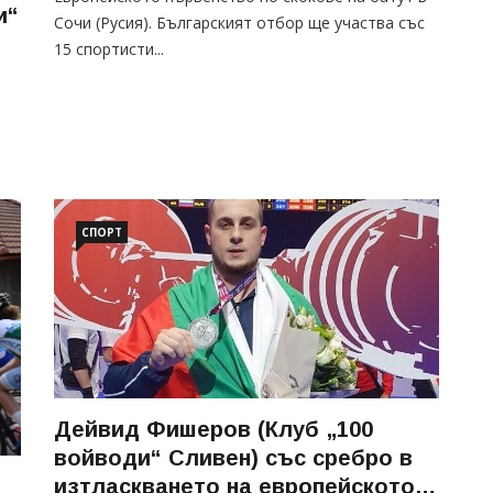
и“
Сочи (Русия). Българският отбор ще участва със
15 спортисти...
СПОРТ
Дейвид Фишеров (Клуб „100
войводи“ Сливен) със сребро в
изтласкването на европейското в