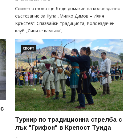
Сливен отново ще бъде домакин на колоездачно
състезание за Купа „Милко Димов – Илия
Кръстев“. Спазвайки традицията, Колоездачен
клуб „Сините камъни“, ...
СПОРТ
 с
Турнир по традиционна стрелба с
лък "Грифон" в Крепост Туида