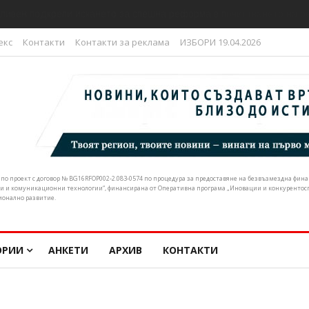
ливен подкрепи искането за спешна реформа в почистването на р
екс
Контакти
Контакти за реклама
ИЗБОРИ 19.04.2026
н по проект с договор № BG16RFOP002-2.083-0574 по процедура за предоставяне на безвъзмездна фи
и и комуникационни технологии“, финансирана от Оперативна програма „Иновации и конкурентоспо
ионално развитие.
ОРИИ
АНКЕТИ
АРХИВ
КОНТАКТИ