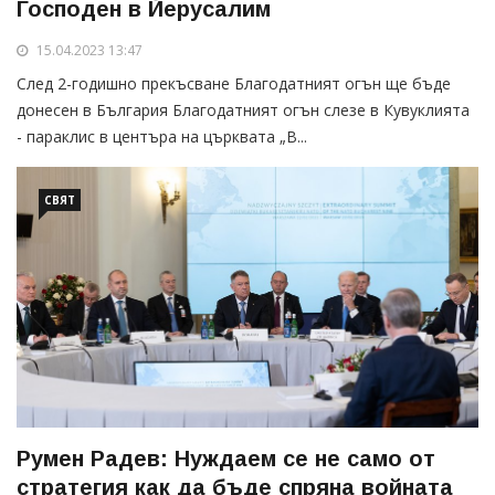
Господен в Йерусалим
15.04.2023 13:47
След 2-годишно прекъсване Благодатният огън ще бъде
донесен в България Благодатният огън слезе в Кувуклията
- параклис в центъра на църквата „В...
СВЯТ
Румен Радев: Нуждаем се не само от
стратегия как да бъде спряна войната