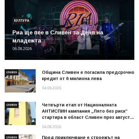
КУЛТУРА
Риа ще пее в Сливен за Деня на
младежта
06.08.2026
Община Сливен е погасила предсрочно
СЛИВЕН
кредит от 6 милиона лева
04.08.2026
Четвърти етап от Националната
СЛИВЕН
АНТИСПИН кампания „Лято без риск“
стартира в област Сливен през август
2026 г.
04.08.2026
Пред приключване е строежът на
СЛИВЕН