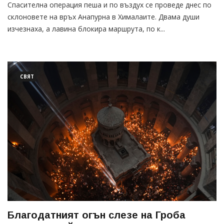
Спасителна операция пеша и по въздух се проведе днес по
склоновете на връх Анапурна в Хималаите. Двама души
изчезнаха, а лавина блокира маршрута, по к...
СВЯТ
Благодатният огън слезе на Гроба