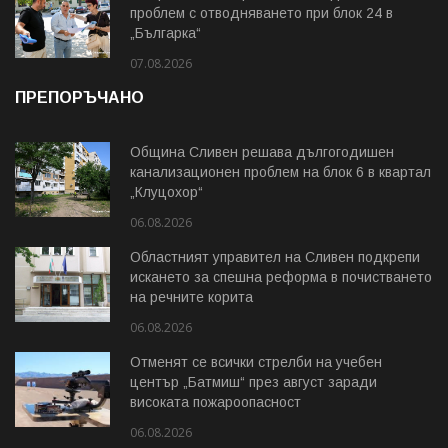
проблем с отводняването при блок 24 в
„Българка“
07.08.2026
ПРЕПОРЪЧАНО
Община Сливен решава дългогодишен
канализационен проблем на блок 6 в квартал
„Клуцохор“
06.08.2026
Областният управител на Сливен подкрепи
искането за спешна реформа в почистването
на речните корита
06.08.2026
Отменят се всички стрелби на учебен
център „Батмиш“ през август заради
високата пожароопасност
06.08.2026