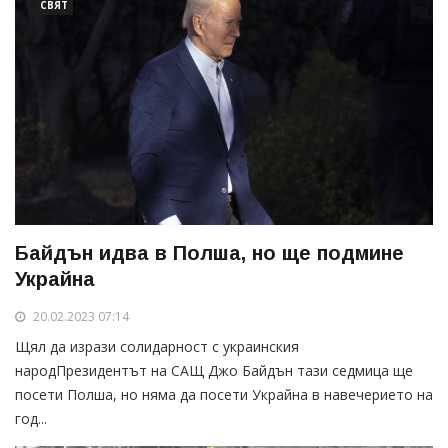
СВЯТ
Байдън идва в Полша, но ще подмине
Украйна
20.02.2023 07:14
Щял да изрази солидарност с украинския
народПрезидентът на САЩ Джо Байдън тази седмица ще
посети Полша, но няма да посети Украйна в навечерието на
год...