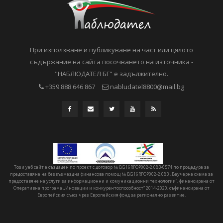
При използване и публикуване на част или цялото
съдържание на сайта посочването на източника -
"НАБЛЮДАТЕЛ БГ" е задължително.
+359 888 646 867
nabludatel8800@mail.bg
Този уеб сайт е създаден по проект с договор № BG16RFOP002-2.083-0574 по процедура за
предоставяне на безвъзмездна финансова помощ № BG16RFOP002-2.083 „Ваучерна схема за
предоставяне на услуги за информационни и комуникационни технологии“, финансирана от
Оперативна програма „Иновации и конкурентоспособност“ 2014-2020, съфинансирана от
Европейския съюз чрез Европейския фонд за регионално развитие.