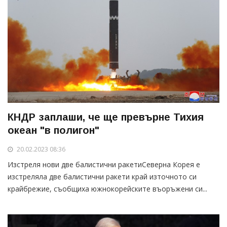
КНДР заплаши, че ще превърне Тихия
океан "в полигон"
20.02.2023 08:36
Изстреля нови две балистични ракетиСеверна Корея е
изстреляла две балистични ракети край източното си
крайбрежие, съобщиха южнокорейските въоръжени си...