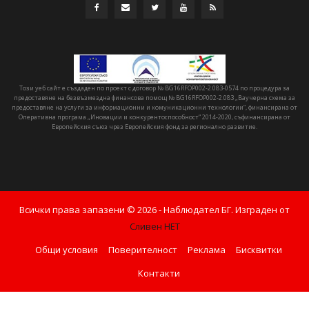
Този уеб сайт е създаден по проект с договор № BG16RFOP002-2.083-0574 по процедура за
предоставяне на безвъзмездна финансова помощ № BG16RFOP002-2.083 „Ваучерна схема за
предоставяне на услуги за информационни и комуникационни технологии“, финансирана от
Оперативна програма „Иновации и конкурентоспособност“ 2014-2020, съфинансирана от
Европейския съюз чрез Европейския фонд за регионално развитие.
Всички права запазени ©
2026
- Наблюдател БГ. Изграден от
Сливен НЕТ
Общи условия
Поверителност
Реклама
Бисквитки
Контакти