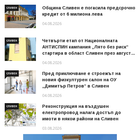
Община Сливен е погасила предсрочно
СЛИВЕН
кредит от 6 милиона лева
04.08.2026
Четвърти етап от Националната
СЛИВЕН
АНТИСПИН кампания „Лято без риск“
стартира в област Сливен през август
2026 г.
04.08.2026
Пред приключване е строежът на
СЛИВЕН
новия физкултурен салон на ОУ
„Димитър Петров“ в Сливен
04.08.2026
Реконструкция на въздушен
СЛИВЕН
електропровод налага достъп до
имоти в някои райони на Сливен
03.08.2026