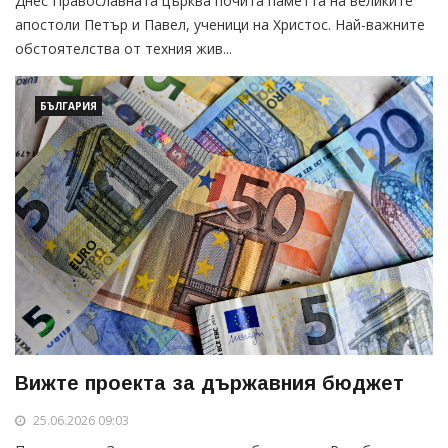
Днес Православната църква почита паметта на великите
апостоли Петър и Павел, ученици на Христос. Най-важните
обстоятелства от техния жив...
БЪЛГАРИЯ
Вижте проекта за държавния бюджет
25.06.2026 09:03