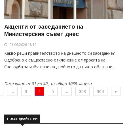
Акценти от заседанието на
Министерския съвет днес
03.06.2026 18:12
Какво реши правителството на днешното си заседание?
Одобрено е съществено отклонение от проекта на
Спогодба за избягване на двойното данъчно облагане...
Показване от 31 до 40 , от общо 3039 записа
шна
След
…
3
4
5
…
303
304
»
ПОСЛЕДВАЙТЕ НИ